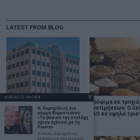
LATEST FROM BLOG
ΔΙΑΒΑΣΤΕ ΑΚΟΜΑ
Χρηματιστήριο: Κλείσιμο
Τρόφιμα σε τροχιά
πάνω από τις 2.600
ανατιμήσεων: Ο δε
Ν. Καραχάλιος για
κόμμα Καρυστιανού:
μονάδες και νέα θετική
FAO σε υψηλό τριε
«Τα βασικά της στελέχη
εβδομάδα
έχουν σχέσεις με τη
Ρωσία»
Ο Νίκος Καραχάλιος
εξαπέλυσε νέα αιχμηρή