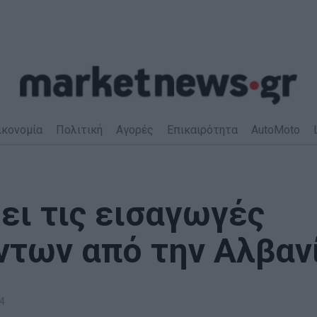
ικονομία
Πολιτική
Αγορές
Επικαιρότητα
AutoMoto
ει τις εισαγωγές
ντων από την Αλβαν
4