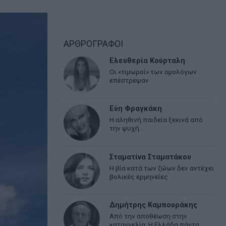
ΑΡΘΡΟΓΡΑΦΟΙ
Ελευθερία Κούρταλη
Οι «τιμωροί» των ομολόγων
επέστρεψαν
Εύη Φραγκάκη
Η αληθινή παιδεία ξεκινά από
την ψυχή…
Σταματίνα Σταματάκου
Η βία κατά των ζώων δεν αντέχει
βολικές ερμηνείες
Δημήτρης Καμπουράκης
Από την αποθέωση στην
καταγγελία: Η Ελλάδα πάντα