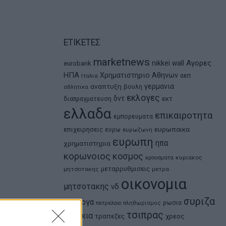
ΕΤΙΚΕΤΕΣ
marketnews
Αγορες
nikkei
wall
eurobank
ΗΠΑ
Χρηματιστηριο Αθηνων
αεπ
Ιταλια
αναπτυξη
γερμανια
βουλη
αθλητικα
εκλογες
δντ
εκτ
διαπραγματευση
ελλαδα
επικαιροτητα
εμπορευματα
ευρωπαικα
επιχειρησεις
ευρω
ευρωζωνη
ευρωπη
ηπα
χρηματιστηρια
κορωνοιος
κοσμος
κρουσματα
κυριακος
μεταρρυθμισεις
μητσοτακης
μετρα
οικονομια
μητσοτακης
νδ
συριζα
ομολογα
ρωσια
πετρελαιο
πληθωρισμος
τσιπρας
τουρκια
τραπεζες
χρεος