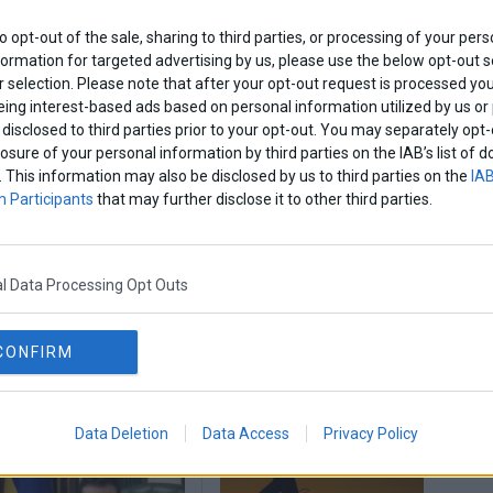
να δικαιολογήσουν τον πολλαπλασιασμό των
η Αλβανία δεν μπόρεσε να προσφέρει της
to opt-out of the sale, sharing to third parties, or processing of your pers
formation for targeted advertising by us, please use the below opt-out s
 σχετικά με την παραγωγή των φρούτων και
 selection. Please note that after your opt-out request is processed y
eing interest-based ads based on personal information utilized by us or
disclosed to third parties prior to your opt-out. You may separately opt-
ανία σημείωσαν αύξηση τέσσερις φορές σε
losure of your personal information by third parties on the IAB’s list o
. This information may also be disclosed by us to third parties on the
IAB
 Participants
that may further disclose it to other third parties.
Share This
l Data Processing Opt Outs
CONFIRM
εισαγωγες
ρωσια
Data Deletion
Data Access
Privacy Policy