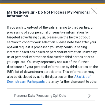
Νικόλαος Φουρτζής
MIT Sloan: Οι AI-driven επιχειρήσεις διαμορφώνουν το νέο
MarketNews.gr -
Do Not Process My Personal
μοντέλο επιχειρηματικότητας
Information
Θανάσης Κρητικός
If you wish to opt-out of the sale, sharing to third parties, or
Στις 11/12 το πρώτο ευρωπαϊκό ντέρμπι «αιωνίων»
processing of your personal or sensitive information for
targeted advertising by us, please use the below opt-out
section to confirm your selection. Please note that after your
opt-out request is processed you may continue seeing
interest-based ads based on personal information utilized by
ΕΤΙΚΕΤΕΣ
us or personal information disclosed to third parties prior to
marketnews
your opt-out. You may separately opt-out of the further
Αγορες
ΗΠΑ
nikkei
wall
eurobank
Ιταλια
disclosure of your personal information by third parties on the
Χρηματιστηριο Αθηνων
αναπτυξη
γερμανια
αεπ
βουλη
αθλητικα
IAB’s list of downstream participants. This information may
ελλαδα
εκλογες
δντ
εκτ
διαπραγματευση
εμπορευματα
also be disclosed by us to third parties on the
IAB’s List of
επικαιροτητα
Downstream Participants
that may further disclose it to other
ευρωπαικα
επιχειρησεις
ευρω
ευρωζωνη
third parties.
ευρωπη
κορωνοιος
κοσμος
ηπα
χρηματιστηρια
κρουσματα
μητσοτακης
νδ
μεταρρυθμισεις
κυριακος μητσοτακης
μετρα
Personal Data Processing Opt Outs
οικονομια
ομολογα
ρωσια
πετρελαιο
πληθωρισμος