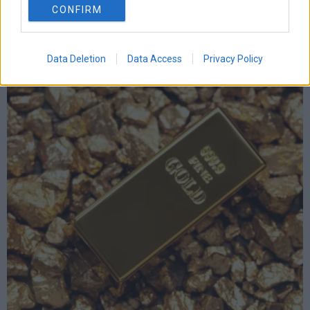
CONFIRM
συριζα
τσιπρας
τουρκια
τραπεζες
χρεος
χρηματιστηριο
LATEST FROM BLOG
Data Deletion
Data Access
Privacy Policy