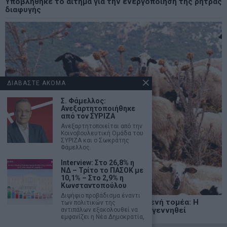
Υποβλήθηκε το αίτημα για την ενεργοποίηση της ρήτρας
διαφυγής
ΔΙΑΒΑΣΤΕ ΑΚΟΜΑ
Σ. Φάμελλος:
Ανεξαρτητοποιήθηκε
από τον ΣΥΡΙΖΑ
Ανεξαρτητοποιείται από την
Κοινοβουλευτική Ομάδα του
ΣΥΡΙΖΑ και ο Σωκράτης
Φάμελλος.
Interview: Στο 26,8% η
ΝΔ – Τρίτο το ΠΑΣΟΚ με
10,1% – Στο 2,9% η
Κωνσταντοπούλου
Διψήφιο προβάδισμα έναντι
Ένα νέο εθνικό όραμα για τον πρωτογενή τομέα: Η
των πολιτικών της
ελληνική κτηνοτροφία μπορεί να ξαναγεννηθεί
αντιπάλων εξακολουθεί να
εμφανίζει η Νέα Δημοκρατία,