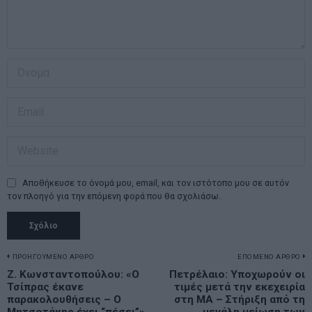
Αποθήκευσε το όνομά μου, email, και τον ιστότοπο μου σε αυτόν
τον πλοηγό για την επόμενη φορά που θα σχολιάσω.
Πλοήγηση
ΠΡΟΗΓΟΥΜΕΝΟ ΑΡΘΡΟ
ΕΠΟΜΕΝΟ ΑΡΘΡΟ
Previous
Ζ. Κωνσταντοπούλου: «Ο
Πετρέλαιο: Υποχωρούν οι
N
άρθρων
Τσίπρας έκανε
τιμές μετά την εκεχειρία
post:
p
παρακολουθήσεις – Ο
στη ΜΑ – Στήριξη από τη