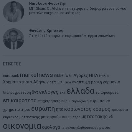
Νικόλαος Φουρτζής
MIT Sloan: Οι AI-driven επιχειρήσεις διαμορφώνουν το νέο
μοντέλο επιχειρηματικότητας
Θανάσης Κρητικός
Στις 11/12 το πρώτο ευρωπαϊκό ντέρμπι «αιωνίων»
ΕΤΙΚΕΤΕΣ
marketnews
Αγορες
ΗΠΑ
nikkei
wall
eurobank
Ιταλια
Χρηματιστηριο Αθηνων
αναπτυξη
γερμανια
αεπ
βουλη
αθλητικα
ελλαδα
εκλογες
δντ
εκτ
διαπραγματευση
εμπορευματα
επικαιροτητα
ευρωπαικα
επιχειρησεις
ευρω
ευρωζωνη
ευρωπη
κορωνοιος
κοσμος
ηπα
χρηματιστηρια
κρουσματα
μητσοτακης
νδ
μεταρρυθμισεις
κυριακος μητσοτακης
μετρα
οικονομια
ομολογα
ρωσια
πετρελαιο
πληθωρισμος