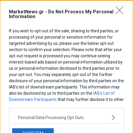
MarketNews.gr -
Do Not Process My Personal
Information
If you wish to opt-out of the sale, sharing to third parties, or
processing of your personal or sensitive information for
targeted advertising by us, please use the below opt-out
section to confirm your selection. Please note that after your
opt-out request is processed you may continue seeing
interest-based ads based on personal information utilized by
us or personal information disclosed to third parties prior to
your opt-out. You may separately opt-out of the further
disclosure of your personal information by third parties on the
Αποθήκευσε το όνομά μου, email, και τον ιστότοπο μου σε αυτόν
IAB’s list of downstream participants. This information may
τον πλοηγό για την επόμενη φορά που θα σχολιάσω.
also be disclosed by us to third parties on the
IAB’s List of
Downstream Participants
that may further disclose it to other
third parties.
Personal Data Processing Opt Outs
Πλοήγηση
ΠΡΟΗΓΟΥΜΕΝΟ ΑΡΘΡΟ
ΕΠΟΜΕΝΟ ΑΡΘΡΟ
Previous
Attica Bank: Με 1,12% το νέο
Παράγωγα: Στα €11,822
N
Ταμιευτήριο Ελλάδος
εκατ. η αξία των
post:
p