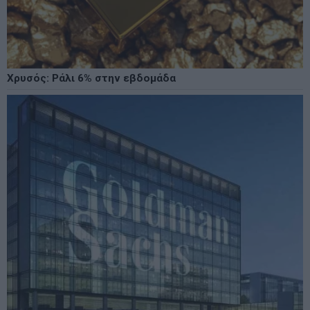
Χρυσός: Ράλι 6% στην εβδομάδα