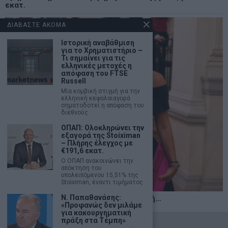
εκατ.
ΔΙΑΒΑΣΤΕ ΑΚΟΜΑ
Ιστορική αναβάθμιση
για το Χρηματιστήριο –
Τι σημαίνει για τις
ελληνικές μετοχές η
απόφαση του FTSE
Russell
Μία κομβική στιγμή για την
ελληνική κεφαλαιαγορά
σηματοδοτεί η απόφαση του
διεθνούς
ΟΠΑΠ: Ολοκληρώνει την
εξαγορά της Stoiximan
– Πλήρης έλεγχος με
€191,6 εκατ.
Ο ΟΠΑΠ ανακοινώνει την
απόκτηση του
υπολειπόμενου 15,51% της
Stoiximan, έναντι τιμήματος
Ν. Παπαθανάσης:
Η αληθινή παιδεία ξεκινά από την ψυχή…
«Προφανώς δεν μιλάμε
για κακουργηματική
πράξη στα Τέμπη»
©
2026
- marketnews.gr - All Rights Reserved