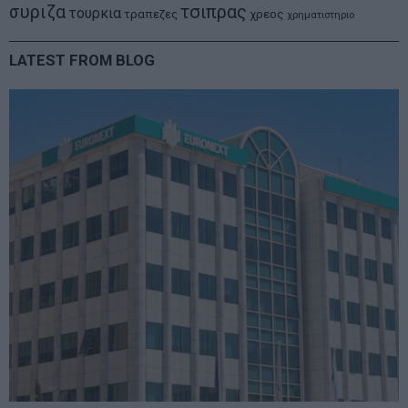
συριζα
τσιπρας
τουρκια
τραπεζες
χρεος
χρηματιστηριο
LATEST FROM BLOG