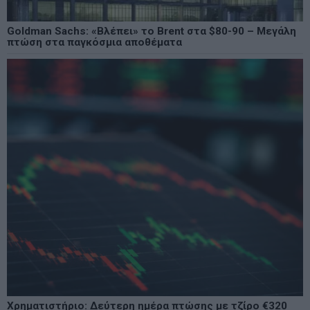
Goldman Sachs: «Βλέπει» το Brent στα $80-90 – Μεγάλη
πτώση στα παγκόσμια αποθέματα
Χρηματιστήριο: Δεύτερη ημέρα πτώσης με τζίρο €320