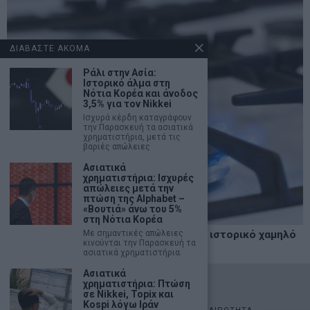
ΔΙΑΒΑΣΤΕ ΑΚΟΜΑ
Ράλι στην Ασία:
Ιστορικό άλμα στη
Νότια Κορέα και άνοδος
3,5% για τον Nikkei
Ισχυρά κέρδη καταγράφουν
την Παρασκευή τα ασιατικά
χρηματιστήρια, μετά τις
βαριές απώλειες
Ασιατικά
χρηματιστήρια: Ισχυρές
απώλειες μετά την
πτώση της Alphabet –
«Βουτιά» άνω του 5%
στη Νότια Κορέα
Με σημαντικές απώλειες
Τα αποθέματα φυσικού αερίου άγγιξαν ιστορικό χαμηλό
κινούνται την Παρασκευή τα
– Φόβοι για νέο ενεργειακό σοκ
ασιατικά χρηματιστήρια.
Ασιατικά
χρηματιστήρια: Πτώση
©
2026
- marketnews.gr - All Rights Reserved
σε Nikkei, Topix και
Kospi λόγω Ιράν