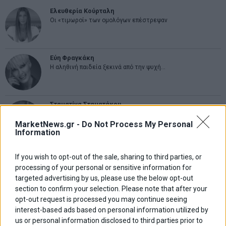
Ελευθερία Κούρταλη
Οι «τιμωροί» των ομολόγων επέστρεψαν
Εύη Φραγκάκη
Η αληθινή παιδεία ξεκινά από την ψυχή…
Σταματίνα Σταματάκου
Η βία κατά των ζώων δεν αντέχει βολικές ερμηνείες
MarketNews.gr -
Do Not Process My Personal
Information
Δημήτρης Καμπουράκης
If you wish to opt-out of the sale, sharing to third parties, or
Από την αποθέωση στην καταγγελία: Η Ελλάδα πάντα
processing of your personal or sensitive information for
ψάχνει τον επόμενο Μεσσία
targeted advertising by us, please use the below opt-out
section to confirm your selection. Please note that after your
Νικόλαος Φουρτζής
opt-out request is processed you may continue seeing
MIT Sloan: Οι AI-driven επιχειρήσεις διαμορφώνουν το νέο
interest-based ads based on personal information utilized by
μοντέλο επιχειρηματικότητας
us or personal information disclosed to third parties prior to