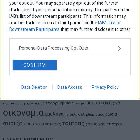
your opt-out. You may separately opt-out of the further
disclosure of your personal information by third parties on the
Θανάσης Κρητικός
IAB’s list of downstream participants. This information may
Στις 11/12 το πρώτο ευρωπαϊκό ντέρμπι «αιωνίων»
also be disclosed by us to third parties on the
IAB’s List of
Downstream Participants
that may further disclose it to other
third parties.
ΕΤΙΚΕΤΕΣ
Personal Data Processing Opt Outs
marketnews
Αγορες
ΗΠΑ
nikkei
wall
eurobank
Ιταλια
CONFIRM
Χρηματιστηριο Αθηνων
αναπτυξη
γερμανια
αεπ
βουλη
αθλητικα
ελλαδα
εκλογες
δντ
εκτ
διαπραγματευση
εμπορευματα
επικαιροτητα
ευρωπαικα
επιχειρησεις
ευρω
ευρωζωνη
Data Deletion
Data Access
Privacy Policy
ευρωπη
κορωνοιος
κοσμος
ηπα
χρηματιστηρια
κρουσματα
μητσοτακης
νδ
μεταρρυθμισεις
κυριακος μητσοτακης
μετρα
οικονομια
ομολογα
ρωσια
πετρελαιο
πληθωρισμος
συριζα
τσιπρας
τουρκια
τραπεζες
χρεος
χρηματιστηριο
LATEST FROM BLOG