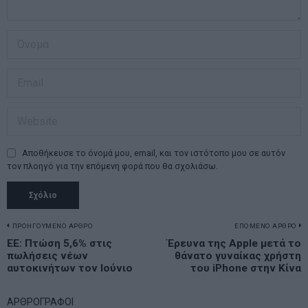
Αποθήκευσε το όνομά μου, email, και τον ιστότοπο μου σε αυτόν
τον πλοηγό για την επόμενη φορά που θα σχολιάσω.
Πλοήγηση
ΠΡΟΗΓΟΥΜΕΝΟ ΑΡΘΡΟ
ΕΠΟΜΕΝΟ ΑΡΘΡΟ
Previous
ΕΕ: Πτώση 5,6% στις
Έρευνα της Apple μετά το
N
άρθρων
πωλήσεις νέων
θάνατο γυναίκας χρήστη
post:
p
αυτοκινήτων τον Ιούνιο
του iPhone στην Κίνα
ΑΡΘΡΟΓΡΑΦΟΙ