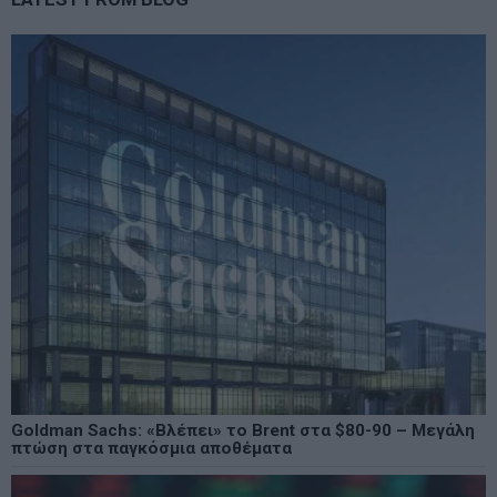
Goldman Sachs: «Βλέπει» το Brent στα $80-90 – Μεγάλη
πτώση στα παγκόσμια αποθέματα