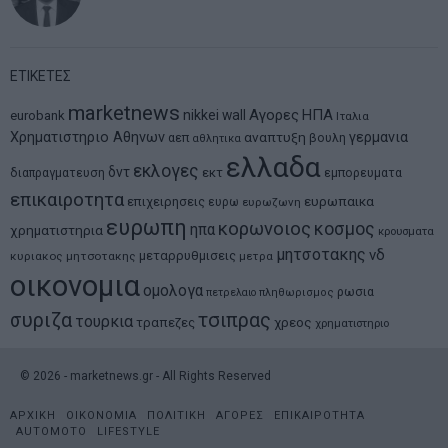
ΕΤΙΚΕΤΕΣ
marketnews
Αγορες
ΗΠΑ
nikkei
wall
eurobank
Ιταλια
Χρηματιστηριο Αθηνων
αναπτυξη
γερμανια
αεπ
βουλη
αθλητικα
ελλαδα
εκλογες
δντ
εκτ
διαπραγματευση
εμπορευματα
επικαιροτητα
ευρωπαικα
επιχειρησεις
ευρω
ευρωζωνη
ευρωπη
κορωνοιος
κοσμος
ηπα
χρηματιστηρια
κρουσματα
μητσοτακης
νδ
μεταρρυθμισεις
κυριακος μητσοτακης
μετρα
οικονομια
ομολογα
ρωσια
πετρελαιο
πληθωρισμος
συριζα
τσιπρας
τουρκια
τραπεζες
χρεος
χρηματιστηριο
©
2026
- marketnews.gr - All Rights Reserved
ΑΡΧΙΚΗ
ΟΙΚΟΝΟΜΙΑ
ΠΟΛΙΤΙΚΗ
ΑΓΟΡΕΣ
ΕΠΙΚΑΙΡΟΤΗΤΑ
AUTOMOTO
LIFESTYLE