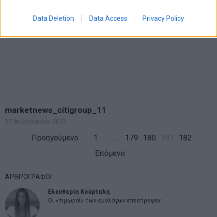
Data Deletion
Data Access
Privacy Policy
marketnews_citigroup_11
27 Φεβρουαρίου 2013
Προηγούμενο
1
…
179
180
181
182
Επόμενο
ΑΡΘΡΟΓΡΑΦΟΙ
Ελευθερία Κούρταλη
Οι «τιμωροί» των ομολόγων επέστρεψαν