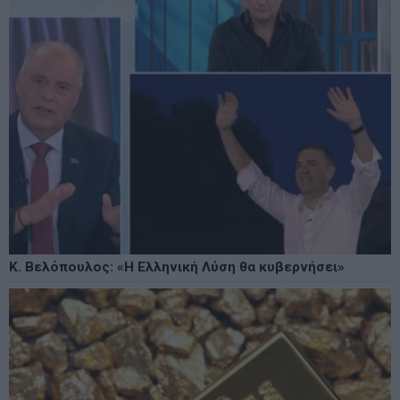
Κ. Βελόπουλος: «Η Ελληνική Λύση θα κυβερνήσει»