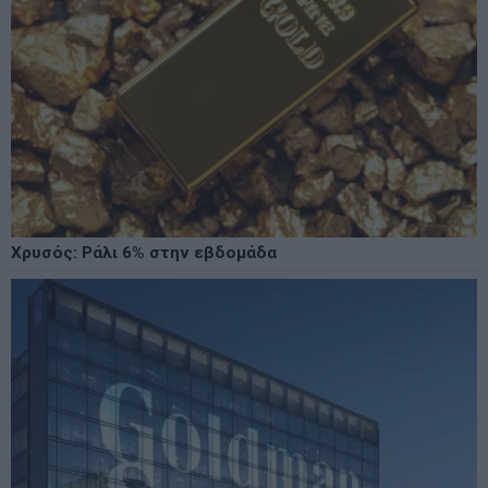
Χρυσός: Ράλι 6% στην εβδομάδα