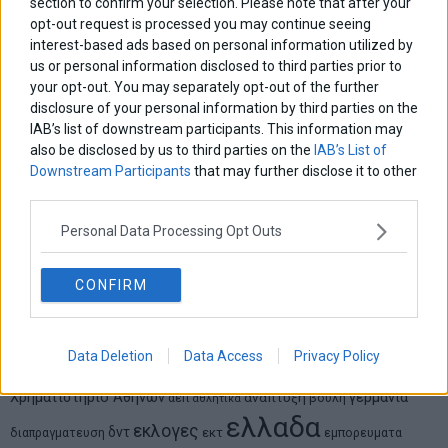
section to confirm your selection. Please note that after your
opt-out request is processed you may continue seeing
Δημήτρης Καμπουράκης
interest-based ads based on personal information utilized by
Από την αποθέωση στην καταγγελία: Η Ελλάδα πάντα
us or personal information disclosed to third parties prior to
ψάχνει τον επόμενο Μεσσία
your opt-out. You may separately opt-out of the further
disclosure of your personal information by third parties on the
IAB’s list of downstream participants. This information may
Νικόλαος Φουρτζής
MIT Sloan: Οι AI-driven επιχειρήσεις διαμορφώνουν το νέο
also be disclosed by us to third parties on the
IAB’s List of
μοντέλο επιχειρηματικότητας
Downstream Participants
that may further disclose it to other
third parties.
Θανάσης Κρητικός
Personal Data Processing Opt Outs
Στις 11/12 το πρώτο ευρωπαϊκό ντέρμπι «αιωνίων»
CONFIRM
ΕΤΙΚΕΤΕΣ
Data Deletion
Data Access
Privacy Policy
marketnews
Αγορες
ΗΠΑ
nikkei
wall
eurobank
Ιταλια
Χρηματιστηριο Αθηνων
αναπτυξη
γερμανια
αεπ
βουλη
αθλητικα
ελλαδα
εκλογες
δντ
εκτ
διαπραγματευση
εμπορευματα