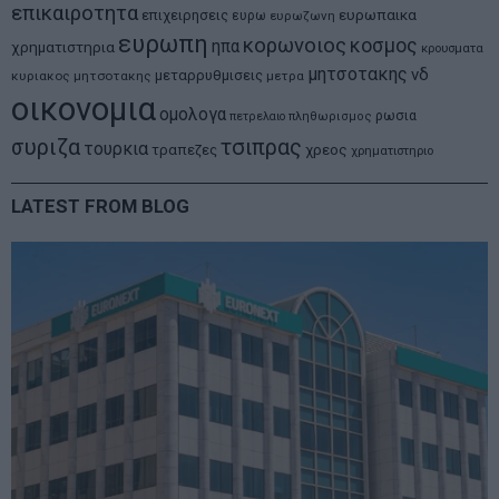
επικαιροτητα
ευρωπαικα
επιχειρησεις
ευρω
ευρωζωνη
ευρωπη
κορωνοιος
κοσμος
ηπα
χρηματιστηρια
κρουσματα
μητσοτακης
νδ
μεταρρυθμισεις
κυριακος μητσοτακης
μετρα
οικονομια
ομολογα
ρωσια
πετρελαιο
πληθωρισμος
συριζα
τσιπρας
τουρκια
τραπεζες
χρεος
χρηματιστηριο
LATEST FROM BLOG