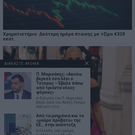
Χρηματιστήριο: Δεύτερη ημέρα πτώσης με τζίρο €320
εκατ.
ΔΙΑΒΑΣΤΕ ΑΚΟΜΑ
Π. Μαρινάκης: «Ακούω
βερεσέ όσα λέει ο
Τσίπρας – Έβαλε πάνω
από τριάντα νέους
φόρους»
Η δήλωση του Π. Μαρινάκη
βάζει ξανά τον Αλέξη Τσίπρα
απέναντι στο
Από τα μνημόνια και το
«μαύρο πρόβατο» της
ΕΕ… στην ανάπτυξη
Η Ελλάδα, από «μαύρο