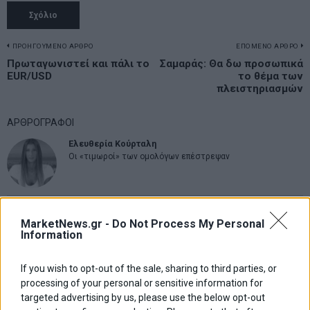
Πλοήγηση
ΠΡΟΗΓΟΥΜΕΝΟ ΑΡΘΡΟ
ΕΠΟΜΕΝΟ ΑΡΘΡΟ
Previous
Πρωταγωνιστεί και πάλι το
Σαμαράς: Θα δω προσωπικά
N
άρθρων
EUR/USD
το θέμα των
post:
p
πλειστηριασμών
ΑΡΘΡΟΓΡΑΦΟΙ
Ελευθερία Κούρταλη
Οι «τιμωροί» των ομολόγων επέστρεψαν
Εύη Φραγκάκη
Η αληθινή παιδεία ξεκινά από την ψυχή…
MarketNews.gr -
Do Not Process My Personal
Information
If you wish to opt-out of the sale, sharing to third parties, or
Σταματίνα Σταματάκου
processing of your personal or sensitive information for
Η βία κατά των ζώων δεν αντέχει βολικές ερμηνείες
targeted advertising by us, please use the below opt-out