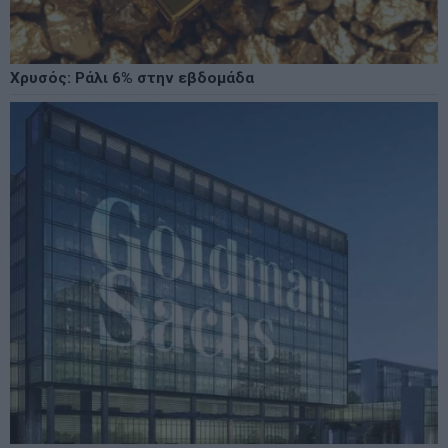
Χρυσός: Ράλι 6% στην εβδομάδα