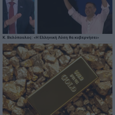
Κ. Βελόπουλος: «Η Ελληνική Λύση θα κυβερνήσει»