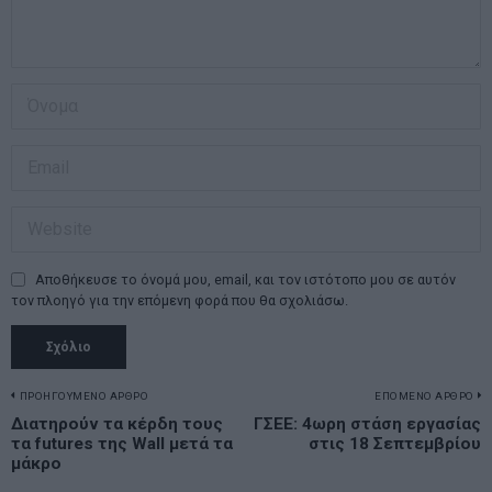
Αποθήκευσε το όνομά μου, email, και τον ιστότοπο μου σε αυτόν
τον πλοηγό για την επόμενη φορά που θα σχολιάσω.
Πλοήγηση
ΠΡΟΗΓΟΥΜΕΝΟ ΑΡΘΡΟ
ΕΠΟΜΕΝΟ ΑΡΘΡΟ
Previous
Διατηρούν τα κέρδη τους
ΓΣΕΕ: 4ωρη στάση εργασίας
N
άρθρων
τα futures της Wall μετά τα
στις 18 Σεπτεμβρίου
post:
p
μάκρο