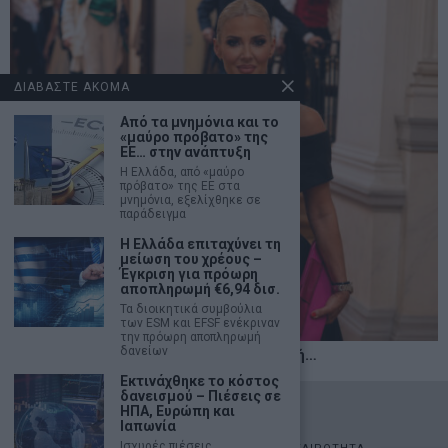
ΔΙΑΒΑΣΤΕ ΑΚΟΜΑ
Από τα μνημόνια και το
«μαύρο πρόβατο» της
ΕΕ… στην ανάπτυξη
Η Ελλάδα, από «μαύρο
πρόβατο» της ΕΕ στα
μνημόνια, εξελίχθηκε σε
παράδειγμα
Η Ελλάδα επιταχύνει τη
μείωση του χρέους –
Έγκριση για πρόωρη
αποπληρωμή €6,94 δισ.
Τα διοικητικά συμβούλια
των ESM και EFSF ενέκριναν
την πρόωρη αποπληρωμή
δανείων
Η αληθινή παιδεία ξεκινά από την ψυχή…
Εκτινάχθηκε το κόστος
δανεισμού – Πιέσεις σε
©
2026
- marketnews.gr - All Rights Reserved
ΗΠΑ, Ευρώπη και
Ιαπωνία
Ισχυρές πιέσεις