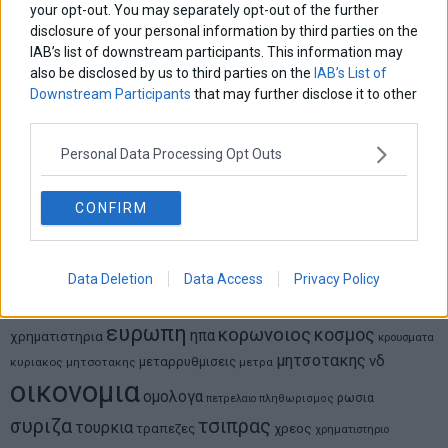
your opt-out. You may separately opt-out of the further
μοντέλο επιχειρηματικότητας
disclosure of your personal information by third parties on the
IAB’s list of downstream participants. This information may
Θανάσης Κρητικός
also be disclosed by us to third parties on the
IAB’s List of
Στις 11/12 το πρώτο ευρωπαϊκό ντέρμπι «αιωνίων»
Downstream Participants
that may further disclose it to other
third parties.
Personal Data Processing Opt Outs
ΕΤΙΚΕΤΕΣ
CONFIRM
marketnews
Αγορες
ΗΠΑ
nikkei
wall
eurobank
Ιταλια
Χρηματιστηριο Αθηνων
αναπτυξη
γερμανια
αεπ
βουλη
αθλητικα
ελλαδα
εκλογες
δντ
Data Deletion
Data Access
Privacy Policy
εκτ
διαπραγματευση
εμπορευματα
επικαιροτητα
ευρωπαικα
επιχειρησεις
ευρω
ευρωζωνη
ευρωπη
κορωνοιος
κοσμος
ηπα
χρηματιστηρια
κρουσματα
μητσοτακης
νδ
μεταρρυθμισεις
κυριακος μητσοτακης
μετρα
οικονομια
ομολογα
ρωσια
πετρελαιο
πληθωρισμος
συριζα
τσιπρας
τουρκια
τραπεζες
χρεος
χρηματιστηριο