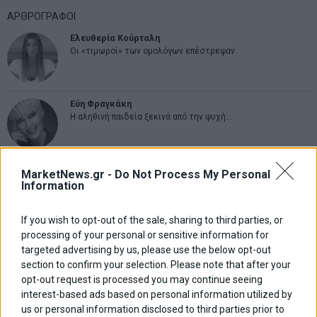
ΑΡΘΡΟΓΡΑΦΟΙ
Ελευθερία Κούρταλη
Οι «τιμωροί» των ομολόγων επέστρεψαν
Εύη Φραγκάκη
Η αληθινή παιδεία ξεκινά από την ψυχή…
Σταματίνα Σταματάκου
MarketNews.gr -
Do Not Process My Personal
Η βία κατά των ζώων δεν αντέχει βολικές ερμηνείες
Information
If you wish to opt-out of the sale, sharing to third parties, or
processing of your personal or sensitive information for
Δημήτρης Καμπουράκης
Από την αποθέωση στην καταγγελία: Η Ελλάδα πάντα
targeted advertising by us, please use the below opt-out
ψάχνει τον επόμενο Μεσσία
section to confirm your selection. Please note that after your
opt-out request is processed you may continue seeing
interest-based ads based on personal information utilized by
Νικόλαος Φουρτζής
us or personal information disclosed to third parties prior to
MIT Sloan: Οι AI-driven επιχειρήσεις διαμορφώνουν το νέο