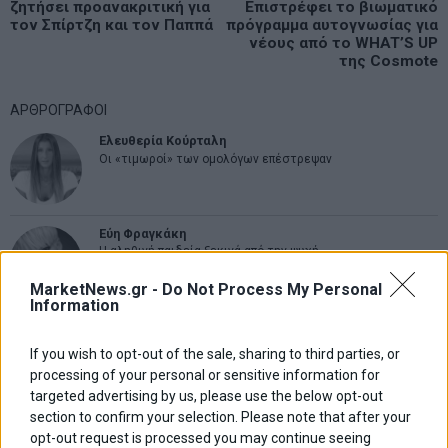
άρθρων
ζητήσει προανακριτική για
Επιστρέφει το βιωματικό
post:
p
τον Σπίρτζη και τον Παππά
πρόγραμμα αυτογνωσίας για
νέους από το WHAT’S UP
της Cosmote
ΑΡΘΡΟΓΡΑΦΟΙ
Ελευθερία Κούρταλη
Οι «τιμωροί» των ομολόγων επέστρεψαν
Εύη Φραγκάκη
Η αληθινή παιδεία ξεκινά από την ψυχή…
MarketNews.gr -
Do Not Process My Personal
Information
Σταματίνα Σταματάκου
Η βία κατά των ζώων δεν αντέχει βολικές ερμηνείες
If you wish to opt-out of the sale, sharing to third parties, or
processing of your personal or sensitive information for
targeted advertising by us, please use the below opt-out
section to confirm your selection. Please note that after your
Δημήτρης Καμπουράκης
Από την αποθέωση στην καταγγελία: Η Ελλάδα πάντα
opt-out request is processed you may continue seeing