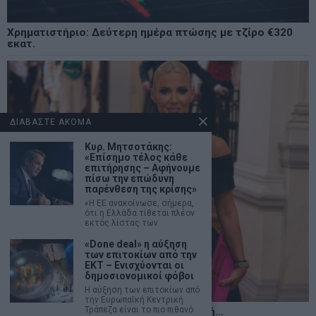
Χρηματιστήριο: Δεύτερη ημέρα πτώσης με τζίρο €320
εκατ.
ΔΙΑΒΑΣΤΕ ΑΚΟΜΑ
Κυρ. Μητσοτάκης:
«Επίσημο τέλος κάθε
επιτήρησης – Αφήνουμε
πίσω την επώδυνη
παρένθεση της κρίσης»
«Η EE ανακοίνωσε, σήμερα,
ότι η Ελλάδα τίθεται πλέον
εκτός λίστας των
«Done deal» η αύξηση
των επιτοκίων από την
ΕΚΤ – Ενισχύονται οι
δημοσιονομικοί φόβοι
H αύξηση των επιτοκίων από
την Ευρωπαϊκή Κεντρική
Τράπεζα είναι το πιο πιθανό
Η αληθινή παιδεία ξεκινά από την ψυχή…