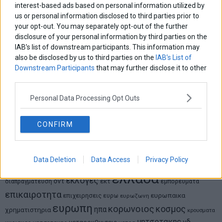
ψάχνει τον επόμενο Μεσσία
interest-based ads based on personal information utilized by
us or personal information disclosed to third parties prior to
your opt-out. You may separately opt-out of the further
Νικόλαος Φουρτζής
disclosure of your personal information by third parties on the
MIT Sloan: Οι AI-driven επιχειρήσεις διαμορφώνουν το νέο
IAB’s list of downstream participants. This information may
μοντέλο επιχειρηματικότητας
also be disclosed by us to third parties on the
IAB’s List of
Downstream Participants
that may further disclose it to other
Θανάσης Κρητικός
third parties.
Στις 11/12 το πρώτο ευρωπαϊκό ντέρμπι «αιωνίων»
Personal Data Processing Opt Outs
CONFIRM
ΕΤΙΚΕΤΕΣ
marketnews
Αγορες
ΗΠΑ
nikkei
wall
eurobank
Ιταλια
Data Deletion
Data Access
Privacy Policy
Χρηματιστηριο Αθηνων
αναπτυξη
γερμανια
αεπ
βουλη
αθλητικα
ελλαδα
εκλογες
δντ
εκτ
διαπραγματευση
εμπορευματα
επικαιροτητα
ευρωπαικα
επιχειρησεις
ευρω
ευρωζωνη
ευρωπη
κορωνοιος
κοσμος
ηπα
χρηματιστηρια
κρουσματα
μητσοτακης