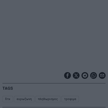
TAGS
δτκ
ευρωζωνη
πληθωρισμος
τροφιμα