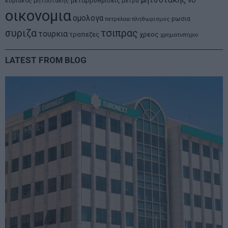
νδ
μεταρρυθμισεις
κυριακος μητσοτακης
μετρα
οικονομια
ομολογα
ρωσια
πετρελαιο
πληθωρισμος
συριζα
τσιπρας
τουρκια
τραπεζες
χρεος
χρηματιστηριο
LATEST FROM BLOG