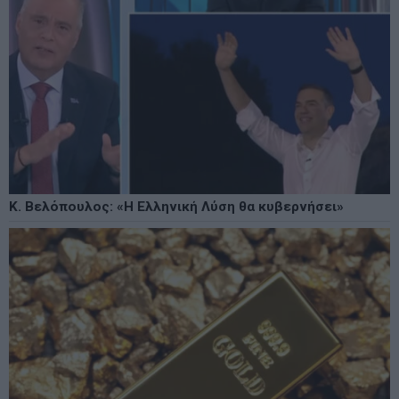
Κ. Βελόπουλος: «Η Ελληνική Λύση θα κυβερνήσει»