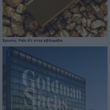
Χρυσός: Ράλι 6% στην εβδομάδα