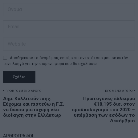
Αποθήκευσε το όνομά μου, email, και τον ιστότοπο μου σε αυτόν
τον πλοηγό για την επόμενη φορά που θα σχολιάσω.
Πλοήγηση
ΠΡΟΗΓΟΥΜΕΝΟ ΑΡΘΡΟ
ΕΠΟΜΕΝΟ ΑΡΘΡΟ
Previous
Δημ. Καλλιτσάντσης:
Πρωτογενές έλλειμμα
N
άρθρων
Εύχομαι και πιστεύω η Γ.Σ.
€18,195 δισ. στον
post:
p
να δώσει μια ισχυρή νέα
προϋπολογισμό του 2020 –
διοίκηση στην Ελλάκτωρ
υπέρβαση των εσόδων το
Δεκέμβριο
ΑΡΘΡΟΓΡΑΦΟΙ