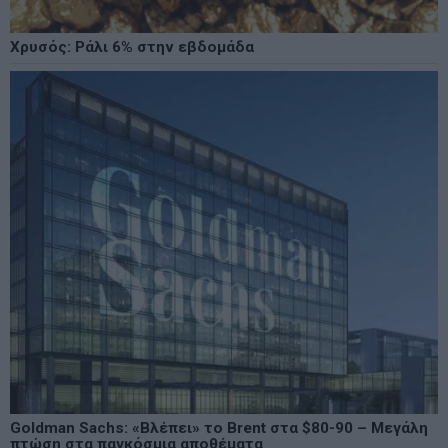
Χρυσός: Ράλι 6% στην εβδομάδα
Goldman Sachs: «Βλέπει» το Brent στα $80-90 – Μεγάλη
πτώση στα παγκόσμια αποθέματα