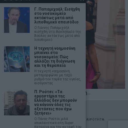
Γ. Παπαμιχαήλ: Εισήχθη
στο νοσοκομείο
εκτάκτως μετά από
λιποθυμικό επεισόδιο
Ο Γιάννης Παπαμιχαήλ
εισήχθη στο Ασκληπιείο της
Βούλας εκτάκτως μετά από
λιποθυμικό
Η τεχνητή νοημοσύνη
μπαίνει στα
νοσοκομεία: Πώς
αλλάζει τη διάγνωση
και τη θεραπεία
Η τεχνητή νοημοσύνη
μεταμορφώνει με ταχύ
ρυθμό τον τομέα της υγείας,
εισάγοντας
Π. Ρούτσι: «Τα
Η αληθινή παιδεία ξεκινά από την ψυχή…
εργαστήρια της
Ελλάδας δεν μπορούν
να κάνουν όλες τις
©
2026
- marketnews.gr - All Rights Reserved
εξετάσεις που έχω
ζητήσει»
Ο Πάνος Ρούτσι μιλά
ΑΡΧΙΚΗ
ΟΙΚΟΝΟΜΙΑ
ΠΟΛΙΤΙΚΗ
ΑΓΟΡΕΣ
ΕΠΙΚΑΙΡΟΤΗΤΑ
αποκλειστικά στη Super
AUTOMOTO
LIFESTYLE
Κατερίνα για την εκταφή του