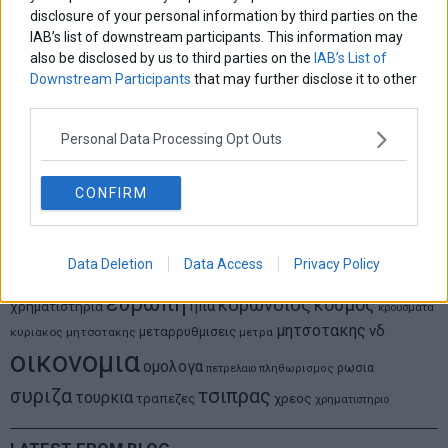
disclosure of your personal information by third parties on the
IAB’s list of downstream participants. This information may
Θανάσης Κρητικός
Στις 11/12 το πρώτο ευρωπαϊκό ντέρμπι «αιωνίων»
also be disclosed by us to third parties on the
IAB’s List of
Downstream Participants
that may further disclose it to other
third parties.
Personal Data Processing Opt Outs
ΕΤΙΚΕΤΕΣ
marketnews
Αγορες
ΗΠΑ
nikkei
wall
eurobank
CONFIRM
Ιταλια
Χρηματιστηριο Αθηνων
αναπτυξη
γερμανια
αεπ
βουλη
αθλητικα
ελλαδα
εκλογες
δντ
εκτ
διαπραγματευση
εμπορευματα
Data Deletion
Data Access
Privacy Policy
επικαιροτητα
ευρωπαικα
επιχειρησεις
ευρω
ευρωζωνη
ευρωπη
κορωνοιος
κοσμος
ηπα
χρηματιστηρια
κρουσματα
μητσοτακης
νδ
μεταρρυθμισεις
κυριακος μητσοτακης
μετρα
οικονομια
ομολογα
ρωσια
πετρελαιο
πληθωρισμος
συριζα
τσιπρας
τουρκια
τραπεζες
χρεος
χρηματιστηριο