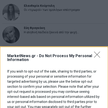
Ελευθερία Κούρταλη
Οι «τιμωροί» των ομολόγων επέστρεψαν
Εύη Φραγκάκη
Η αληθινή παιδεία ξεκινά από την ψυχή…
Σταματίνα Σταματάκου
Η βία κατά των ζώων δεν αντέχει βολικές ερμηνείες
MarketNews.gr -
Do Not Process My Personal
Information
If you wish to opt-out of the sale, sharing to third parties, or
Δημήτρης Καμπουράκης
processing of your personal or sensitive information for
Από την αποθέωση στην καταγγελία: Η Ελλάδα πάντα
ψάχνει τον επόμενο Μεσσία
targeted advertising by us, please use the below opt-out
section to confirm your selection. Please note that after your
opt-out request is processed you may continue seeing
Νικόλαος Φουρτζής
interest-based ads based on personal information utilized by
MIT Sloan: Οι AI-driven επιχειρήσεις διαμορφώνουν το νέο
us or personal information disclosed to third parties prior to
μοντέλο επιχειρηματικότητας
your opt-out. You may separately opt-out of the further