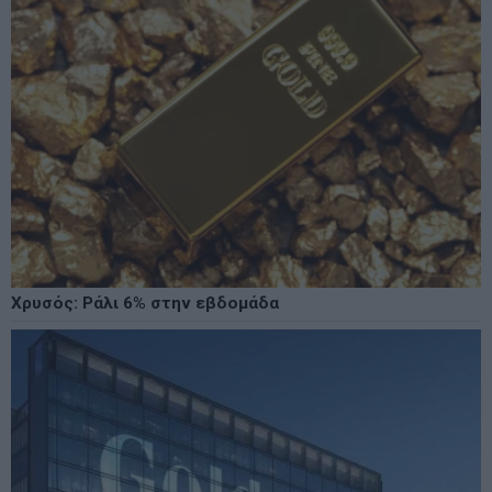
Χρυσός: Ράλι 6% στην εβδομάδα