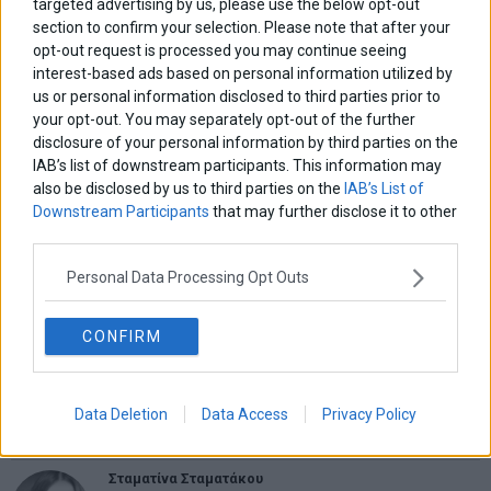
targeted advertising by us, please use the below opt-out
Αποθήκευσε το όνομά μου, email, και τον ιστότοπο μου σε αυτόν
τον πλοηγό για την επόμενη φορά που θα σχολιάσω.
section to confirm your selection. Please note that after your
opt-out request is processed you may continue seeing
interest-based ads based on personal information utilized by
us or personal information disclosed to third parties prior to
your opt-out. You may separately opt-out of the further
Πλοήγηση
ΠΡΟΗΓΟΥΜΕΝΟ ΑΡΘΡΟ
ΕΠΟΜΕΝΟ ΑΡΘΡΟ
disclosure of your personal information by third parties on the
Previous
Στάση αναμονής στο ΧΑ
Στα €11,671 εκατ. η αξία
N
IAB’s list of downstream participants. This information may
άρθρων
των συναλλαγών στην
post:
p
αγορά παραγώγων
also be disclosed by us to third parties on the
IAB’s List of
Downstream Participants
that may further disclose it to other
third parties.
ΑΡΘΡΟΓΡΑΦΟΙ
Ελευθερία Κούρταλη
Personal Data Processing Opt Outs
Οι «τιμωροί» των ομολόγων επέστρεψαν
CONFIRM
Εύη Φραγκάκη
Η αληθινή παιδεία ξεκινά από την ψυχή…
Data Deletion
Data Access
Privacy Policy
Σταματίνα Σταματάκου