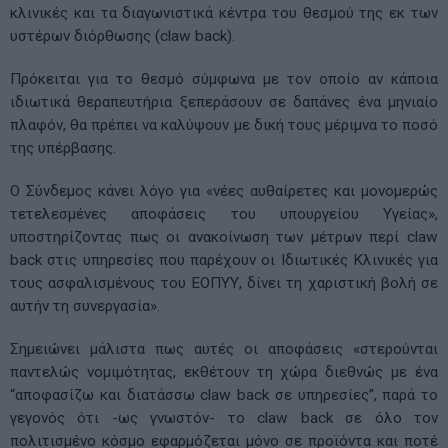
κλινικές και τα διαγωνιστικά κέντρα του θεσμού της εκ των
υστέρων διόρθωσης (claw back).
Πρόκειται για το θεσμό σύμφωνα με τον οποίο αν κάποια
ιδιωτικά θεραπευτήρια ξεπεράσουν σε δαπάνες ένα μηνιαίο
πλαφόν, θα πρέπει να καλύψουν με δική τους μέριμνα το ποσό
της υπέρβασης.
Ο Σύνδεμος κάνει λόγο για «νέες αυθαίρετες και μονομερώς
τετελεσμένες αποφάσεις του υπουργείου Υγείας»,
υποστηρίζοντας πως οι ανακοίνωση των μέτρων περί claw
back στις υπηρεσίες που παρέχουν οι Ιδιωτικές Κλινικές για
τους ασφαλισμένους του ΕΟΠΥΥ, δίνει τη χαριστική βολή σε
αυτήν τη συνεργασία».
Σημειώνει μάλιστα πως αυτές οι αποφάσεις «στερούνται
παντελώς νομιμότητας, εκθέτουν τη χώρα διεθνώς με ένα
“αποφασίζω και διατάσσω claw back σε υπηρεσίες”, παρά το
γεγονός ότι -ως γνωστόν- το claw back σε όλο τον
πολιτισμένο κόσμο εφαρμόζεται μόνο σε προϊόντα και ποτέ