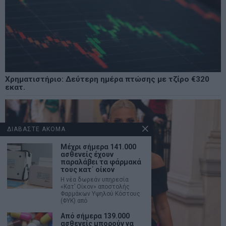
Χρηματιστήριο: Δεύτερη ημέρα πτώσης με τζίρο €320
εκατ.
ΔΙΑΒΑΣΤΕ ΑΚΟΜΑ
Μέχρι σήμερα 141.000
ασθενείς έχουν
παραλάβει τα φάρμακά
τους κατ΄ οίκον
Η νέα δωρεάν υπηρεσία
«Κατ’ Οίκον» αποστολής
Φαρμάκων Υψηλού Κόστους
(ΦΥΚ) από
Από σήμερα 139.000
ασθενείς μπορούν να