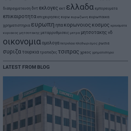
ελλαδα
εκλογες
δντ
εκτ
διαπραγματευση
εμπορευματα
επικαιροτητα
ευρωπαικα
επιχειρησεις
ευρω
ευρωζωνη
ευρωπη
κορωνοιος
κοσμος
ηπα
χρηματιστηρια
κρουσματα
μητσοτακης
νδ
μεταρρυθμισεις
κυριακος μητσοτακης
μετρα
οικονομια
ομολογα
ρωσια
πετρελαιο
πληθωρισμος
συριζα
τσιπρας
τουρκια
τραπεζες
χρεος
χρηματιστηριο
LATEST FROM BLOG