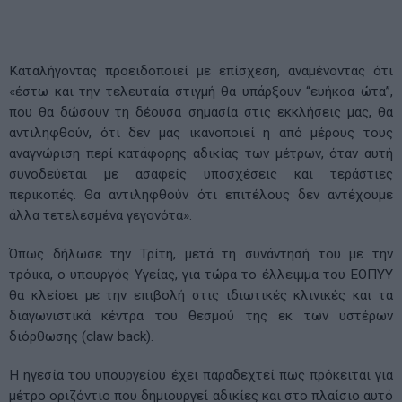
Καταλήγοντας προειδοποιεί με επίσχεση, αναμένοντας ότι
«έστω και την τελευταία στιγμή θα υπάρξουν “ευήκοα ώτα”,
που θα δώσουν τη δέουσα σημασία στις εκκλήσεις μας, θα
αντιληφθούν, ότι δεν μας ικανοποιεί η από μέρους τους
αναγνώριση περί κατάφορης αδικίας των μέτρων, όταν αυτή
συνοδεύεται με ασαφείς υποσχέσεις και τεράστιες
περικοπές. Θα αντιληφθούν ότι επιτέλους δεν αντέχουμε
άλλα τετελεσμένα γεγονότα».
Όπως δήλωσε την Τρίτη, μετά τη συνάντησή του με την
τρόικα, ο υπουργός Υγείας, για τώρα το έλλειμμα του ΕΟΠΥΥ
θα κλείσει με την επιβολή στις ιδιωτικές κλινικές και τα
διαγωνιστικά κέντρα του θεσμού της εκ των υστέρων
διόρθωσης (claw back).
Η ηγεσία του υπουργείου έχει παραδεχτεί πως πρόκειται για
μέτρο οριζόντιο που δημιουργεί αδικίες και στο πλαίσιο αυτό