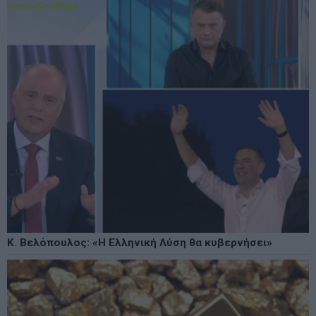
Κ. Βελόπουλος: «Η Ελληνική Λύση θα κυβερνήσει»