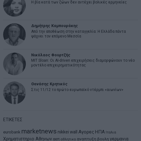
Η βία κατά των ζώων δεν αντέχει βολικές ερμηνείες
Δημήτρης Καμπουράκης
Από την αποθέωση στην καταγγελία: Η Ελλάδα πάντα
ψάχνει τον επόμενο Μεσσία
Νικόλαος Φουρτζής
MIT Sloan: Οι AI-driven επιχειρήσεις διαμορφώνουν το νέο
μοντέλο επιχειρηματικότητας
Θανάσης Κρητικός
Στις 11/12 το πρώτο ευρωπαϊκό ντέρμπι «αιωνίων»
ΕΤΙΚΕΤΕΣ
marketnews
Αγορες
ΗΠΑ
nikkei
wall
eurobank
Ιταλια
Χρηματιστηριο Αθηνων
αναπτυξη
γερμανια
αεπ
βουλη
αθλητικα