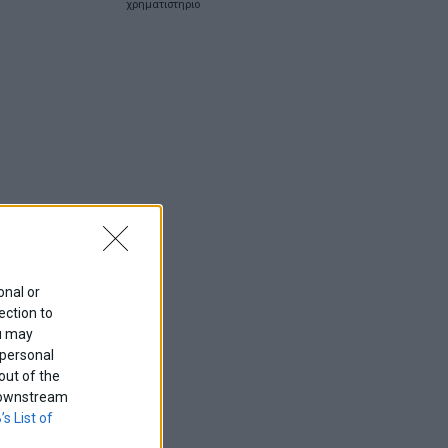
χρηματιστηριο
onal or
ection to
ou may
 personal
out of the
f downstream
’s List of