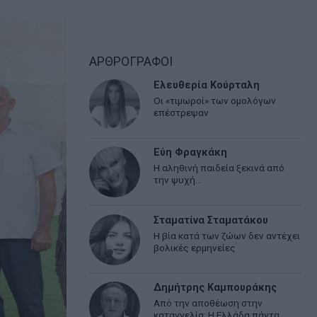
ΑΡΘΡΟΓΡΑΦΟΙ
Ελευθερία Κούρταλη
Οι «τιμωροί» των ομολόγων
επέστρεψαν
Εύη Φραγκάκη
Η αληθινή παιδεία ξεκινά από
την ψυχή…
Σταματίνα Σταματάκου
Η βία κατά των ζώων δεν αντέχει
βολικές ερμηνείες
Δημήτρης Καμπουράκης
Από την αποθέωση στην
καταγγελία: Η Ελλάδα πάντα