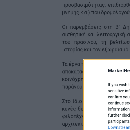
προσβασιμότητας, επιδιορθ
μνήμης κ.α.) που δρομολογού
Οι παρεμβάσεις στη Β΄ Δη
αισθητική και λειτουργική 
του πρασίνου, τη βελτίω
ιστορίας και τον εξωραϊσμό
Τα έργα περιελάμβαναν την 
MarketNe
αποκαταστάσεις φθορών σε
κοινόχρηστους χώρους και
If you wish 
παράνομης στάθμευσης επί 
sensitive in
confirm your
Στο ίδιο πλαίσιο υλοποιήθ
continue se
κενές δενδροδόχους και πάρ
information 
further disc
φιλοτέχνηση, προμήθεια κα
participants
αρχιτεκτονικής κληρονομιάς,
Downstream