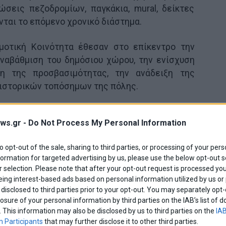
ώσεις πεζοδρομίων, παγκάκια, mural, δείκτες
νται το επόμενο χρονικό διάστημα.
μοτική Κοινότητα έθεσαν στο επίκεντρο την
αναβάθμιση του δημόσιου χώρου, την ενίσχυση
ση της προσβασιμότητας, την ανάδειξη της
 ιστορικών τοπόσημων της πόλης.
κατασκευή 56 ραμπών ΑμεΑ σε κεντρικές οδούς,
ws.gr -
Do Not Process My Personal Information
 πεζοδρόμια, τοποθέτηση 100 παγκακιών σε
 εμπόδια στάθμευσης για την αποτροπή της
to opt-out of the sale, sharing to third parties, or processing of your pers
των πεζοδρομίων.
formation for targeted advertising by us, please use the below opt-out s
 selection. Please note that after your opt-out request is processed y
ηκε η προμήθεια και φύτευση 350 δέντρων σε
eing interest-based ads based on personal information utilized by us or
κα της Β΄ Δημοτικής Κοινότητας, καθώς και η
disclosed to third parties prior to your opt-out. You may separately opt-
losure of your personal information by third parties on the IAB’s list o
ι τοποθέτηση εννέα Δεικτών Μνήμης σε κτίρια
. This information may also be disclosed by us to third parties on the
IAB
 για την ανάδειξη της ιστορίας της περιοχής.
 Participants
that may further disclose it to other third parties.