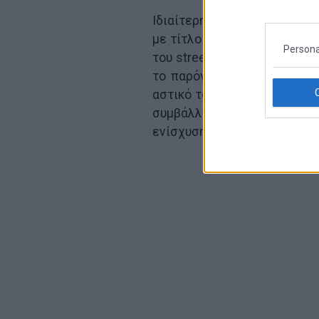
Ιδιαίτερη θέση στο πρόγραμμ
με τίτλο «Συνύπαρξη», σε κτ
Persona
του street artist Θέμη Κων
το παρόν και το μέλλον τ
αστικό τοπίο, τον Θερμαϊκό 
συμβάλλει στην αισθητική
ενίσχυση της ταυτότητας τη