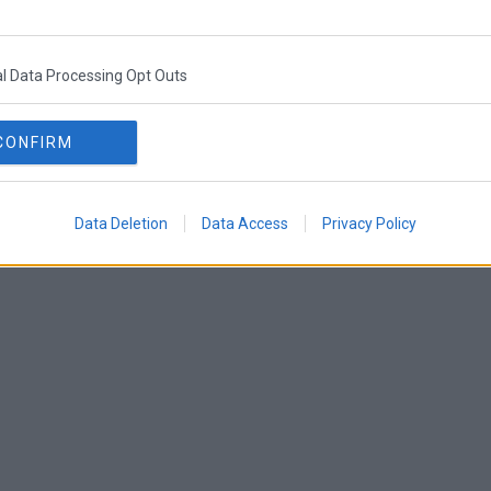
α έχει και η καλλιτεχνική τοιχογραφία – mural
ίριο επί της πλατείας Δημοκρατίας 12. Το έργο
l Data Processing Opt Outs
σταντινόπουλου συνδέει συμβολικά το παρελθόν,
ης Θεσσαλονίκης, αντλώντας έμπνευση από το
CONFIRM
και τα βυζαντινά μοτίβα της πόλης. Παράλληλα,
 αναβάθμιση της δυτικής εισόδου και στην
ς περιοχής.
Data Deletion
Data Access
Privacy Policy