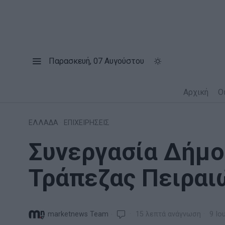
Παρασκευή, 07 Αυγούστου
Αρχική
Ο
ΕΛΛΑΔΑ
·
ΕΠΙΧΕΙΡΗΣΕΙΣ
Συνεργασία Δήμο
Τράπεζας Πειραι
marketnews Team
15 λεπτά ανάγνωση
9 Ιο