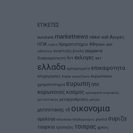
ΕΤΙΚΕΤΕΣ
marketnews
Αγορες
nikkei
wall
eurobank
ΗΠΑ
Χρηματιστηριο Αθηνων
αεπ
Ιταλια
αναπτυξη
γερμανια
βουλη
αθλητικα
εκλογες
δντ
εκτ
διαπραγματευση
ελλαδα
επικαιροτητα
εμπορευματα
ευρωπαικα
επιχειρησεις
ευρω
ευρωζωνη
ευρωπη
ηπα
χρηματιστηρια
κορωνοιος
κοσμος
κρουσματα
κυριακος
μεταρρυθμισεις
μητσοτακης
μετρα
οικονομια
μητσοτακης
νδ
συριζα
ομολογα
ρωσια
πετρελαιο
πληθωρισμος
τσιπρας
τουρκια
τραπεζες
χρεος