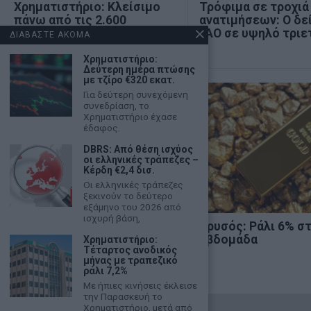
Χρηματιστήριο: Κλείσιμο
Τρόφιμα σε τροχιά
πάνω από τις 2.600
ανατιμήσεων: Ο δε
μονάδες και νέα θετική
FAO σε υψηλό τριε
ΔΙΑΒΑΣΤΕ ΑΚΟΜΑ
εβδομάδα
Χρηματιστήριο:
Δεύτερη ημέρα πτώσης
με τζίρο €320 εκατ.
Για δεύτερη συνεχόμενη
συνεδρίαση, το
Χρηματιστήριο έχασε
έδαφος.
DBRS: Από θέση ισχύος
οι ελληνικές τράπεζες –
Κέρδη €2,4 δισ.
Οι ελληνικές τράπεζες
ξεκινούν το δεύτερο
εξάμηνο του 2026 από
ισχυρή βάση,
Κ. Βελόπουλος: «Η Ελληνική
Χρυσός: Ράλι 6% σ
Λύση θα κυβερνήσει»
εβδομάδα
Χρηματιστήριο:
Τέταρτος ανοδικός
μήνας με τραπεζικό
ράλι 7,2%
Με ήπιες κινήσεις έκλεισε
την Παρασκευή το
Χρηματιστήριο, μετά από