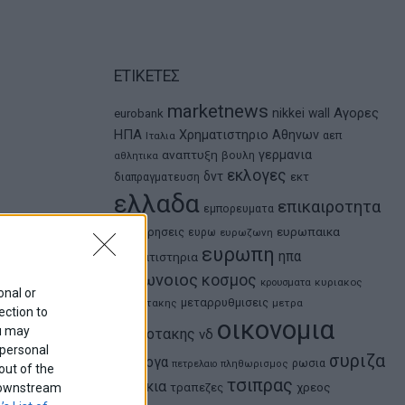
ΕΤΙΚΕΤΕΣ
marketnews
Αγορες
nikkei
wall
eurobank
ΗΠΑ
Χρηματιστηριο Αθηνων
αεπ
Ιταλια
αναπτυξη
γερμανια
βουλη
αθλητικα
εκλογες
δντ
εκτ
διαπραγματευση
ελλαδα
επικαιροτητα
εμπορευματα
ευρωπαικα
επιχειρησεις
ευρω
ευρωζωνη
ευρωπη
ηπα
χρηματιστηρια
κορωνοιος
κοσμος
κρουσματα
κυριακος
onal or
μεταρρυθμισεις
μητσοτακης
μετρα
ection to
οικονομια
ou may
μητσοτακης
νδ
 personal
συριζα
ομολογα
ρωσια
πετρελαιο
πληθωρισμος
out of the
τσιπρας
τουρκια
f downstream
τραπεζες
χρεος