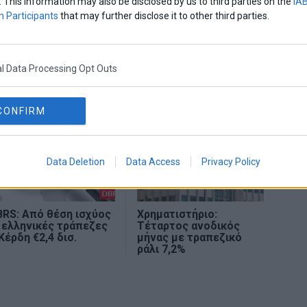
. This information may also be disclosed by us to third parties on the
IAB
 Participants
that may further disclose it to other third parties.
αση
l Data Processing Opt Outs
CONFIRM
Data Deletion
Data Access
Privacy Policy
RS: Από θέση ισχύος
Χρηματιστήριο:
 ελληνικές τράπεζες
Τέταρτος ανοδικός
Κέρδη €2,4 δισ.
μήνας με τραπεζικό
ράλι 7,2%