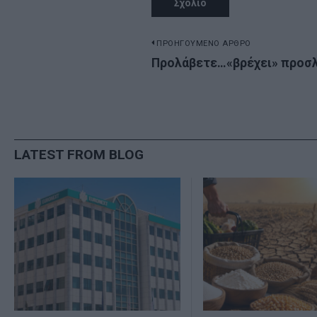
Πλοήγηση
ΠΡΟΗΓΟΥΜΕΝΟ ΑΡΘΡΟ
Previous
Προλάβετε…«βρέχει» προσλ
άρθρων
post:
LATEST FROM BLOG