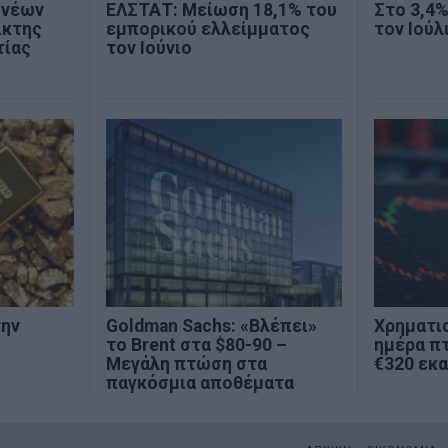
 νέων
ΕΛΣΤΑΤ: Μείωση 18,1% του
Στο 3,4
ίκτης
εμπορικού ελλείμματος
τον Ιούλ
τίας
τον Ιούνιο
την
Goldman Sachs: «Βλέπει»
Χρηματι
το Brent στα $80-90 –
ημέρα π
Μεγάλη πτώση στα
€320 εκα
παγκόσμια αποθέματα