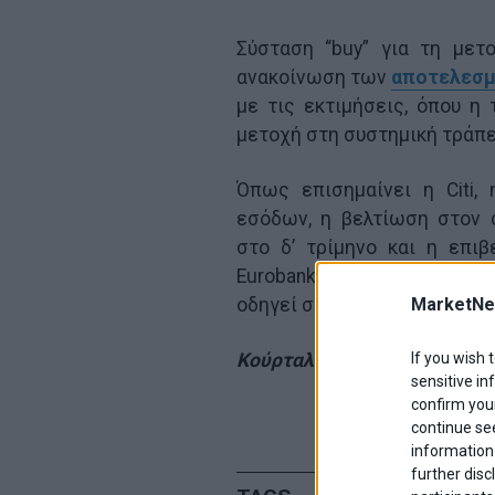
Σύσταση “buy” για τη μετο
ανακοίνωση των
αποτελεσμ
με τις εκτιμήσεις, όπου η
μετοχή στη συστημική τράπε
Όπως επισημαίνει η Citi,
εσόδων, η βελτίωση στον 
στο δ’ τρίμηνο και η επι
Eurobank της δέσμευσής της
MarketNe
οδηγεί στο να συστήσει “αγ
If you wish 
Κούρταλη Ελευθερία
sensitive in
confirm your
continue se
information 
further disc