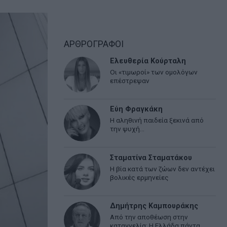
ΑΡΘΡΟΓΡΑΦΟΙ
Ελευθερία Κούρταλη
Οι «τιμωροί» των ομολόγων
επέστρεψαν
Εύη Φραγκάκη
Η αληθινή παιδεία ξεκινά από
την ψυχή…
Σταματίνα Σταματάκου
Η βία κατά των ζώων δεν αντέχει
βολικές ερμηνείες
Δημήτρης Καμπουράκης
Από την αποθέωση στην
καταγγελία: Η Ελλάδα πάντα