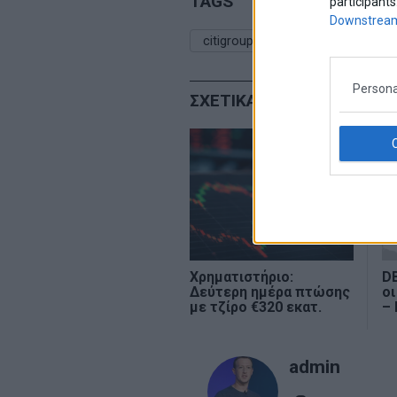
TAGS
participants
Downstream
citigroup
eurobank
συστ
Persona
ΣΧΕΤΙΚΑ ΑΡΘΡΑ
Χρηματιστήριο:
DB
Δεύτερη ημέρα πτώσης
οι
με τζίρο €320 εκατ.
– 
admin