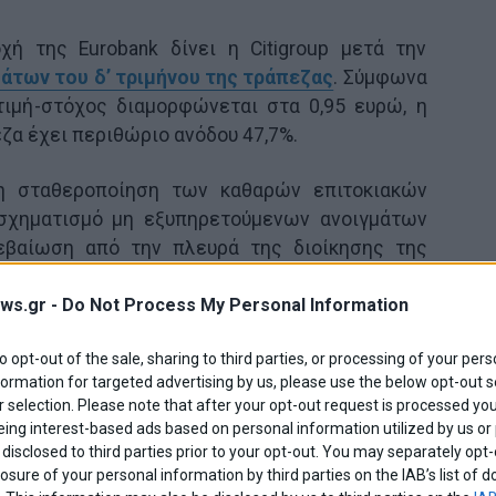
χή της Eurobank δίνει η Citigroup μετά την
άτων του δ’ τριμήνου της τράπεζας
. Σύμφωνα
 τιμή-στόχος διαμορφώνεται στα 0,95 ευρώ, η
ζα έχει περιθώριο ανόδου 47,7%.
 η σταθεροποίηση των καθαρών επιτοκιακών
σχηματισμό μη εξυπηρετούμενων ανοιγμάτων
βεβαίωση από την πλευρά της διοίκησης της
 για το φιλόδοξο σχέδιο μείωσης των NPE, την
ws.gr -
Do Not Process My Personal Information
ορά” της μετοχής της.
to opt-out of the sale, sharing to third parties, or processing of your pers
formation for targeted advertising by us, please use the below opt-out s
 selection. Please note that after your opt-out request is processed y
Share This
eing interest-based ads based on personal information utilized by us or
disclosed to third parties prior to your opt-out. You may separately opt-
losure of your personal information by third parties on the IAB’s list o