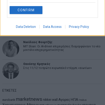
Η βία κατά των ζώων δεν αντέχει βολικές ερμηνείες
CONFIRM
Δημήτρης Καμπουράκης
Από την αποθέωση στην καταγγελία: Η Ελλάδα πάντα
Data Deletion
Data Access
Privacy Policy
ψάχνει τον επόμενο Μεσσία
Νικόλαος Φουρτζής
MIT Sloan: Οι AI-driven επιχειρήσεις διαμορφώνουν το νέο
μοντέλο επιχειρηματικότητας
Θανάσης Κρητικός
Στις 11/12 το πρώτο ευρωπαϊκό ντέρμπι «αιωνίων»
ΕΤΙΚΕΤΕΣ
marketnews
Αγορες
ΗΠΑ
nikkei
wall
eurobank
Ιταλια
Χρηματιστηριο Αθηνων
αναπτυξη
γερμανια
αεπ
βουλη