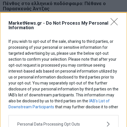
Πένθος στο ελληνικό ποδόσφαιρο: Πέθανε ο
Παρασκευάς Άντζας
Σύμφωνα με πληροφορίες ο παλαίμαχος άσος τα τελευταία
χρόνια έπασχε από ALS, με την κατάστασή της υγείας του να
MarketNews.gr -
Do Not Process My Personal
επιδεινώνεται τις τελευταίες ημέρες.
Information
If you wish to opt-out of the sale, sharing to third parties, or
processing of your personal or sensitive information for
targeted advertising by us, please use the below opt-out
section to confirm your selection. Please note that after your
ΑΡΘΡΟΓΡΑΦΟΙ
opt-out request is processed you may continue seeing
interest-based ads based on personal information utilized by
Ελευθερία Κούρταλη
us or personal information disclosed to third parties prior to
Οι «τιμωροί» των ομολόγων επέστρεψαν
your opt-out. You may separately opt-out of the further
disclosure of your personal information by third parties on the
IAB’s list of downstream participants. This information may
Εύη Φραγκάκη
also be disclosed by us to third parties on the
IAB’s List of
Η αληθινή παιδεία ξεκινά από την ψυχή…
Downstream Participants
that may further disclose it to other
third parties.
Personal Data Processing Opt Outs
Σταματίνα Σταματάκου