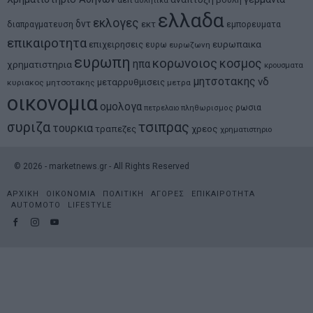
αθλητικα
ελλαδα
εκλογες
δντ
εκτ
διαπραγματευση
εμπορευματα
επικαιροτητα
ευρωπαικα
επιχειρησεις
ευρω
ευρωζωνη
ευρωπη
κορωνοιος
κοσμος
ηπα
χρηματιστηρια
κρουσματα
μητσοτακης
νδ
μεταρρυθμισεις
κυριακος μητσοτακης
μετρα
οικονομια
ομολογα
ρωσια
πετρελαιο
πληθωρισμος
συριζα
τσιπρας
τουρκια
τραπεζες
χρεος
χρηματιστηριο
©
2026
- marketnews.gr - All Rights Reserved
ΑΡΧΙΚΗ
ΟΙΚΟΝΟΜΙΑ
ΠΟΛΙΤΙΚΗ
ΑΓΟΡΕΣ
ΕΠΙΚΑΙΡΟΤΗΤΑ
AUTOMOTO
LIFESTYLE