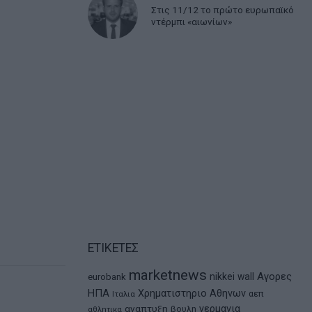
Στις 11/12 το πρώτο ευρωπαϊκό
ντέρμπι «αιωνίων»
ΕΤΙΚΕΤΕΣ
marketnews
Αγορες
nikkei
wall
eurobank
ΗΠΑ
Χρηματιστηριο Αθηνων
αεπ
Ιταλια
αναπτυξη
γερμανια
βουλη
αθλητικα