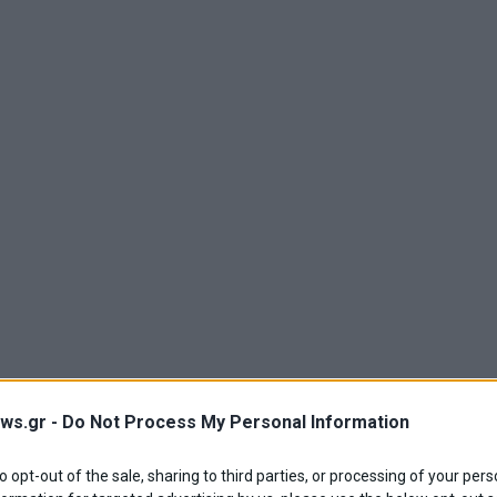
 για όλους και φέτος τα Χριστούγεννα από 
ws.gr -
Do Not Process My Personal Information
EKOM
νιάτικα δώρα για το κινητό, το σταθερό, την τηλεόραση και
to opt-out of the sale, sharing to third parties, or processing of your pers
και 20% payzy cashback σε COSMOTE TELEKOM & ΓΕΡΜΑΝΟ, π