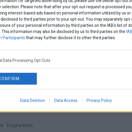
formation for targeted advertising by us, please use the below opt-out s
ε όλους τους συνδρομητές
 selection. Please note that after your opt-out request is processed y
Ελλάδα
·
Επιχειρήσεις
eing interest-based ads based on personal information utilized by us or
disclosed to third parties prior to your opt-out. You may separately opt-
losure of your personal information by third parties on the IAB’s list o
 payzy cashback για αγορά οικιακών
. This information may also be disclosed by us to third parties on the
IAB
ών
 Participants
that may further disclose it to other third parties.
ν αγορών τους σε ευρώ (cashback) κερδίζουν οι καταναλωτέ
ΡΜΑΝΟ οικιακές μικροσυσκευές με payzy by COSMOTE.
l Data Processing Opt Outs
λλάδα
·
Επιχειρήσεις
CONFIRM
 payzy cashback για αγορά τηλεοράσεων κ
Data Deletion
Data Access
Privacy Policy
ν αγορών τους σε ευρώ (cashback) κερδίζουν οι καταναλωτέ
ΡΜΑΝΟ έξυπνες τηλεοράσεις και βιντεοπροβολείς (projectors
δα
·
Επιχειρήσεις