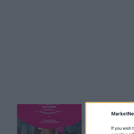
Μοναδικά δώρα
MarketNe
COSMOTE TEL
Μοναδικά Χριστουγεν
If you wish 
παραγγελίες, αλλά 