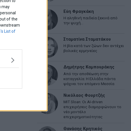
ection to
ou may
Εύη Φραγκάκη
 personal
Η αληθινή παιδεία ξεκινά από
out of the
την ψυχή…
f downstream
’s List of
Σταματίνα Σταματάκου
Η βία κατά των ζώων δεν αντέχει
ς που θα
βολικές ερμηνείες
Δημήτρης Καμπουράκης
Από την αποθέωση στην
καταγγελία: Η Ελλάδα πάντα
ψάχνει τον επόμενο Μεσσία
αι
Νικόλαος Φουρτζής
MIT Sloan: Οι AI-driven
ς που θα
επιχειρήσεις διαμορφώνουν το
) με payzy
νέο μοντέλο
επιχειρηματικότητας
Θανάσης Κρητικός