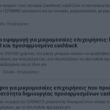
ν αγορών τους σε ευρώ (cashback) κερδίζουν οι καταναλωτέ
ον ΓΕΡΜΑΝΟ αποκλειστικά σε οικιακές μικροσυσκευές με pay
άδα
·
Επιχειρήσεις
έα εφαρμογή για μικρομεσαίες επιχειρήσεις:
R και προσαρμοσμένα cashback
πό 250.000 χρήστες του payzy μπορούν πλέουν να προβληθού
ρήσεις και επαγγελματίες, που θα επιλέξουν τη νέα mobile ε
ερδισμένοι και οι ίδιοι και
Ελλάδα
·
Επιχειρήσεις
 pro για μικρομεσαίες επιχειρήσεις που πρ
νατότητα δημιουργίας προσαρμοσμένων cas
νει το payzy by COSMOTE μπαίνοντας δυναμικά στον κόσμο τ
ρήσεων, με το νέο mobile app payzy pro.