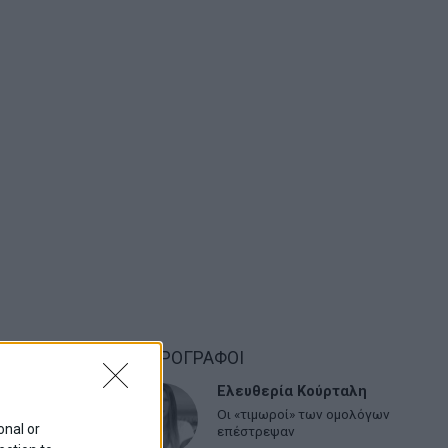
την
ΑΡΘΡΟΓΡΑΦΟΙ
Ελευθερία Κούρταλη
Οι «τιμωροί» των ομολόγων
 τις ΒΟΧ
onal or
επέστρεψαν
ροσφέρει η