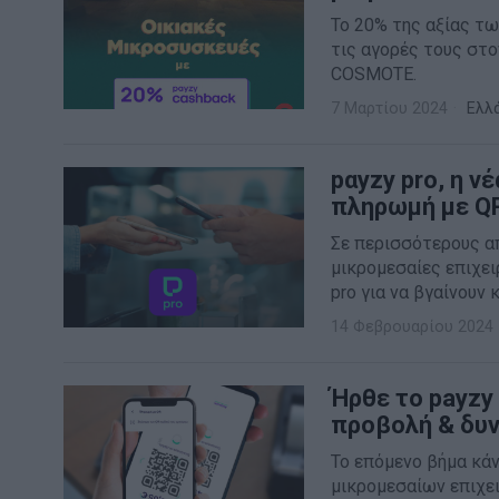
Το 20% της αξίας τω
τις αγορές τους στ
COSMOTE.
7 Μαρτίου 2024
Ελλ
pαyzy pro, η ν
πληρωμή με Q
Σε περισσότερους α
μικρομεσαίες επιχει
pro για να βγαίνουν κ
14 Φεβρουαρίου 2024
Ήρθε το payzy
προβολή & δυ
Το επόμενο βήμα κά
μικρομεσαίων επιχει