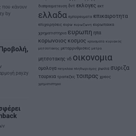
εκλογες
δντ
εκτ
διαπραγματευση
ς που κάνουν
ελλαδα
zy by
επικαιροτητα
εμπορευματα
ευρωπαικα
επιχειρησεις
ευρω
ευρωζωνη
ευρωπη
ηπα
χρηματιστηρια
κορωνοιος
κοσμος
κρουσματα
κυριακος
 Προβολή,
μεταρρυθμισεις
μητσοτακης
μετρα
οικονομια
μητσοτακης
νδ
ν
συριζα
ομολογα
ρωσια
πετρελαιο
πληθωρισμος
φαρμογή payzy
τσιπρας
τουρκια
τραπεζες
χρεος
χρηματιστηριο
οσφέρει
hback
ων