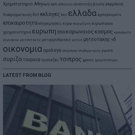
Χρηματιστηριο Αθηνων
αναπτυξη
γερμανια
αεπ
βουλη
αθλητικα
ελλαδα
εκλογες
δντ
εκτ
διαπραγματευση
εμπορευματα
επικαιροτητα
ευρωπαικα
επιχειρησεις
ευρω
ευρωζωνη
ευρωπη
κορωνοιος
κοσμος
ηπα
χρηματιστηρια
κρουσματα
μητσοτακης
νδ
μεταρρυθμισεις
κυριακος μητσοτακης
μετρα
οικονομια
ομολογα
ρωσια
πετρελαιο
πληθωρισμος
συριζα
τσιπρας
τουρκια
τραπεζες
χρεος
χρηματιστηριο
LATEST FROM BLOG