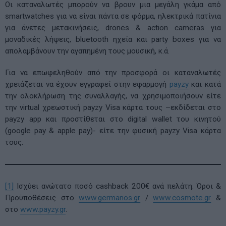
Οι καταναλωτές μπορούν να βρουν μια μεγάλη γκάμα από
smartwatches για να είναι πάντα σε φόρμα, ηλεκτρικά πατίνια
για άνετες μετακινήσεις, drones & action cameras για
μοναδικές λήψεις, bluetooth ηχεία και party boxes για να
απολαμβάνουν την αγαπημένη τους μουσική, κ.ά.
Για να επωφεληθούν από την προσφορά οι καταναλωτές
χρειάζεται να έχουν εγγραφεί στην εφαρμογή
payzy
και κατά
την ολοκλήρωση της συναλλαγής, να χρησιμοποιήσουν είτε
την virtual χρεωστική payzy Visa κάρτα τους –εκδίδεται στο
payzy app και προστίθεται στο digital wallet του κινητού
(google pay & apple pay)- είτε την φυσική payzy Visa κάρτα
τους.
[1]
Ισχύει ανώτατο ποσό cashback 200€ ανά πελάτη. Όροι &
Προϋποθέσεις στο
www.germanos.gr
/
www.cosmote.gr
&
στο
www.payzy.gr
.