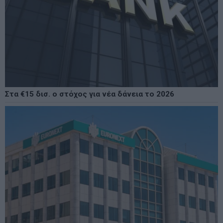
Στα €15 δισ. ο στόχος για νέα δάνεια το 2026