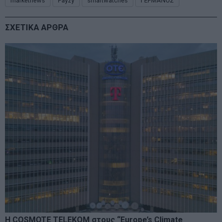
marketnews
Payzy
smartwatches
ΓΕΡΜΑΝΟΣ
ΣΧΕΤΙΚΑ ΑΡΘΡΑ
Η COSMOTE TELEKOM στους “Europe’s Climate