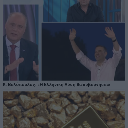
Κ. Βελόπουλος: «Η Ελληνική Λύση θα κυβερνήσει»