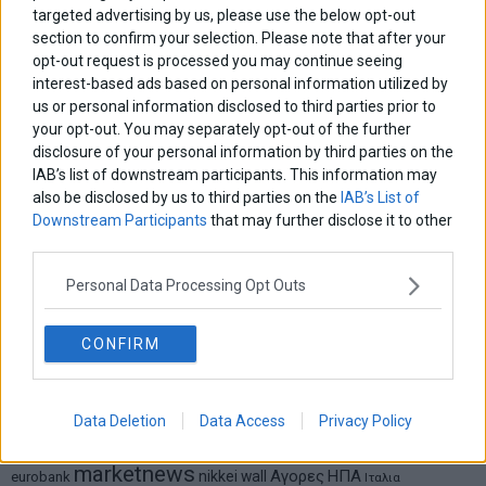
Σταματίνα Σταματάκου
targeted advertising by us, please use the below opt-out
Η βία κατά των ζώων δεν αντέχει βολικές ερμηνείες
section to confirm your selection. Please note that after your
opt-out request is processed you may continue seeing
interest-based ads based on personal information utilized by
us or personal information disclosed to third parties prior to
Δημήτρης Καμπουράκης
your opt-out. You may separately opt-out of the further
Από την αποθέωση στην καταγγελία: Η Ελλάδα πάντα
ψάχνει τον επόμενο Μεσσία
disclosure of your personal information by third parties on the
IAB’s list of downstream participants. This information may
also be disclosed by us to third parties on the
IAB’s List of
Νικόλαος Φουρτζής
Downstream Participants
that may further disclose it to other
MIT Sloan: Οι AI-driven επιχειρήσεις διαμορφώνουν το νέο
third parties.
μοντέλο επιχειρηματικότητας
Personal Data Processing Opt Outs
Θανάσης Κρητικός
Στις 11/12 το πρώτο ευρωπαϊκό ντέρμπι «αιωνίων»
CONFIRM
Data Deletion
Data Access
Privacy Policy
ΕΤΙΚΕΤΕΣ
marketnews
Αγορες
ΗΠΑ
nikkei
wall
eurobank
Ιταλια