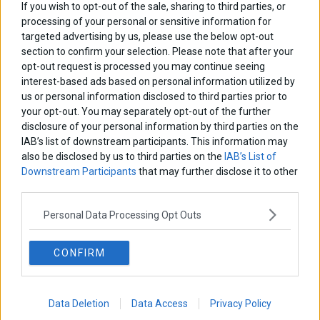
If you wish to opt-out of the sale, sharing to third parties, or
processing of your personal or sensitive information for
targeted advertising by us, please use the below opt-out
Η θρεπτική αξία της ελιάς
section to confirm your selection. Please note that after your
Η ελιά είναι ένα αγαπημένο τρόφιμο των Ελλήνων και βασικό
opt-out request is processed you may continue seeing
συστατικό της πολύτιμης μεσογειακής διατροφής
interest-based ads based on personal information utilized by
18 Οκτωβρίου 2020
Ιατρικά Θέματα - Διατροφή
·
Υγεία
us or personal information disclosed to third parties prior to
your opt-out. You may separately opt-out of the further
disclosure of your personal information by third parties on the
IAB’s list of downstream participants. This information may
also be disclosed by us to third parties on the
IAB’s List of
Downstream Participants
that may further disclose it to other
third parties.
Personal Data Processing Opt Outs
CONFIRM
Η πλούσια διατροφική αξία της ελιάς
Data Deletion
Data Access
Privacy Policy
Οι ελιές είναι οι καρποί του ελαιόδεντρου, από τα δημοφιλέστερα