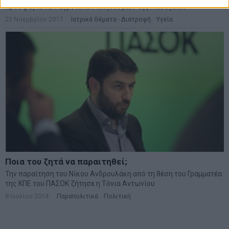
προσφάγια των αγροτικών πληθυσμών της Μεσογείου
23 Νοεμβρίου 2017
Ιατρικά Θέματα - Διατροφή
·
Υγεία
Ποια του ζητά να παραιτηθεί;
Την παραίτηση του Νίκου Ανδρουλάκη από τη θέση του Γραμματέα
της ΚΠΕ του ΠΑΣΟΚ ζήτησε η Τόνια Αντωνίου
8 Ιουλίου 2014
Παραπολιτικά
·
Πολιτική