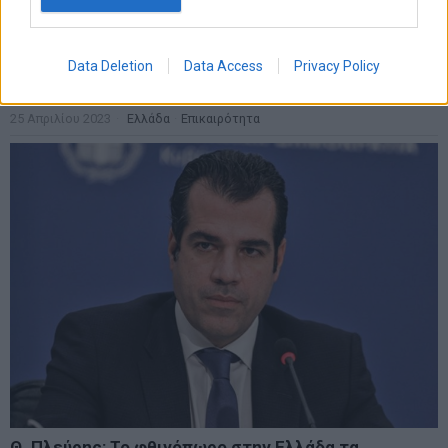
Αντιδράσεις μετά την ανάρτηση Πετράκου για
Σαββόπουλο: «Όλα αυτά τα εμβόλια που έκανες δεν
σε προστάτευσαν καθόλου»
Data Deletion
Data Access
Privacy Policy
«Όλα αυτά τα εμβόλια που έκανες δεν σε προστάτευσαν καθόλου»
η ανάρτηση του Πετράκου για τον Δ. Σαββόπουλο.
25 Απριλίου 2023
Ελλάδα
·
Επικαιρότητα
Θ. Πλεύρης: Το φθινόπωρο στην Ελλάδα τα