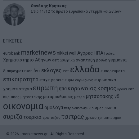
Θανάσης Κρητικός
Στις 11/12 το πρώτο ευρωπαϊκό ντέρμπι «αιωνίων»
ΕΤΙΚΕΤΕΣ
marketnews
Αγορες
ΗΠΑ
nikkei
wall
eurobank
Ιταλια
Χρηματιστηριο Αθηνων
αναπτυξη
γερμανια
αεπ
βουλη
αθλητικα
ελλαδα
εκλογες
δντ
εκτ
διαπραγματευση
εμπορευματα
επικαιροτητα
ευρωπαικα
επιχειρησεις
ευρω
ευρωζωνη
ευρωπη
κορωνοιος
κοσμος
ηπα
χρηματιστηρια
κρουσματα
μητσοτακης
νδ
μεταρρυθμισεις
κυριακος μητσοτακης
μετρα
οικονομια
ομολογα
ρωσια
πετρελαιο
πληθωρισμος
συριζα
τσιπρας
τουρκια
τραπεζες
χρεος
χρηματιστηριο
©
2026
- marketnews.gr - All Rights Reserved