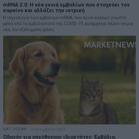
mRNA 2.0: Η νέα γενιά εμβολίων που στοχεύει τον
καρκίνο και αλλάζει την ιατρική
Η τεχνολογία των εμβολίων mRNA, που έγινε ευρέως γνωστή
μέσα από τα εμβόλια κατά της COVID-19, εισέρχεται πλέον σε μια
νέα, πιο εξελιγμένη φάση.
ΚΑΤ΄ ΟΥΣΙΑΝ
2 Οκτωβρίου 2025
Οδηγός για υπεύθυνους ιδιοκτήτες: Εμβόλια,