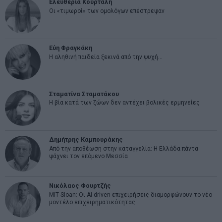
Ελευθερία Κούρταλη
Οι «τιμωροί» των ομολόγων επέστρεψαν
Εύη Φραγκάκη
Η αληθινή παιδεία ξεκινά από την ψυχή…
Σταματίνα Σταματάκου
Η βία κατά των ζώων δεν αντέχει βολικές ερμηνείες
Δημήτρης Καμπουράκης
Από την αποθέωση στην καταγγελία: Η Ελλάδα πάντα
ψάχνει τον επόμενο Μεσσία
Νικόλαος Φουρτζής
MIT Sloan: Οι AI-driven επιχειρήσεις διαμορφώνουν το νέο
μοντέλο επιχειρηματικότητας