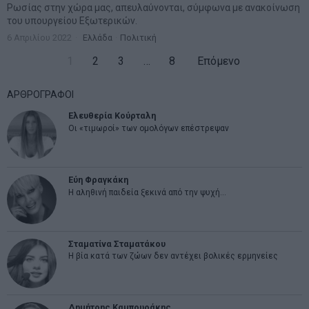
Ρωσίας στην χώρα μας, απευλαύνονται, σύμφωνα με ανακοίνωση
του υπουργείου Εξωτερικών.
6 Απριλίου 2022
Ελλάδα
·
Πολιτική
1
2
3
…
8
Επόμενο
ΑΡΘΡΟΓΡΑΦΟΙ
Ελευθερία Κούρταλη
Οι «τιμωροί» των ομολόγων επέστρεψαν
Εύη Φραγκάκη
Η αληθινή παιδεία ξεκινά από την ψυχή…
Σταματίνα Σταματάκου
Η βία κατά των ζώων δεν αντέχει βολικές ερμηνείες
Δημήτρης Καμπουράκης