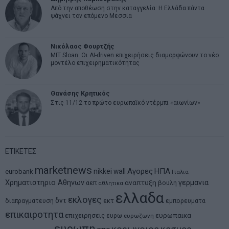
Από την αποθέωση στην καταγγελία: Η Ελλάδα πάντα
ψάχνει τον επόμενο Μεσσία
Νικόλαος Φουρτζής
MIT Sloan: Οι AI-driven επιχειρήσεις διαμορφώνουν το νέο
μοντέλο επιχειρηματικότητας
Θανάσης Κρητικός
Στις 11/12 το πρώτο ευρωπαϊκό ντέρμπι «αιωνίων»
ΕΤΙΚΕΤΕΣ
marketnews
Αγορες
ΗΠΑ
nikkei
wall
eurobank
Ιταλια
Χρηματιστηριο Αθηνων
αναπτυξη
γερμανια
αεπ
βουλη
αθλητικα
ελλαδα
εκλογες
δντ
εκτ
διαπραγματευση
εμπορευματα
επικαιροτητα
ευρωπαικα
επιχειρησεις
ευρω
ευρωζωνη
ευρωπη