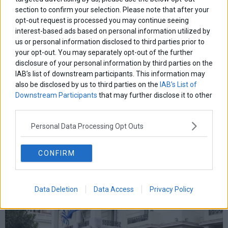
section to confirm your selection. Please note that after your
opt-out request is processed you may continue seeing
interest-based ads based on personal information utilized by
us or personal information disclosed to third parties prior to
Τουρκία: Απαγόρευσε στον Τζιτζικώστα την είσοδο
your opt-out. You may separately opt-out of the further
στη χώρα – Παράνομη και καταχρηστική η
disclosure of your personal information by third parties on the
απαγόρευση λέει το ΥΠΕΞ
IAB’s list of downstream participants. This information may
Οι τουρκικές αρχές αρνήθηκαν την είσοδο στον Περιφερειάρχη
also be disclosed by us to third parties on the
IAB’s List of
Κεντρικής Μακεδονίας, Απόστολο Τζιτζικώστα, που βρίσκεται
Downstream Participants
that may further disclose it to other
στη Σμύρνη με την ιδιότητα του αντιπροέδρου της επιτροπής των
third parties.
περιφερειών και του προέδρου της Ευρωμεσογειακής Επιτροπής
ARLEM.
Personal Data Processing Opt Outs
5 Νοεμβρίου 2022
Promo
·
Ελλάδα
·
Πολιτική
CONFIRM
Data Deletion
Data Access
Privacy Policy