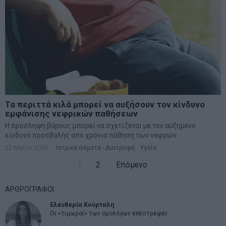
μητσοτακης
νδ
μεταρρυθμισεις
κυριακος μητσοτακης
μετρα
οικονομια
ομολογα
ρωσια
πετρελαιο
πληθωρισμος
συριζα
τσιπρας
τουρκια
τραπεζες
χρεος
χρηματιστηριο
©
2026
- marketnews.gr - All Rights Reserved
ΑΡΧΙΚΗ
ΟΙΚΟΝΟΜΙΑ
ΠΟΛΙΤΙΚΗ
ΑΓΟΡΕΣ
ΕΠΙΚΑΙΡΟΤΗΤΑ
AUTOMOTO
LIFESTYLE