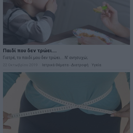
Η σημασία του πρωινού για μικρούς και μεγάλους
μαθητές
Έχετε ακούσει πιθανώς πάρα πολλές φορές τη φράση "το πρωινό
είναι το πιο σημαντικό γεύμα της ημέρας"
28 Σεπτεμβρίου 2018
Ιατρικά Θέματα - Διατροφή
·
Υγεία