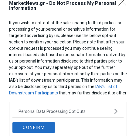
MarketNews.gr -
Do Not Process My Personal
Information
If you wish to opt-out of the sale, sharing to third parties, or
processing of your personal or sensitive information for
targeted advertising by us, please use the below opt-out
Ζάχαρη: Ο πιο γλυκός εχθρός της υγείας που
section to confirm your selection. Please note that after your
κρύβεται παντού
opt-out request is processed you may continue seeing
Η συστηματική κατανάλωση ζάχαρης εγκυμονεί σοβαρούς
interest-based ads based on personal information utilized by
κινδύνους για την υγεία. Η ζάχαρη είναι μια από τις
us or personal information disclosed to third parties prior to
σημαντικότερες αιτίες για την επιδημία της παχυσαρκίας
your opt-out. You may separately opt-out of the further
13 Οκτωβρίου 2017
Life & Beauty
·
Lifestyle
disclosure of your personal information by third parties on the
IAB’s list of downstream participants. This information may
also be disclosed by us to third parties on the
IAB’s List of
Downstream Participants
that may further disclose it to other
third parties.
Personal Data Processing Opt Outs
CONFIRM