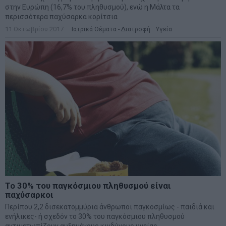
κίνδυνο προσβολής από χρόνια πάθηση των νεφρών
22 Μαΐου 2016
Ιατρικά Θέματα - Διατροφή
·
Υγεία
1
2
Επόμενο
ΑΡΘΡΟΓΡΑΦΟΙ
Ελευθερία Κούρταλη
Οι «τιμωροί» των ομολόγων επέστρεψαν
Εύη Φραγκάκη
Η αληθινή παιδεία ξεκινά από την ψυχή…
Σταματίνα Σταματάκου
Η βία κατά των ζώων δεν αντέχει βολικές ερμηνείες
Δημήτρης Καμπουράκης
Από την αποθέωση στην καταγγελία: Η Ελλάδα πάντα