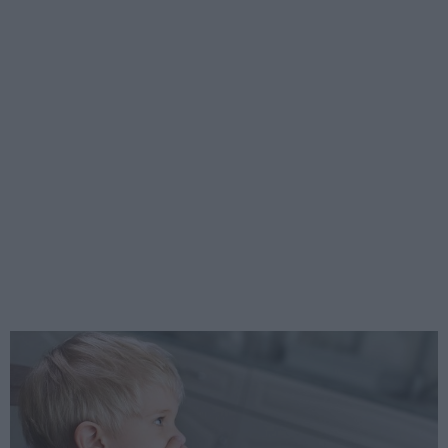
Παιδί που δεν τρώει….
Γιατρέ, το παιδί μου δεν τρώει…. Ν’ ανησυχώ;
22 Οκτωβρίου 2019
Ιατρικά Θέματα - Διατροφή
·
Υγεία
Έχω 20 κιλά παραπάνω. Τι κάνω;
Ένας άνθρωπος που είναι πάνω από περίπου 20 κιλά υπέρβαρος
θεωρείται ότι πάσχει από σοβαρό πρόβλημα παχυσαρκίας
15 Οκτωβρίου 2018
Ιατρικά Θέματα - Διατροφή
·
Υγεία