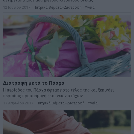
ψάχνει τον επόμενο Μεσσία
Νικόλαος Φουρτζής
MIT Sloan: Οι AI-driven επιχειρήσεις διαμορφώνουν το νέο
μοντέλο επιχειρηματικότητας
Θανάσης Κρητικός
Στις 11/12 το πρώτο ευρωπαϊκό ντέρμπι «αιωνίων»
ΕΤΙΚΕΤΕΣ
marketnews
Αγορες
ΗΠΑ
nikkei
wall
eurobank
Ιταλια
Χρηματιστηριο Αθηνων
αναπτυξη
γερμανια
αεπ
βουλη
αθλητικα
ελλαδα
εκλογες
δντ
εκτ
διαπραγματευση
εμπορευματα
επικαιροτητα
ευρωπαικα
επιχειρησεις
ευρω
ευρωζωνη
ευρωπη
κορωνοιος
κοσμος
ηπα
χρηματιστηρια
κρουσματα