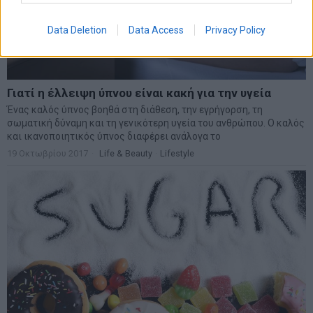
Data Deletion
Data Access
Privacy Policy
Παγκόσμια ημέρα παχυσαρκίας – πρωταθλήτρια η
Ελλάδα σε παχύσαρκα αγόρια
Η Ελλάδα έχει τη μεγαλύτερη αναλογία παχύσαρκων αγοριών
στην Ευρώπη (16,7% του πληθυσμού), ενώ η Μάλτα τα
περισσότερα παχύσαρκα κορίτσια
11 Οκτωβρίου 2017
Ιατρικά Θέματα - Διατροφή
·
Υγεία