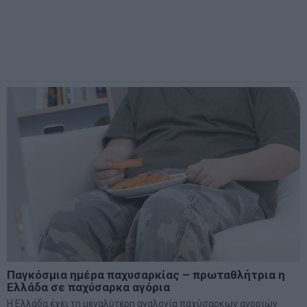
Διατροφή μετά το Πάσχα
Η περίοδος του Πάσχα έφτασε στο τέλος της και ξεκινάει
περίοδος προσαρμογής και νέων στόχων
17 Απριλίου 2017
Ιατρικά Θέματα - Διατροφή
·
Υγεία
Τα περιττά κιλά μπορεί να αυξήσουν τον κίνδυνο
εμφάνισης νεφρικών παθήσεων
Η πρόσληψη βάρους μπορεί να σχετίζεται με τον αυξημένο