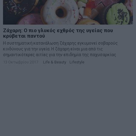
Το 30% του παγκόσμιου πληθυσμού είναι
παχύσαρκοι
Περίπου 2,2 δισεκατομμύρια άνθρωποι παγκοσμίως - παιδιά και
ενήλικες- ή σχεδόν το 30% του παγκόσμιου πληθυσμού
αντιμετωπίζουν αυξημένους κινδύνους υγείας
12 Ιουνίου 2017
Ιατρικά Θέματα - Διατροφή
·
Υγεία