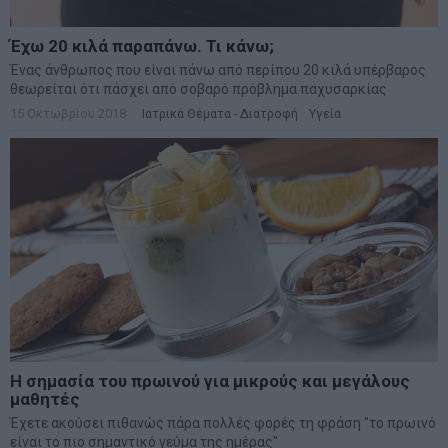
Λουίζα ή αλλιώς «χόρτο του Θεού»
Ένας ποώδης, πολυετής και φυλλοβόλος θάμνος που σε ευνοϊκές
κλιματικές συνθήκες φτάνει τα 2 μέτρα ύψος
4 Απριλίου 2018
Ιατρικά Θέματα - Διατροφή
·
Υγεία