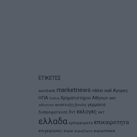
ΕΤΙΚΕΤΕΣ
marketnews
Αγορες
nikkei
wall
eurobank
ΗΠΑ
Χρηματιστηριο Αθηνων
αεπ
Ιταλια
αναπτυξη
γερμανια
βουλη
αθλητικα
εκλογες
δντ
εκτ
διαπραγματευση
ελλαδα
επικαιροτητα
εμπορευματα
ευρωπαικα
επιχειρησεις
ευρω
ευρωζωνη