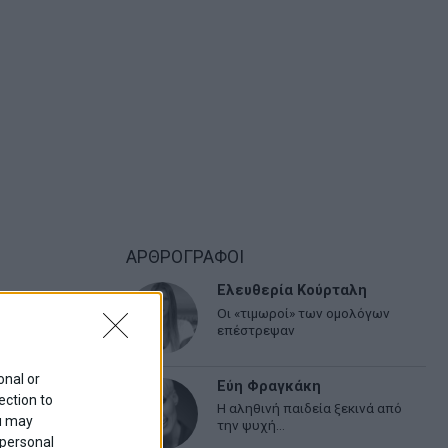
ΑΡΘΡΟΓΡΑΦΟΙ
Ελευθερία Κούρταλη
Οι «τιμωροί» των ομολόγων
επέστρεψαν
onal or
Εύη Φραγκάκη
ection to
Η αληθινή παιδεία ξεκινά από
ou may
την ψυχή…
 personal