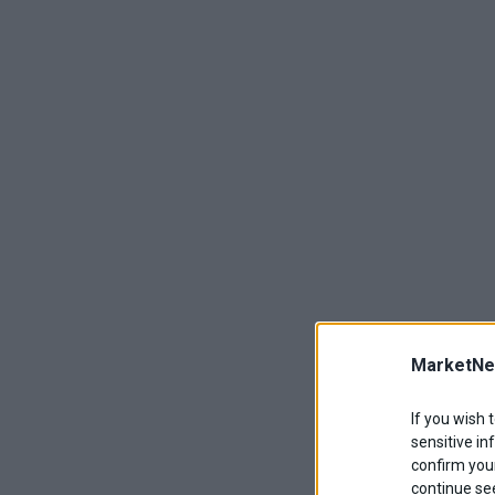
MarketNe
If you wish 
sensitive in
confirm your
continue se