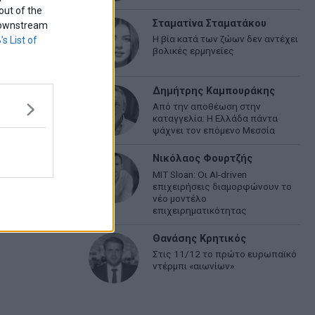
out of the
Σταματίνα Σταματάκου
f downstream
Η βία κατά των ζώων δεν αντέχει
’s List of
βολικές ερμηνείες
Δημήτρης Καμπουράκης
Από την αποθέωση στην
καταγγελία: Η Ελλάδα πάντα
ψάχνει τον επόμενο Μεσσία
Νικόλαος Φουρτζής
MIT Sloan: Οι AI-driven
επιχειρήσεις διαμορφώνουν το
νέο μοντέλο
επιχειρηματικότητας
Θανάσης Κρητικός
Στις 11/12 το πρώτο ευρωπαϊκό
ντέρμπι «αιωνίων»