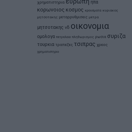
ευρωπη
ηπα
χρηματιστηρια
κορωνοιος
κοσμος
κρουσματα
κυριακος
μεταρρυθμισεις
μητσοτακης
μετρα
οικονομια
μητσοτακης
νδ
συριζα
ομολογα
ρωσια
πετρελαιο
πληθωρισμος
τσιπρας
τουρκια
τραπεζες
χρεος
χρηματιστηριο