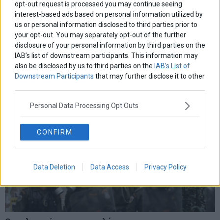
opt-out request is processed you may continue seeing
interest-based ads based on personal information utilized by
Για την ιδιωτικοποίηση των Πανεπιστημίων (σε
τίτλους)
us or personal information disclosed to third parties prior to
your opt-out. You may separately opt-out of the further
Σε δημόσια ηλεκτρονική διαβούλευση έθεσε μέχρι και 18
disclosure of your personal information by third parties on the
Φεβρουαρίου η κυβέρνηση το πολυνομοσχέδιο με το οποίο θα
IAB’s list of downstream participants. This information may
επιτρέπεται η ίδρυση μη κρατικών πανεπιστημίων. Επιχειρεί
λοιπόν να παρανομήσει απολύτως συνειδητά και να κάνει
also be disclosed by us to third parties on the
IAB’s List of
Downstream Participants
that may further disclose it to other
13 Φεβρουαρίου 2024
Απόψεις
third parties.
Personal Data Processing Opt Outs
CONFIRM
Data Deletion
Data Access
Privacy Policy