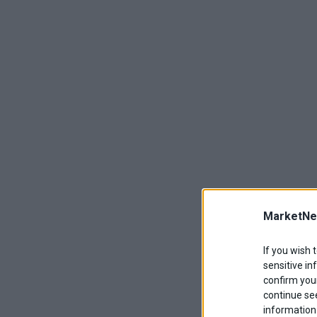
MarketNe
If you wish 
sensitive in
confirm your
continue se
information 