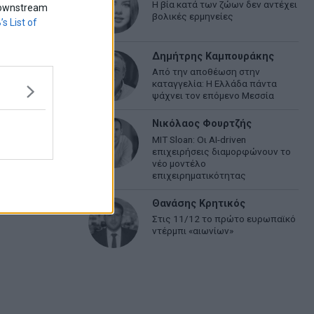
Η βία κατά των ζώων δεν αντέχει
f downstream
βολικές ερμηνείες
’s List of
Δημήτρης Καμπουράκης
Από την αποθέωση στην
καταγγελία: Η Ελλάδα πάντα
ψάχνει τον επόμενο Μεσσία
Νικόλαος Φουρτζής
MIT Sloan: Οι AI-driven
επιχειρήσεις διαμορφώνουν το
νέο μοντέλο
επιχειρηματικότητας
Θανάσης Κρητικός
Στις 11/12 το πρώτο ευρωπαϊκό
ντέρμπι «αιωνίων»