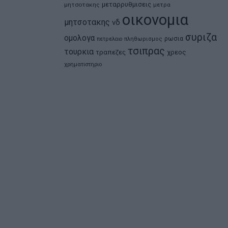
μεταρρυθμισεις
μητσοτακης
μετρα
οικονομια
μητσοτακης
νδ
συριζα
ομολογα
ρωσια
πετρελαιο
πληθωρισμος
τσιπρας
τουρκια
τραπεζες
χρεος
χρηματιστηριο