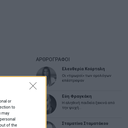
ΑΡΘΡΟΓΡΑΦΟΙ
Ελευθερία Κούρταλη
Οι «τιμωροί» των ομολόγων
επέστρεψαν
Εύη Φραγκάκη
onal or
Η αληθινή παιδεία ξεκινά από
ection to
την ψυχή…
ou may
 personal
Σταματίνα Σταματάκου
out of the