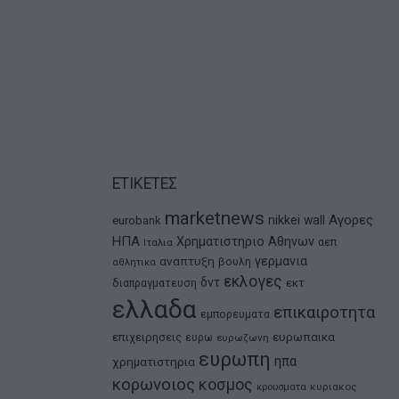
ΕΤΙΚΕΤΕΣ
marketnews
Αγορες
nikkei
wall
eurobank
ΗΠΑ
Χρηματιστηριο Αθηνων
αεπ
Ιταλια
αναπτυξη
γερμανια
βουλη
αθλητικα
εκλογες
δντ
εκτ
διαπραγματευση
ελλαδα
επικαιροτητα
εμπορευματα
ευρωπαικα
επιχειρησεις
ευρω
ευρωζωνη
ευρωπη
ηπα
χρηματιστηρια
κορωνοιος
κοσμος
κρουσματα
κυριακος