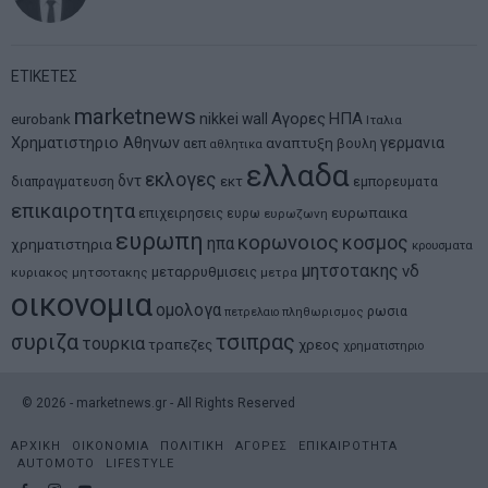
ΕΤΙΚΕΤΕΣ
marketnews
Αγορες
ΗΠΑ
nikkei
wall
eurobank
Ιταλια
Χρηματιστηριο Αθηνων
αναπτυξη
γερμανια
αεπ
βουλη
αθλητικα
ελλαδα
εκλογες
δντ
εκτ
διαπραγματευση
εμπορευματα
επικαιροτητα
ευρωπαικα
επιχειρησεις
ευρω
ευρωζωνη
ευρωπη
κορωνοιος
κοσμος
ηπα
χρηματιστηρια
κρουσματα
μητσοτακης
νδ
μεταρρυθμισεις
κυριακος μητσοτακης
μετρα
οικονομια
ομολογα
ρωσια
πετρελαιο
πληθωρισμος
συριζα
τσιπρας
τουρκια
τραπεζες
χρεος
χρηματιστηριο
©
2026
- marketnews.gr - All Rights Reserved
ΑΡΧΙΚΗ
ΟΙΚΟΝΟΜΙΑ
ΠΟΛΙΤΙΚΗ
ΑΓΟΡΕΣ
ΕΠΙΚΑΙΡΟΤΗΤΑ
AUTOMOTO
LIFESTYLE