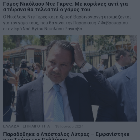
Γάμος Νικόλαου Ντε Γκρες: Με κορώνες αντί για
στέφανα θα τελεστεί ο γάμος του
Ο Νικόλαος Ντε Γκρες και η Χρυσή Βαρδινογιάννη ετοιμάζονται
για τον γάμο τους, που θα γίνει την Παρασκευή 7 Φεβρουαρίου
στον Ιερό Ναό Αγίου Νικολάου Ραγκαβά.
ΕΛΛΑΔΑ
·
ΕΠΙΚΑΙΡΟΤΗΤΑ
19 Ιουνίου 2024
Παραδόθηκε ο Απόστολος Λύτρας – Εμφανίστηκε
στο Τμήμα της Παλλήνης