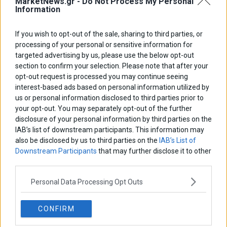
MarketNews.gr -
Do Not Process My Personal
Information
If you wish to opt-out of the sale, sharing to third parties, or
processing of your personal or sensitive information for
targeted advertising by us, please use the below opt-out
section to confirm your selection. Please note that after your
opt-out request is processed you may continue seeing
interest-based ads based on personal information utilized by
To έθιμο του Χριστόψωμου
us or personal information disclosed to third parties prior to
your opt-out. You may separately opt-out of the further
Χαμογελαστή η κ. Ράνια Καραβασίλη, μας δείχνει από το
Σιδηρόκαστρο Σερρών πώς φτιάχνεται το Χριστόψωμο, το ψωμί
disclosure of your personal information by third parties on the
που φτιάχνουν οι νοικοκυρές
IAB’s list of downstream participants. This information may
also be disclosed by us to third parties on the
IAB’s List of
20 Δεκεμβρίου 2021
Ιατρικά Θέματα - Διατροφή
·
Υγεία
Downstream Participants
that may further disclose it to other
third parties.
Personal Data Processing Opt Outs
CONFIRM