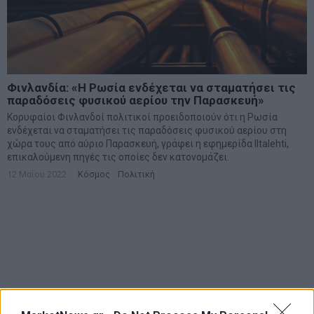
Φινλανδία: «H Ρωσία ενδέχεται να σταματήσει τις
παραδόσεις φυσικού αερίου την Παρασκευή»
Κορυφαίοι Φινλανδοί πολιτικοί προειδοποιούν ότι η Ρωσία
ενδέχεται να σταματήσει τις παραδόσεις φυσικού αερίου στη
χώρα τους από αύριο Παρασκευή, γράφει η εφημερίδα Iltalehti,
επικαλούμενη πηγές τις οποίες δεν κατονομάζει.
12 Μαΐου 2022
Κόσμος
·
Πολιτική