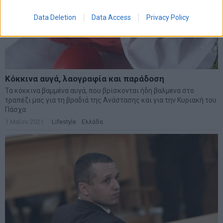
Data Deletion
Data Access
Privacy Policy
Κόκκινα αυγά, λαογραφία και παράδοση
Τα κόκκινα βαμμένα αυγά, που βρίσκονται ήδη βαλμενα στο
τραπέζι μας για τη βραδιά της Ανάστασης και για την Κυριακή του
Πάσχα
1 Μαΐου 2021
Lifestyle
·
Ελλάδα