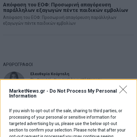
Απόφαση του ΕΟΦ: Προσωρινή απαγόρευση
παράλληλων εξαγωγών πέντε παιδικών εμβολίων
Απόφαση του ΕΟΦ: Προσωρινή απαγόρευση παράλληλων
εξαγωγών πέντε παιδικών εμβολίων
ΑΡΘΡΟΓΡΑΦΟΙ
Ελευθερία Κούρταλη
Οι «τιμωροί» των ομολόγων επέστρεψαν
MarketNews.gr -
Do Not Process My Personal
Information
Εύη Φραγκάκη
Η αληθινή παιδεία ξεκινά από την ψυχή…
If you wish to opt-out of the sale, sharing to third parties, or
processing of your personal or sensitive information for
targeted advertising by us, please use the below opt-out
section to confirm your selection. Please note that after your
Σταματίνα Σταματάκου
opt-out request is processed you may continue seeing
Η βία κατά των ζώων δεν αντέχει βολικές ερμηνείες