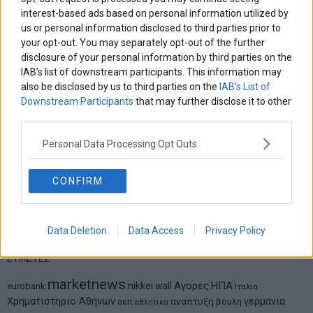
interest-based ads based on personal information utilized by
us or personal information disclosed to third parties prior to
your opt-out. You may separately opt-out of the further
Δημήτρης Καμπουράκης
disclosure of your personal information by third parties on the
Από την αποθέωση στην καταγγελία: Η Ελλάδα πάντα
IAB’s list of downstream participants. This information may
ψάχνει τον επόμενο Μεσσία
also be disclosed by us to third parties on the
IAB’s List of
Downstream Participants
that may further disclose it to other
Νικόλαος Φουρτζής
third parties.
MIT Sloan: Οι AI-driven επιχειρήσεις διαμορφώνουν το νέο
μοντέλο επιχειρηματικότητας
Personal Data Processing Opt Outs
Θανάσης Κρητικός
CONFIRM
Στις 11/12 το πρώτο ευρωπαϊκό ντέρμπι «αιωνίων»
Data Deletion
Data Access
Privacy Policy
ΕΤΙΚΕΤΕΣ
marketnews
Αγορες
ΗΠΑ
nikkei
wall
eurobank
Ιταλια
Χρηματιστηριο Αθηνων
αναπτυξη
γερμανια
αεπ
βουλη
αθλητικα