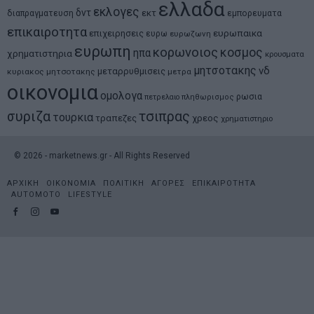
ελλαδα
εκλογες
δντ
εκτ
διαπραγματευση
εμπορευματα
επικαιροτητα
ευρωπαικα
επιχειρησεις
ευρω
ευρωζωνη
ευρωπη
κορωνοιος
κοσμος
ηπα
χρηματιστηρια
κρουσματα
μητσοτακης
νδ
μεταρρυθμισεις
κυριακος μητσοτακης
μετρα
οικονομια
ομολογα
ρωσια
πετρελαιο
πληθωρισμος
συριζα
τσιπρας
τουρκια
τραπεζες
χρεος
χρηματιστηριο
©
2026
- marketnews.gr - All Rights Reserved
ΑΡΧΙΚΗ
ΟΙΚΟΝΟΜΙΑ
ΠΟΛΙΤΙΚΗ
ΑΓΟΡΕΣ
ΕΠΙΚΑΙΡΟΤΗΤΑ
AUTOMOTO
LIFESTYLE