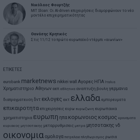
Νικόλαος Φουρτζής
MIT Sloan: Οι AI-driven επιχειρήσεις διαμορφώνουν το νέο
μοντέλο επιχειρηματικότητας
Θανάσης Κρητικός
Στις 11/12 το πρώτο ευρωπαϊκό ντέρμπι «αιωνίων»
ΕΤΙΚΕΤΕΣ
marketnews
Αγορες
ΗΠΑ
nikkei
wall
eurobank
Ιταλια
Χρηματιστηριο Αθηνων
αναπτυξη
γερμανια
αεπ
βουλη
αθλητικα
ελλαδα
εκλογες
δντ
εκτ
διαπραγματευση
εμπορευματα
επικαιροτητα
ευρωπαικα
επιχειρησεις
ευρω
ευρωζωνη
ευρωπη
κορωνοιος
κοσμος
ηπα
χρηματιστηρια
κρουσματα
μητσοτακης
νδ
μεταρρυθμισεις
κυριακος μητσοτακης
μετρα
οικονομια
ομολογα
ρωσια
πετρελαιο
πληθωρισμος