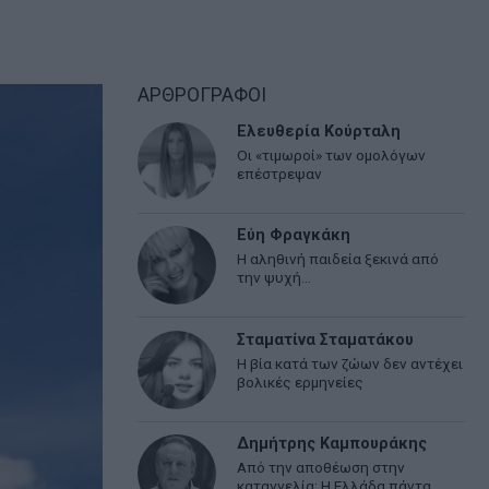
ΑΡΘΡΟΓΡΑΦΟΙ
Ελευθερία Κούρταλη
Οι «τιμωροί» των ομολόγων
επέστρεψαν
Εύη Φραγκάκη
Η αληθινή παιδεία ξεκινά από
την ψυχή…
Σταματίνα Σταματάκου
Η βία κατά των ζώων δεν αντέχει
βολικές ερμηνείες
Δημήτρης Καμπουράκης
Από την αποθέωση στην
καταγγελία: Η Ελλάδα πάντα