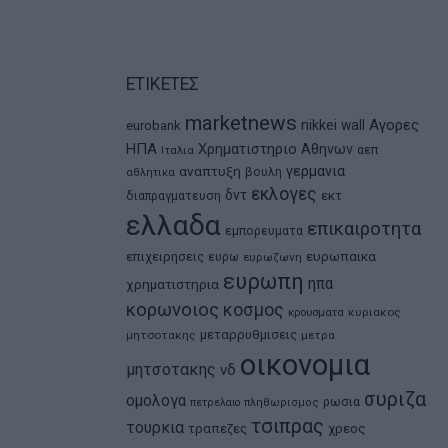
ΕΤΙΚΕΤΕΣ
marketnews
Αγορες
nikkei
wall
eurobank
ΗΠΑ
Χρηματιστηριο Αθηνων
αεπ
Ιταλια
αναπτυξη
γερμανια
βουλη
αθλητικα
εκλογες
δντ
εκτ
διαπραγματευση
ελλαδα
επικαιροτητα
εμπορευματα
ευρωπαικα
επιχειρησεις
ευρω
ευρωζωνη
ευρωπη
ηπα
χρηματιστηρια
κορωνοιος
κοσμος
κρουσματα
κυριακος
μεταρρυθμισεις
μητσοτακης
μετρα
οικονομια
μητσοτακης
νδ
συριζα
ομολογα
ρωσια
πετρελαιο
πληθωρισμος
τσιπρας
τουρκια
τραπεζες
χρεος