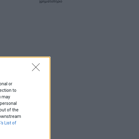
χρηματιστηριο
onal or
ection to
ou may
 personal
out of the
f downstream
’s List of