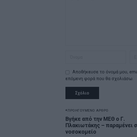
Αποθήκευσε το όνομά μου, emai
επόμενη φορά που θα σχολιάσω.
Πλοήγηση
ΠΡΟΗΓΟΥΜΕΝΟ ΑΡΘΡΟ
Previous
Βγήκε από την ΜΕΘ ο Γ.
άρθρων
Πλακιωτάκης – παραμένει 
post:
νοσοκομείο