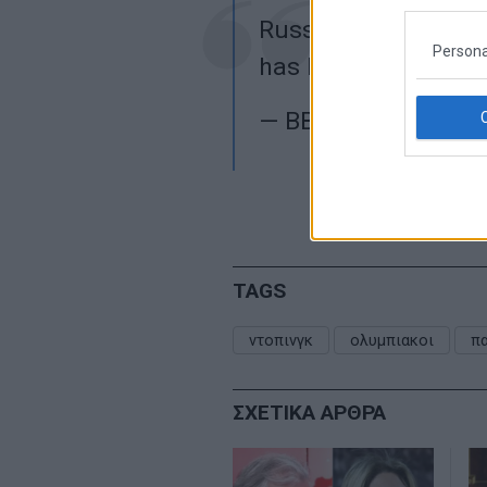
Russias four year b
Persona
has been cut to two
— BBC Sport (@BBC
TAGS
ντοπινγκ
ολυμπιακοι
π
ΣΧΕΤΙΚΑ ΑΡΘΡΑ