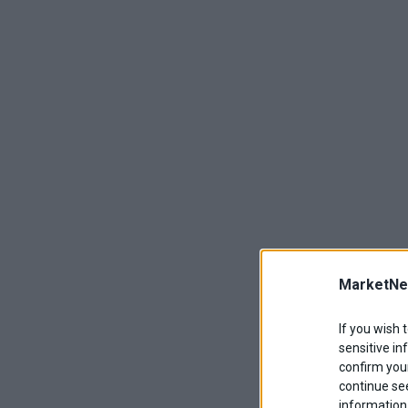
MarketNe
If you wish 
sensitive in
confirm your
continue se
information 