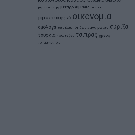
κρουσματα
κυριακος
μεταρρυθμισεις
μητσοτακης
μετρα
οικονομια
μητσοτακης
νδ
συριζα
ομολογα
ρωσια
πετρελαιο
πληθωρισμος
τσιπρας
τουρκια
τραπεζες
χρεος
χρηματιστηριο