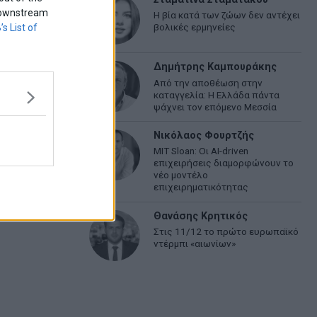
f downstream
Η βία κατά των ζώων δεν αντέχει
βολικές ερμηνείες
’s List of
Δημήτρης Καμπουράκης
Από την αποθέωση στην
καταγγελία: Η Ελλάδα πάντα
ψάχνει τον επόμενο Μεσσία
Νικόλαος Φουρτζής
MIT Sloan: Οι AI-driven
επιχειρήσεις διαμορφώνουν το
νέο μοντέλο
επιχειρηματικότητας
Θανάσης Κρητικός
Στις 11/12 το πρώτο ευρωπαϊκό
ντέρμπι «αιωνίων»