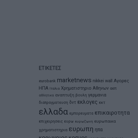
ΕΤΙΚΕΤΕΣ
marketnews
Αγορες
nikkei
wall
eurobank
ΗΠΑ
Χρηματιστηριο Αθηνων
αεπ
Ιταλια
αναπτυξη
γερμανια
βουλη
αθλητικα
εκλογες
δντ
εκτ
διαπραγματευση
ελλαδα
επικαιροτητα
εμπορευματα
ευρωπαικα
επιχειρησεις
ευρω
ευρωζωνη
ευρωπη
ηπα
χρηματιστηρια
κορωνοιος
κοσμος