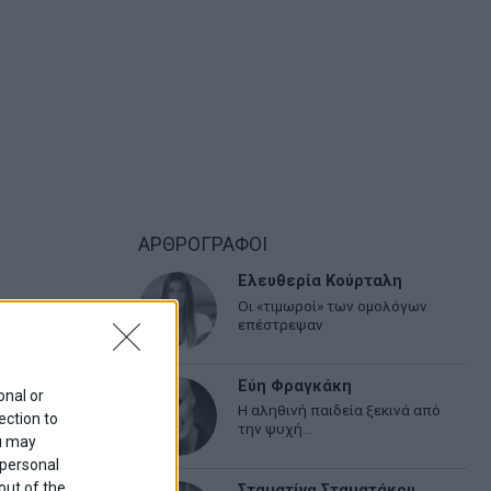
ΑΡΘΡΟΓΡΑΦΟΙ
Ελευθερία Κούρταλη
Οι «τιμωροί» των ομολόγων
επέστρεψαν
Εύη Φραγκάκη
onal or
Η αληθινή παιδεία ξεκινά από
ection to
την ψυχή…
ou may
 personal
out of the
Σταματίνα Σταματάκου