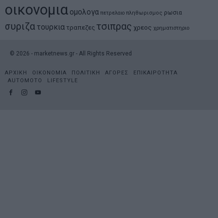
οικονομια
ομολογα
ρωσια
πετρελαιο
πληθωρισμος
συριζα
τσιπρας
τουρκια
τραπεζες
χρεος
χρηματιστηριο
©
2026
- marketnews.gr - All Rights Reserved
ΑΡΧΙΚΗ
ΟΙΚΟΝΟΜΙΑ
ΠΟΛΙΤΙΚΗ
ΑΓΟΡΕΣ
ΕΠΙΚΑΙΡΟΤΗΤΑ
AUTOMOTO
LIFESTYLE