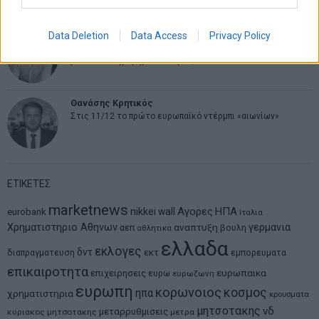
Data Deletion
Data Access
Privacy Policy
Νικόλαος Φουρτζής
MIT Sloan: Οι AI-driven επιχειρήσεις διαμορφώνουν το νέο
μοντέλο επιχειρηματικότητας
Θανάσης Κρητικός
Στις 11/12 το πρώτο ευρωπαϊκό ντέρμπι «αιωνίων»
ΕΤΙΚΕΤΕΣ
marketnews
Αγορες
ΗΠΑ
nikkei
wall
eurobank
Ιταλια
Χρηματιστηριο Αθηνων
αναπτυξη
γερμανια
αεπ
βουλη
αθλητικα
ελλαδα
εκλογες
δντ
εκτ
διαπραγματευση
εμπορευματα
επικαιροτητα
ευρωπαικα
επιχειρησεις
ευρω
ευρωζωνη
ευρωπη
κορωνοιος
κοσμος
ηπα
χρηματιστηρια
κρουσματα
μητσοτακης
νδ
μεταρρυθμισεις
κυριακος μητσοτακης
μετρα