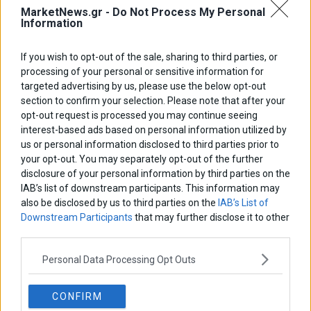
MarketNews.gr -
Do Not Process My Personal
Information
If you wish to opt-out of the sale, sharing to third parties, or
ΑΡΘΡΟΓΡΑΦΟΙ
processing of your personal or sensitive information for
targeted advertising by us, please use the below opt-out
Ελευθερία Κούρταλη
section to confirm your selection. Please note that after your
Οι «τιμωροί» των ομολόγων επέστρεψαν
opt-out request is processed you may continue seeing
interest-based ads based on personal information utilized by
us or personal information disclosed to third parties prior to
Εύη Φραγκάκη
your opt-out. You may separately opt-out of the further
Η αληθινή παιδεία ξεκινά από την ψυχή…
disclosure of your personal information by third parties on the
IAB’s list of downstream participants. This information may
also be disclosed by us to third parties on the
IAB’s List of
Downstream Participants
that may further disclose it to other
Σταματίνα Σταματάκου
third parties.
Η βία κατά των ζώων δεν αντέχει βολικές ερμηνείες
Personal Data Processing Opt Outs
Δημήτρης Καμπουράκης
Από την αποθέωση στην καταγγελία: Η Ελλάδα πάντα
CONFIRM
ψάχνει τον επόμενο Μεσσία