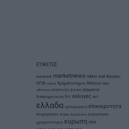
ΕΤΙΚΕΤΕΣ
marketnews
Αγορες
nikkei
wall
eurobank
ΗΠΑ
Χρηματιστηριο Αθηνων
αεπ
Ιταλια
αναπτυξη
γερμανια
βουλη
αθλητικα
εκλογες
δντ
εκτ
διαπραγματευση
ελλαδα
επικαιροτητα
εμπορευματα
ευρωπαικα
επιχειρησεις
ευρω
ευρωζωνη
ευρωπη
ηπα
χρηματιστηρια