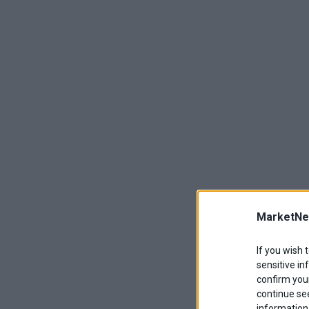
MarketNe
If you wish 
sensitive in
confirm your
continue se
information 