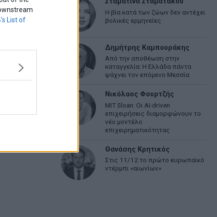
Σταματίνα Σταματάκου
f downstream
Η βία κατά των ζώων δεν αντέχει
’s List of
βολικές ερμηνείες
Δημήτρης Καμπουράκης
Από την αποθέωση στην
καταγγελία: Η Ελλάδα πάντα
ψάχνει τον επόμενο Μεσσία
Νικόλαος Φουρτζής
MIT Sloan: Οι AI-driven
επιχειρήσεις διαμορφώνουν το
νέο μοντέλο
επιχειρηματικότητας
Θανάσης Κρητικός
Στις 11/12 το πρώτο ευρωπαϊκό
ντέρμπι «αιωνίων»