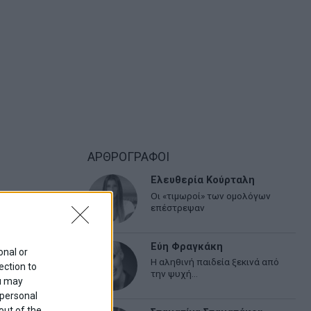
ΑΡΘΡΟΓΡΑΦΟΙ
Ελευθερία Κούρταλη
Οι «τιμωροί» των ομολόγων
επέστρεψαν
Εύη Φραγκάκη
onal or
Η αληθινή παιδεία ξεκινά από
ection to
την ψυχή…
ou may
 personal
out of the