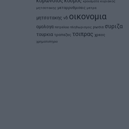
κορωνοιος
κοσμος
κρουσματα
κυριακος
μεταρρυθμισεις
μητσοτακης
μετρα
οικονομια
μητσοτακης
νδ
συριζα
ομολογα
ρωσια
πετρελαιο
πληθωρισμος
τσιπρας
τουρκια
τραπεζες
χρεος
χρηματιστηριο