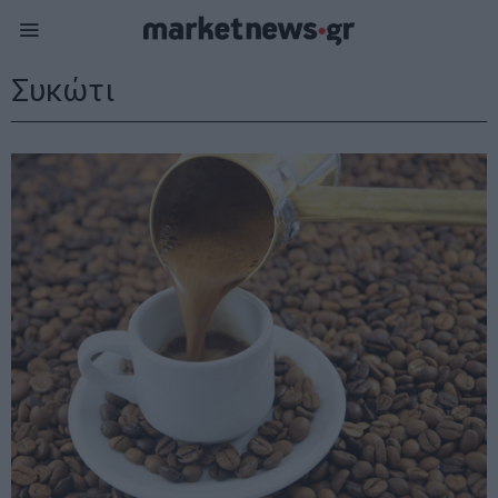
Συκώτι