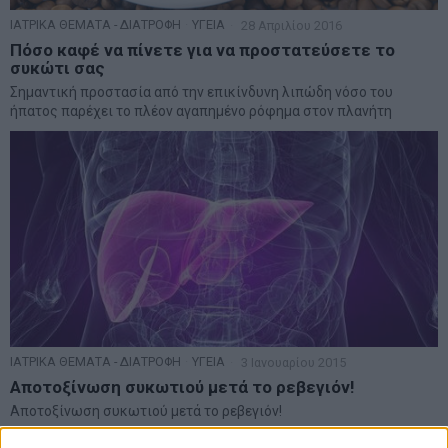
ΙΑΤΡΙΚΑ ΘΕΜΑΤΑ - ΔΙΑΤΡΟΦΗ
·
ΥΓΕΙΑ
28 Απριλίου 2016
Πόσο καφέ να πίνετε για να προστατεύσετε το
συκώτι σας
Σημαντική προστασία από την επικίνδυνη λιπώδη νόσο του
ήπατος παρέχει το πλέον αγαπημένο ρόφημα στον πλανήτη
ΙΑΤΡΙΚΑ ΘΕΜΑΤΑ - ΔΙΑΤΡΟΦΗ
·
ΥΓΕΙΑ
3 Ιανουαρίου 2015
Αποτοξίνωση συκωτιού μετά το ρεβεγιόν!
Αποτοξίνωση συκωτιού μετά το ρεβεγιόν!