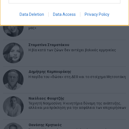
Data Deletion
Data Access
Privacy Policy
Εύη Φραγκάκη
«Αυτό είναι που μένει. Το συναίσθημα που αφήνουμε πίσω
μας»
Σταματίνα Σταματάκου
Η βία κατά των ζώων δεν αντέχει βολικές ερμηνείες
Δημήτρης Καμπουράκης
Η παγίδα του «δώσε» στη ΔΕΘ και το στοίχημα Μητσοτάκη
Νικόλαος Φουρτζής
Τεχνητή Νοημοσύνη: Η κινητήρια δύναμη της ανάπτυξης,
αλλά και μια πρόκληση για την ασφάλεια των επιχειρήσεων
Θανάσης Κρητικός