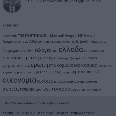
Στις 11/12 το πρώτο ευρωπαϊκό ντέρμπι «αιωνίων»
ΕΤΙΚΕΤΕΣ
marketnews
Αγορες
ΗΠΑ
nikkei
wall
eurobank
Ιταλια
Χρηματιστηριο Αθηνων
αναπτυξη
γερμανια
αεπ
βουλη
αθλητικα
ελλαδα
εκλογες
δντ
εκτ
διαπραγματευση
εμπορευματα
επικαιροτητα
ευρωπαικα
επιχειρησεις
ευρω
ευρωζωνη
ευρωπη
κορωνοιος
κοσμος
ηπα
χρηματιστηρια
κρουσματα
μητσοτακης
νδ
μεταρρυθμισεις
κυριακος μητσοτακης
μετρα
οικονομια
ομολογα
ρωσια
πετρελαιο
πληθωρισμος
συριζα
τσιπρας
τουρκια
τραπεζες
χρεος
χρηματιστηριο
©
2026
- marketnews.gr - All Rights Reserved
ΑΡΧΙΚΗ
ΟΙΚΟΝΟΜΙΑ
ΠΟΛΙΤΙΚΗ
ΑΓΟΡΕΣ
ΕΠΙΚΑΙΡΟΤΗΤΑ