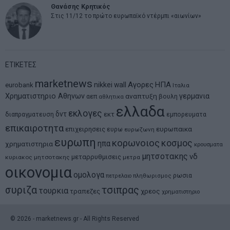
Θανάσης Κρητικός
Στις 11/12 το πρώτο ευρωπαϊκό ντέρμπι «αιωνίων»
ΕΤΙΚΕΤΕΣ
marketnews
Αγορες
ΗΠΑ
nikkei
wall
eurobank
Ιταλια
Χρηματιστηριο Αθηνων
αναπτυξη
γερμανια
αεπ
βουλη
αθλητικα
ελλαδα
εκλογες
δντ
εκτ
διαπραγματευση
εμπορευματα
επικαιροτητα
ευρωπαικα
επιχειρησεις
ευρω
ευρωζωνη
ευρωπη
κορωνοιος
κοσμος
ηπα
χρηματιστηρια
κρουσματα
μητσοτακης
νδ
μεταρρυθμισεις
κυριακος μητσοτακης
μετρα
οικονομια
ομολογα
ρωσια
πετρελαιο
πληθωρισμος
συριζα
τσιπρας
τουρκια
τραπεζες
χρεος
χρηματιστηριο
©
2026
- marketnews.gr - All Rights Reserved