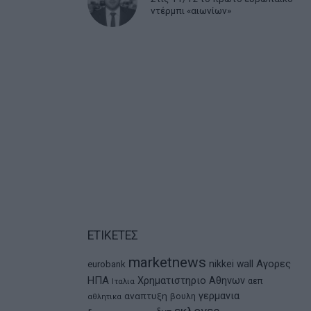
ντέρμπι «αιωνίων»
ΕΤΙΚΕΤΕΣ
marketnews
Αγορες
nikkei
wall
eurobank
ΗΠΑ
Χρηματιστηριο Αθηνων
αεπ
Ιταλια
αναπτυξη
γερμανια
βουλη
αθλητικα