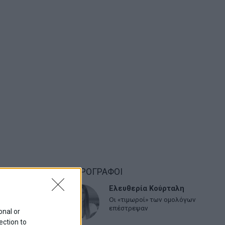
ΑΡΘΡΟΓΡΑΦΟΙ
Ελευθερία Κούρταλη
Οι «τιμωροί» των ομολόγων
επέστρεψαν
onal or
ection to