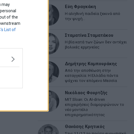
ou may
Εύη Φραγκάκη
 personal
Η αληθινή παιδεία ξεκινά από
out of the
την ψυχή…
f downstream
’s List of
Σταματίνα Σταματάκου
Η βία κατά των ζώων δεν αντέχει
βολικές ερμηνείες
Δημήτρης Καμπουράκης
Από την αποθέωση στην
καταγγελία: Η Ελλάδα πάντα
ψάχνει τον επόμενο Μεσσία
Νικόλαος Φουρτζής
MIT Sloan: Οι AI-driven
επιχειρήσεις διαμορφώνουν το
νέο μοντέλο
επιχειρηματικότητας
Θανάσης Κρητικός
Στις 11/12 το πρώτο ευρωπαϊκό