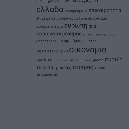
εκλογες
δντ
εκτ
διαπραγματευση
ελλαδα
επικαιροτητα
εμπορευματα
ευρωπαικα
επιχειρησεις
ευρω
ευρωζωνη
ευρωπη
ηπα
χρηματιστηρια
κορωνοιος
κοσμος
κρουσματα
κυριακος
μεταρρυθμισεις
μητσοτακης
μετρα
οικονομια
μητσοτακης
νδ
συριζα
ομολογα
ρωσια
πετρελαιο
πληθωρισμος
τσιπρας
τουρκια
τραπεζες
χρεος
χρηματιστηριο