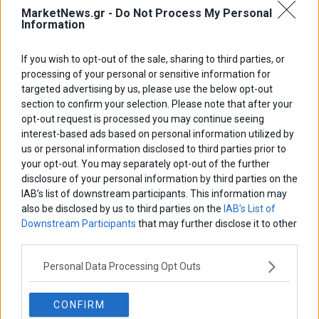
MarketNews.gr -
Do Not Process My Personal
Information
If you wish to opt-out of the sale, sharing to third parties, or
processing of your personal or sensitive information for
targeted advertising by us, please use the below opt-out
Προς αναστολή των πλειστηριασμών την Τετάρτη
section to confirm your selection. Please note that after your
οι συμβολαιογράφοι υπό τον φόβο επεισοδίων
opt-out request is processed you may continue seeing
Σε αναστολή των πλειστηριασμών για αύριο Τετάρτη
interest-based ads based on personal information utilized by
προσανατολίζεται ο Σύνδεσμος των Συμβολαιογράφων
us or personal information disclosed to third parties prior to
προβάλλοντας ως βασική αιτία την επίσκεψη Ερντογάν
your opt-out. You may separately opt-out of the further
5 Δεκεμβρίου 2017
Ελλάδα
·
Επικαιρότητα
disclosure of your personal information by third parties on the
IAB’s list of downstream participants. This information may
also be disclosed by us to third parties on the
IAB’s List of
Downstream Participants
that may further disclose it to other
third parties.
Personal Data Processing Opt Outs
CONFIRM