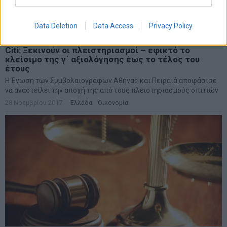
Data Deletion
Data Access
Privacy Policy
Citi: Ξεκινούν οι πλειστηριασμοί – εφικτό το
κλείσιμο της γ΄ αξιολόγησης έως το τέλος του
έτους
H Ένωση των Συμβολαιογράφων Αθήνας και Πειραιά αποφάσισε
να αναστείλει την αποχή της από τους πλειστηριασμούς σπιτιών
28 Νοεμβρίου 2017
Ελλάδα
·
Οικονομία