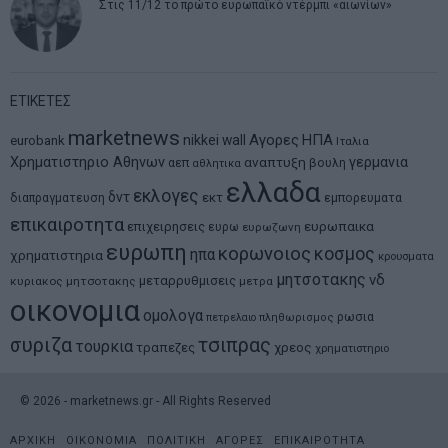
Στις 11/12 το πρώτο ευρωπαϊκό ντέρμπι «αιωνίων»
ΕΤΙΚΕΤΕΣ
marketnews
Αγορες
ΗΠΑ
nikkei
wall
eurobank
Ιταλια
Χρηματιστηριο Αθηνων
αναπτυξη
γερμανια
αεπ
βουλη
αθλητικα
ελλαδα
εκλογες
δντ
εκτ
διαπραγματευση
εμπορευματα
επικαιροτητα
ευρωπαικα
επιχειρησεις
ευρω
ευρωζωνη
ευρωπη
κορωνοιος
κοσμος
ηπα
χρηματιστηρια
κρουσματα
μητσοτακης
νδ
μεταρρυθμισεις
κυριακος μητσοτακης
μετρα
οικονομια
ομολογα
ρωσια
πετρελαιο
πληθωρισμος
συριζα
τσιπρας
τουρκια
τραπεζες
χρεος
χρηματιστηριο
©
2026
- marketnews.gr - All Rights Reserved
ΑΡΧΙΚΗ
ΟΙΚΟΝΟΜΙΑ
ΠΟΛΙΤΙΚΗ
ΑΓΟΡΕΣ
ΕΠΙΚΑΙΡΟΤΗΤΑ