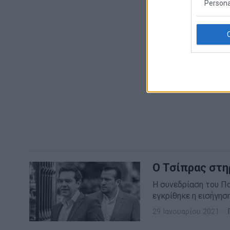
Persona
Ο Τσίπρας στη
Η συνεδρίαση του Πο
εγκρίθηκε η εισήγη
29 Ιανουαρίου 2021