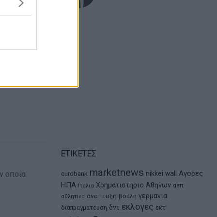
ΕΤΙΚΕΤΕΣ
marketnews
Αγορες
nikkei
wall
ν οποία
eurobank
ΗΠΑ
Χρηματιστηριο Αθηνων
αεπ
Ιταλια
αναπτυξη
γερμανια
βουλη
αθλητικα
εκλογες
δντ
εκτ
διαπραγματευση