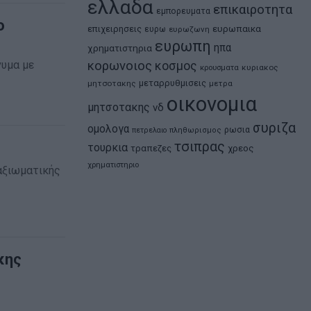
ελλαδα
επικαιροτητα
εμπορευματα
ο
ευρωπαικα
επιχειρησεις
ευρω
ευρωζωνη
ευρωπη
ηπα
χρηματιστηρια
κορωνοιος
νυμα με
κοσμος
κρουσματα
κυριακος
μεταρρυθμισεις
μητσοτακης
μετρα
οικονομια
μητσοτακης
νδ
συριζα
ομολογα
ρωσια
πετρελαιο
πληθωρισμος
τσιπρας
τουρκια
τραπεζες
χρεος
χρηματιστηριο
αξιωματικής
κης