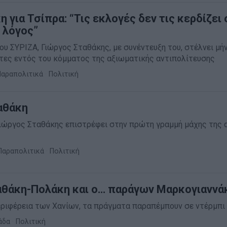
 για Τσίπρα: “Τις εκλογές δεν τις κερδίζει 
 λόγος”
υ ΣΥΡΙΖΑ, Γιώργος Σταθάκης, με συνέντευξη του, στέλνει μή
ες εντός του κόμματος της αξιωματικής αντιπολίτευσης
Παραπολιτικά
·
Πολιτική
αθάκη
ιώργος Σταθάκης επιστρέφει στην πρώτη γραμμή μάχης της 
Παραπολιτικά
·
Πολιτική
αθάκη-Πολάκη και ο… παράγων Μαρκογιαννά
εριφέρεια των Χανίων, τα πράγματα παραπέμπουν σε ντέρμπι
άδα
·
Πολιτική