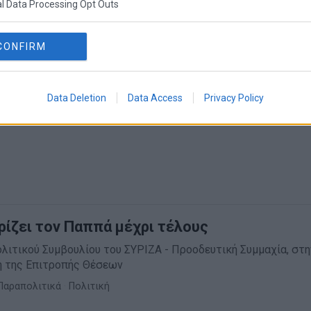
l Data Processing Opt Outs
CONFIRM
Data Deletion
Data Access
Privacy Policy
ρίζει τον Παππά μέχρι τέλους
λιτικού Συμβουλίου του ΣΥΡΙΖΑ - Προοδευτική Συμμαχία, στη
ση της Επιτροπής Θέσεων
Παραπολιτικά
·
Πολιτική