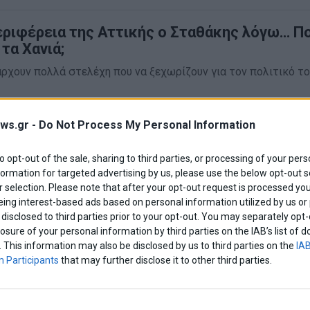
εριφέρεια της Αττικής ο Σταθάκης λόγω… Π
τα Χανιά;
ρχουν πολλά στελέχη που να ξεχωρίζουν για τον πολιτικό το
απολιτικά
·
Πολιτική
ws.gr -
Do Not Process My Personal Information
χωρίζει τη θέση του από την Χριστοδουλοπ
to opt-out of the sale, sharing to third parties, or processing of your pers
άς οι κομματικές προσλήψεις
formation for targeted advertising by us, please use the below opt-out s
 selection. Please note that after your opt-out request is processed y
από τις θέσεις της Τασίας Χριστοδουλοπούλου κράτησε ο πρ
eing interest-based ads based on personal information utilized by us or
ς του ΣΥΡΙΖΑ Γιώργος Σταθάκης
disclosed to third parties prior to your opt-out. You may separately opt-
Ελλάδα
·
Πολιτική
losure of your personal information by third parties on the IAB’s list o
. This information may also be disclosed by us to third parties on the
IAB
 Participants
that may further disclose it to other third parties.