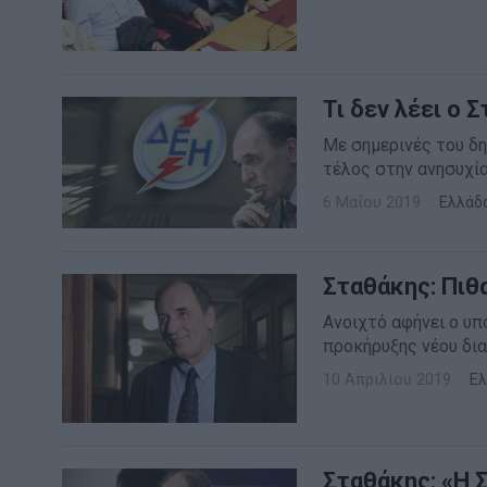
Τι δεν λέει ο 
Με σημερινές του δ
τέλος στην ανησυχί
6 Μαΐου 2019
Ελλάδ
Σταθάκης: Πιθ
Ανοιχτό αφήνει ο υ
προκήρυξης νέου δι
10 Απριλίου 2019
Ελ
Σταθάκης: «Η 