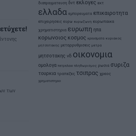
εκλογες
δντ
εκτ
διαπραγματευση
ελλαδα
επικαιροτητα
εμπορευματα
ευρωπαικα
επιχειρησεις
ευρω
ευρωζωνη
πετύχετε!
ευρωπη
ηπα
χρηματιστηρια
κορωνοιος
κοσμος
 έντονης
κρουσματα
κυριακος
μεταρρυθμισεις
μητσοτακης
μετρα
οικονομια
μητσοτακης
νδ
συριζα
ομολογα
ρωσια
πετρελαιο
πληθωρισμος
τσιπρας
τουρκια
τραπεζες
χρεος
χρηματιστηριο
νων των