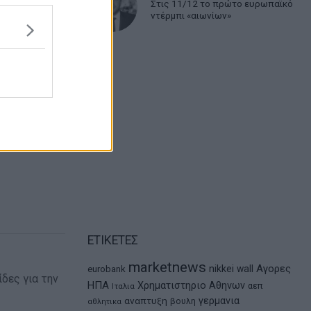
Στις 11/12 το πρώτο ευρωπαϊκό
ντέρμπι «αιωνίων»
ΕΤΙΚΕΤΕΣ
marketnews
Αγορες
nikkei
wall
eurobank
δες για την
ΗΠΑ
Χρηματιστηριο Αθηνων
αεπ
Ιταλια
αναπτυξη
γερμανια
βουλη
αθλητικα