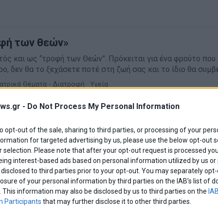
οφή των θεών»
ός και ως “τροφή των Θεών”. Πρόκειται για ένα φρούτο που 
, δεν θα το ξεχάσετε ποτέ στη ζωή σας και το ίδιο θα συμβ
Ιατρικά Θέματα - Διατροφή
·
Υγεία
ws.gr -
Do Not Process My Personal Information
to opt-out of the sale, sharing to third parties, or processing of your pers
ι να ξέρετε για τα κάστανα
formation for targeted advertising by us, please use the below opt-out s
και «αρτόδεντρο». Το αρτόδεντρο είναι δέντρο τροπικό και κ
 selection. Please note that after your opt-out request is processed y
eing interest-based ads based on personal information utilized by us or
disclosed to third parties prior to your opt-out. You may separately opt-
Ιατρικά Θέματα - Διατροφή
·
Υγεία
losure of your personal information by third parties on the IAB’s list o
. This information may also be disclosed by us to third parties on the
IAB
 Participants
that may further disclose it to other third parties.