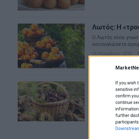
Λωτός: Η «τρ
Ο Λωτός είναι γνωστ
καταναλώσετε άγουρο
16 Νοεμβρίου 2020
MarketNe
If you wish 
Όλα όσα πρέπε
sensitive in
Η καστανιά λέγεται 
confirm your
την Ωκεανία
continue se
information 
10 Δεκεμβρίου 2019
further disc
participants
Downstream