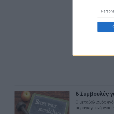
Persona
8 Συμβουλές γ
Ο μεταβολισμός ενός
παραγωγή ενέργειας