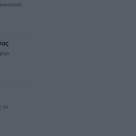
ικανοποιεί
σας
όφιμο
ς το