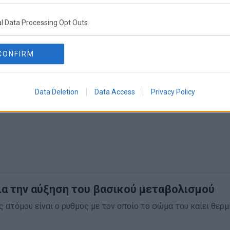
l Data Processing Opt Outs
CONFIRM
Data Deletion
Data Access
Privacy Policy
ια την αύξηση του βασικού μεταβολισμού
 ατόμου είναι ο ρυθμός με τον οποίο το σώμα του καίει θερμί