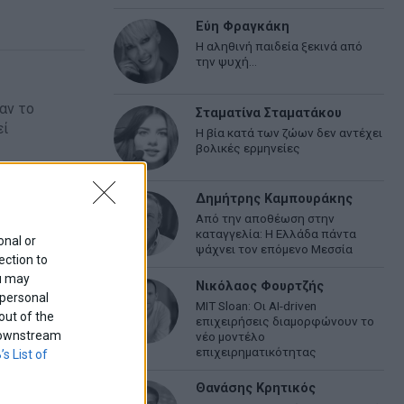
Εύη Φραγκάκη
Η αληθινή παιδεία ξεκινά από
την ψυχή…
αν το
Σταματίνα Σταματάκου
εί
Η βία κατά των ζώων δεν αντέχει
βολικές ερμηνείες
Δημήτρης Καμπουράκης
Από την αποθέωση στην
καταγγελία: Η Ελλάδα πάντα
onal or
ψάχνει τον επόμενο Μεσσία
ection to
ατάγεται από
ou may
Νικόλαος Φουρτζής
 personal
MIT Sloan: Οι AI-driven
out of the
επιχειρήσεις διαμορφώνουν το
f downstream
νέο μοντέλο
επιχειρηματικότητας
’s List of
Θανάσης Κρητικός