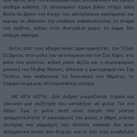
αίσθημα ευθύνης. Οι αστυνομικοί έχουν βάλει στόχο πάση
θυσία να βρουν τον ένοχο του αποτρόπαιου εγκλήματος και
κυρίως να «δέσουν» την υπόθεση ανακαλύπτοντας το πτώμα
του παιδιού, καθώς στην Αυστραλία χωρίς το σώμα, δεν
υπάρχει έγκλημα.
Εκτός από τους εξαιρετικούς πρωταγωνιστές, τον Τζόελ
Έτζερτον, στον ρόλο του αστυνομικού και τον Σον Χάρις, στο
ρόλο του υπόπτου, ειδική μνεία αξίζει και η ατμοσφαιρική
μουσική του Όλιβερ Κόουτς, αλλά και η φωτογραφία του Σαμ
Τσίπλιν, που αναδεικνύει το δυστοπικό του θέματος, το
ζοφερό κλίμα μιας αλλοπρόσαλλης εποχής.
ΜΕ ΛΙΓΑ ΛΟΓΙΑ.. Δύο άνδρες γνωρίζονται τυχαία και
ξεκινούν μια συζήτηση που καταλήγει σε φιλία. Για τον
Χένρι Τιγκ, η φιλία αυτή είναι όνειρο που γίνεται
πραγματικότητα. Ο καινούργιος του φίλος, ο Μαρκ, γίνεται
σωτήρας και σύμμαχός του. Ωστόσο, κανένας δεν είναι
πραγματικά αυτός που δείχνει, και οι δυο τους κουβαλάνε