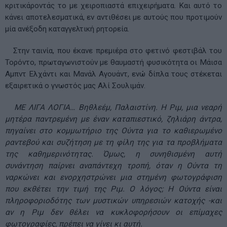
κριτικάροντάς το με χειροπιαστά επιχειρήματα. Και αυτό το
κάνει αποτελεσματικά, εν αντιθέσει με αυτούς που προτιμούν
μία ανέξοδη καταγγελτική ρητορεία.
Στην ταινία, που έκανε πρεμιέρα στο φετινό φεστιβάλ του
Τορόντο, πρωταγωνιστούν με θαυμαστή φυσικότητα οι Μάισα
Αμπντ Ελχάντι και Μανάλ Αγουάντ, ενώ δίπλα τους στέκεται
εξαιρετικά ο γνωστός μας Αλί Σουλιμάν.
ΜΕ ΛΙΓΑ ΛΟΓΙΑ… Βηθλεέμ, Παλαιστίνη. Η Ριμ, μια νεαρή
μητέρα παντρεμένη με έναν καταπιεστικό, ζηλιάρη άντρα,
πηγαίνει στο κομμωτήριο της Ούντα για το καθιερωμένο
ραντεβού και συζήτηση με τη φίλη της για τα προβλήματα
της καθημερινότητας. Όμως, η συνηθισμένη αυτή
συνάντηση παίρνει αναπάντεχη τροπή, όταν η Ούντα τη
ναρκώνει και ενορχηστρώνει μια στημένη φωτογράφιση
που εκθέτει την τιμή της Ριμ. Ο λόγος; Η Ούντα είναι
πληροφοριοδότης των μυστικών υπηρεσιών κατοχής -και
αν η Ριμ δεν θέλει να κυκλοφορήσουν οι επίμαχες
φωτογραφίες, πρέπει να γίνει κι αυτή.