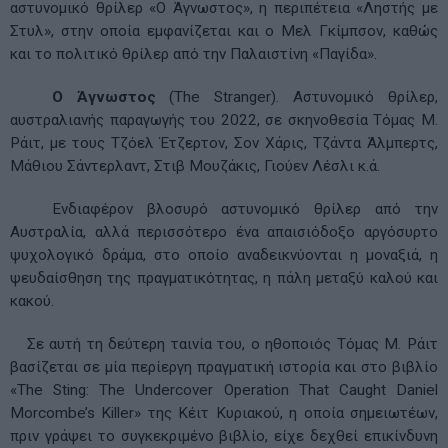
αστυνομικό θρίλερ «Ο Άγνωστος», η περιπέτεια «Ληστής με
Στυλ», στην οποία εμφανίζεται και ο Μελ Γκίμπσον, καθώς
και το πολιτικό θρίλερ από την Παλαιστίνη «Παγίδα».
Ο Άγνωστος
(The Stranger). Αστυνομικό θρίλερ,
αυστραλιανής παραγωγής του 2022, σε σκηνοθεσία Τόμας Μ.
Ράιτ, με τους Τζόελ Έτζερτον, Σον Χάρις, Τζάντα Άλμπερτς,
Μάθιου Σάντερλαντ, Στιβ Μουζάκις, Γιούεν Λέσλι κ.ά.
Ενδιαφέρον βλοσυρό αστυνομικό θρίλερ από την
Αυστραλία, αλλά περισσότερο ένα απαισιόδοξο αργόσυρτο
ψυχολογικό δράμα, στο οποίο αναδεικνύονται η μοναξιά, η
ψευδαίσθηση της πραγματικότητας, η πάλη μεταξύ καλού και
κακού.
Σε αυτή τη δεύτερη ταινία του, ο ηθοποιός Τόμας Μ. Ράιτ
βασίζεται σε μία περίεργη πραγματική ιστορία και στο βιβλίο
«The Sting: The Undercover Operation That Caught Daniel
Morcombe’s Killer» της Κέιτ Κυριακού, η οποία σημειωτέων,
πριν γράψει το συγκεκριμένο βιβλίο, είχε δεχθεί επικίνδυνη