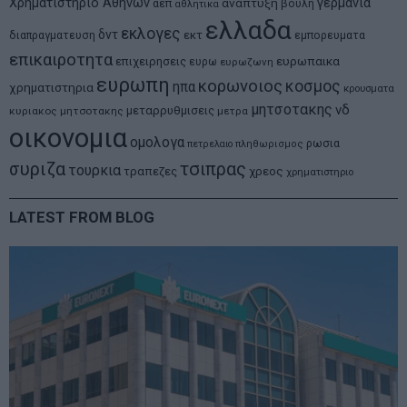
Χρηματιστηριο Αθηνων
αναπτυξη
γερμανια
αεπ
βουλη
αθλητικα
ελλαδα
εκλογες
δντ
εκτ
διαπραγματευση
εμπορευματα
επικαιροτητα
ευρωπαικα
επιχειρησεις
ευρω
ευρωζωνη
ευρωπη
κορωνοιος
κοσμος
ηπα
χρηματιστηρια
κρουσματα
μητσοτακης
νδ
μεταρρυθμισεις
κυριακος μητσοτακης
μετρα
οικονομια
ομολογα
ρωσια
πετρελαιο
πληθωρισμος
συριζα
τσιπρας
τουρκια
τραπεζες
χρεος
χρηματιστηριο
LATEST FROM BLOG