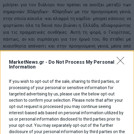
μιλήσει για τον διάλογο που πρέπει να ανοίξει μεταξύ των
σημερινών 30άρηδων- 40άρηδων με την προηγούμενη γενιά,
στην οποία εύκολα -και ελαφρά τη καρδία- μπορεί κάποιος να
φορτώσει όλα τα δεινά που βιώνει η Ελλάδα, αδιαφορώντας
για τις πραγματικές συνθήκες. Αυτή τη φορά, ο Γκορίτσας,
πάντως, αν και συμπάσχει για τον ήρωά του, θα σταθεί με
ευαισθησία απέναντι και στην προηγούμενη γενιά, μέσα από
τον χαρακτήρα του πατέρα τού ήρωα.
MarketNews.gr -
Do Not Process My Personal
Από κει και πέρα, η ταινία βλέπεται ευχάριστα, ρέει με
Information
ενδιαφέρον, οι σκηνές από το 24ωρο ενός νέου εργαζόμενου
είναι αληθοφανείς, τα χιουμοριστικά στοιχεία δένουν με τα
If you wish to opt-out of the sale, sharing to third parties, or
καθημερινά δράματα, ενώ ο πρωταγωνιστής Προμηθέας
processing of your personal or sensitive information for
Αλειφερόπουλος και ο Στέλιος Μάινας, στον ρόλο του
targeted advertising by us, please use the below opt-out
πατέρα, αποδίδουν με επάρκεια τους χαρακτήρες τους και την
section to confirm your selection. Please note that after your
opt-out request is processed you may continue seeing
επιβεβλημένη τρυφερότητα που απαιτεί η σχέση τους.
interest-based ads based on personal information utilized by
us or personal information disclosed to third parties prior to
ΜΕ ΛΙΓΑ ΛΟΓΙΑ… Την ημέρα όπου το κέντρο της Αθήνας ζει
your opt-out. You may separately opt-out of the further
άλλη μια συνηθισμένη αναστάτωση, ο νεαρός δικηγόρος
disclosure of your personal information by third parties on the
Αντώνης Σπετσιώτης γιορτάζει τα γενέθλιά του. Μόνο που