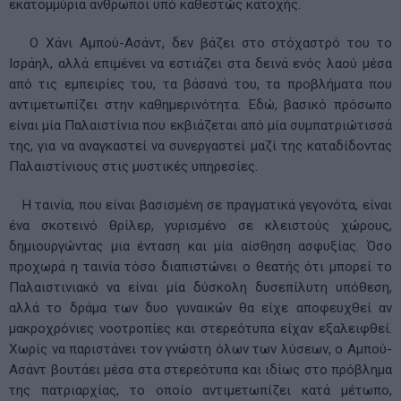
εκατομμύρια άνθρωποι υπό καθεστώς κατοχής.
Ο Χάνι Αμπού-Ασάντ, δεν βάζει στο στόχαστρό του το
Ισράηλ, αλλά επιμένει να εστιάζει στα δεινά ενός λαού μέσα
από τις εμπειρίες του, τα βάσανά του, τα προβλήματα που
αντιμετωπίζει στην καθημερινότητα. Εδώ, βασικό πρόσωπο
είναι μία Παλαιστίνια που εκβιάζεται από μία συμπατριώτισσά
της, για να αναγκαστεί να συνεργαστεί μαζί της καταδίδοντας
Παλαιστίνιους στις μυστικές υπηρεσίες.
Η ταινία, που είναι βασισμένη σε πραγματικά γεγονότα, είναι
ένα σκοτεινό θρίλερ, γυρισμένο σε κλειστούς χώρους,
δημιουργώντας μια ένταση και μία αίσθηση ασφυξίας. Όσο
προχωρά η ταινία τόσο διαπιστώνει ο θεατής ότι μπορεί το
Παλαιστινιακό να είναι μία δύσκολη δυσεπίλυτη υπόθεση,
αλλά το δράμα των δυο γυναικών θα είχε αποφευχθεί αν
μακροχρόνιες νοοτροπίες και στερεότυπα είχαν εξαλειφθεί.
Χωρίς να παριστάνει τον γνώστη όλων των λύσεων, ο Αμπού-
Ασάντ βουτάει μέσα στα στερεότυπα και ιδίως στο πρόβλημα
της πατριαρχίας, το οποίο αντιμετωπίζει κατά μέτωπο,