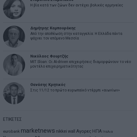
Η βία κατά των ζώων δεν αντέχει βολικές ερμηνείες
Δημήτρης Καμπουράκης
Από την αποθέωση στην καταγγελία: Η Ελλάδα πάντα
ψάχνει τον επόμενο Μεσσία
Νικόλαος Φουρτζής
MIT Sloan: Οι AI-driven επιχειρήσεις διαμορφώνουν το νέο
μοντέλο επιχειρηματικότητας
Θανάσης Κρητικός
Στις 11/12 το πρώτο ευρωπαϊκό ντέρμπι «αιωνίων»
ΕΤΙΚΕΤΕΣ
marketnews
Αγορες
ΗΠΑ
nikkei
wall
eurobank
Ιταλια