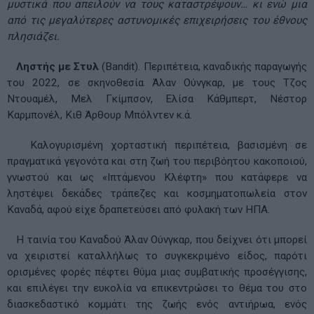
μυστικά που απειλούν να τους καταστρέψουν… κι ενώ μια
από τις μεγαλύτερες αστυνομικές επιχειρήσεις του έθνους
πλησιάζει.
Ληστής με Στυλ
(Bandit). Περιπέτεια, καναδικής παραγωγής
του 2022, σε σκηνοθεσία Άλαν Ούνγκαρ, με τους Τζος
Ντουαμέλ, Μελ Γκίμπσον, Ελίσα Κάθμπερτ, Νέστορ
Καρμπονέλ, Κιθ Άρθουρ Μπόλντεν κ.ά.
Καλογυρισμένη χορταστική περιπέτεια, βασισμένη σε
πραγματικά γεγονότα και στη ζωή του περιβόητου κακοποιού,
γνωστού και ως «Ιπτάμενου Κλέφτη» που κατάφερε να
ληστέψει δεκάδες τράπεζες και κοσμηματοπωλεία στον
Καναδά, αφού είχε δραπετεύσει από φυλακή των ΗΠΑ.
Η ταινία του Καναδού Άλαν Ούνγκαρ, που δείχνει ότι μπορεί
να χειριστεί καταλλήλως το συγκεκριμένο είδος, παρότι
ορισμένες φορές πέφτει θύμα μιας συμβατικής προσέγγισης,
και επιλέγει την ευκολία να επικεντρώσει το θέμα του στο
διασκεδαστικό κομμάτι της ζωής ενός αντιήρωα, ενός