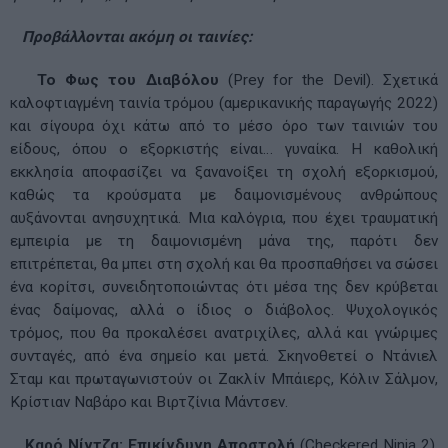
Προβάλλονται ακόμη οι ταινίες:
Το Φως του Διαβόλου
(Prey for the Devil). Σχετικά
καλοφτιαγμένη ταινία τρόμου (αμερικανικής παραγωγής 2022)
και σίγουρα όχι κάτω από το μέσο όρο των ταινιών του
είδους, όπου ο εξορκιστής είναι… γυναίκα. Η καθολική
εκκλησία αποφασίζει να ξανανοίξει τη σχολή εξορκισμού,
καθώς τα κρούσματα με δαιμονισμένους ανθρώπους
αυξάνονται ανησυχητικά. Μια καλόγρια, που έχει τραυματική
εμπειρία με τη δαιμονισμένη μάνα της, παρότι δεν
επιτρέπεται, θα μπει στη σχολή και θα προσπαθήσει να σώσει
ένα κορίτσι, συνειδητοποιώντας ότι μέσα της δεν κρύβεται
ένας δαίμονας, αλλά ο ίδιος ο διάβολος. Ψυχολογικός
τρόμος, που θα προκαλέσει ανατριχίλες, αλλά και γνώριμες
συνταγές, από ένα σημείο και μετά. Σκηνοθετεί ο Ντάνιελ
Σταμ και πρωταγωνιστούν οι Ζακλίν Μπάιερς, Κόλιν Σάλμον,
Κρίστιαν Ναβάρο και Βιρτζίνια Μάντσεν.
Καρό Νίντζα: Επικίνδυνη Αποστολή
(Checkered Ninja 2).