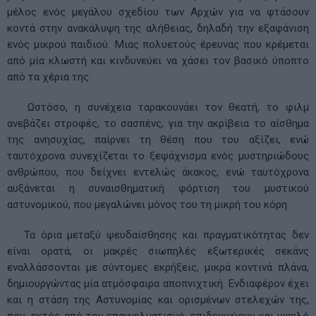
μέλος ενός μεγάλου σχεδίου των Αρχών για να φτάσουν
κοντά στην ανακάλυψη της αλήθειας, δηλαδή την εξαφάνιση
ενός μικρού παιδιού. Μιας πολυετούς έρευνας που κρέμεται
από μία κλωστή και κινδυνεύει να χάσει τον βασικό ύποπτο
από τα χέρια της.
Ωστόσο, η συνέχεια ταρακουνάει τον θεατή, το φιλμ
ανεβάζει στροφές, το σασπένς, για την ακρίβεια το αίσθημα
της ανησυχίας, παίρνει τη θέση που του αξίζει, ενώ
ταυτόχρονα συνεχίζεται το ξεψάχνισμα ενός μυστηριώδους
ανθρώπου, που δείχνει εντελώς άκακος, ενώ ταυτόχρονα
αυξάνεται η συναισθηματική φόρτιση του μυστικού
αστυνομικού, που μεγαλώνει μόνος του τη μικρή του κόρη.
Τα όρια μεταξύ ψευδαίσθησης και πραγματικότητας δεν
είναι ορατά, οι μακρές σιωπηλές εξωτερικές σεκάνς
εναλλάσσονται με σύντομες εκρήξεις, μικρά κοντινά πλάνα,
δημιουργώντας μία ατμόσφαιρα αποπνιχτική. Ενδιαφέρον έχει
και η στάση της Αστυνομίας και ορισμένων στελεχών της,
που, εκτός από τον επαγγελματισμό, επιδεικνύουν και υψηλό