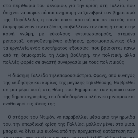
στα περιθώρια του σεναρίου, για την κρίση στη Γαλλία, που
δείχνει να ασφυκτιά και ανήμπορη να ξαναβρεί τον βηματισμό
της. Παράλληλα, η ταινία ασκεί κριτική και σε αυτούς που
διαμορφώνουν την ατζέντα, επιβάλλουν την άποψή τους στην
κοινή γνώμη, με εύκολους εντυπωσιασμούς, στημένα
ρεπορτάζ, σκηνοθετημένες ειδήσεις, χρησιμοποιώντας όλα
τα εργαλεία ενός συστήματος εξουσίας, που βρίσκεται πάνω
από τη δημοκρατία, τη λαϊκή βούληση, την πολιτική, αλλά
πολλές φορές σε αγαστή συνεργασία με τους πολιτικούς
Η διάσημη Γαλλίδα τηλεπαρουσιάστρια, Φρανς, από κυνηγός
της «είδησης» και κυρίως της μεγάλης τηλεθέασης, θα βρεθεί
σε μια μέρα αυτή στη θέση του θηράματος των αρπακτικών
της δημοσιογραφίας, του διαδεδομένου πλέον κιτρινισμού και
αναθεωρεί τις ιδέες της.
Ο στόχος του Ντιμόν, να παραβάλλει μέσα από την ηρωίδα
του, την υπαρξιακή κρίση της Γαλλίας, μάλλον μένει στα μισά,
μπορεί να δίνει μια εικόνα από την πραγματική κατάσταση που