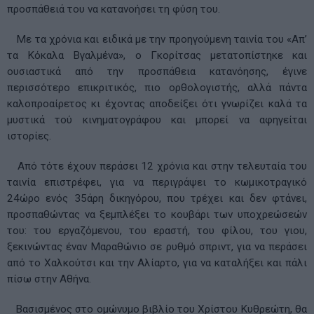
προσπάθειά του να κατανοήσει τη φύση του.
Με τα χρόνια και ειδικά με την προηγούμενη ταινία του «Απ’
τα Κόκαλα Βγαλμένα», ο Γκορίτσας μετατοπίστηκε και
ουσιαστικά από την προσπάθεια κατανόησης, έγινε
περισσότερο επικριτικός, πιο ορθολογιστής, αλλά πάντα
καλοπροαίρετος κι έχοντας αποδείξει ότι γνωρίζει καλά τα
μυστικά τού κινηματογράφου και μπορεί να αφηγείται
ιστορίες.
Από τότε έχουν περάσει 12 χρόνια και στην τελευταία του
ταινία επιστρέφει, για να περιγράψει το κωμικοτραγικό
24ώρο ενός 35άρη δικηγόρου, που τρέχει και δεν φτάνει,
προσπαθώντας να ξεμπλέξει το κουβάρι των υποχρεώσεών
του: του εργαζόμενου, του εραστή, του φίλου, του γιου,
ξεκινώντας έναν Μαραθώνιο σε ρυθμό σπριντ, για να περάσει
από το Χαλκούτσι και την Αλίαρτο, για να καταλήξει και πάλι
πίσω στην Αθήνα.
Βασισμένος στο ομώνυμο βιβλίο του Χρίστου Κυθρεώτη, θα