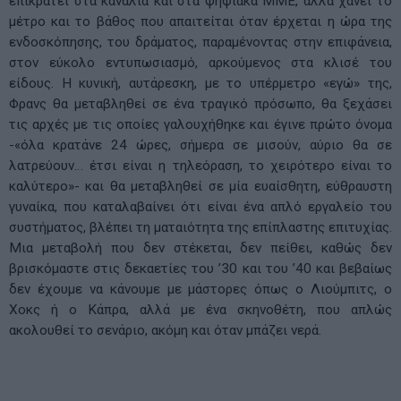
επικρατεί στα κανάλια και στα ψηφιακά ΜΜΕ, αλλά χάνει το
μέτρο και το βάθος που απαιτείται όταν έρχεται η ώρα της
ενδοσκόπησης, του δράματος, παραμένοντας στην επιφάνεια,
στον εύκολο εντυπωσιασμό, αρκούμενος στα κλισέ του
είδους. Η κυνική, αυτάρεσκη, με το υπέρμετρο «εγώ» της,
Φρανς θα μεταβληθεί σε ένα τραγικό πρόσωπο, θα ξεχάσει
τις αρχές με τις οποίες γαλουχήθηκε και έγινε πρώτο όνομα
-«όλα κρατάνε 24 ώρες, σήμερα σε μισούν, αύριο θα σε
λατρεύουν… έτσι είναι η τηλεόραση, το χειρότερο είναι το
καλύτερο»- και θα μεταβληθεί σε μία ευαίσθητη, εύθραυστη
γυναίκα, που καταλαβαίνει ότι είναι ένα απλό εργαλείο του
συστήματος, βλέπει τη ματαιότητα της επίπλαστης επιτυχίας.
Μια μεταβολή που δεν στέκεται, δεν πείθει, καθώς δεν
βρισκόμαστε στις δεκαετίες του ’30 και του ’40 και βεβαίως
δεν έχουμε να κάνουμε με μάστορες όπως ο Λιούμπιτς, ο
Χοκς ή ο Κάπρα, αλλά με ένα σκηνοθέτη, που απλώς
ακολουθεί το σενάριο, ακόμη και όταν μπάζει νερά.