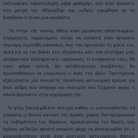
σεξουαλική παρενόχληση, μέρα μεσημέρι, από έναν άγνωστο
στο μετρό της Αδελαΐδας και ουδείς σηκώθηκε να τη
βοηθήσει ή να πει μια κουβέντα…
Το στόρι τής ταινίας θέλει έναν μεσόκοπο αποστεωμένο,
λιγομίλητο, παραιτημένο άντρα να συναντά έναν άγνωστο
νεώτερο συμπαθή κακοποιό, που του προτείνει τη φιλία του,
αλλά και να τον βάλει στη «δουλειά», κάτι σαν κλητήρες μιας
αινιγματικής εγκληματικής οργάνωσης. Η συνεργασία τους, θα
τους φέρει κοντά, θα ανταλλάσσουν κουβέντες, θα
προσπαθήσουν να γνωρίσουν ο ένας τον άλλο. Ταυτόχρονα,
εξελίσσεται μια πολυετής πανεθνική αστυνομική έρευνα για
έναν άνδρα που απήγαγε και σκότωσε ένα 12χρονο αγόρι, η
οποία βρίσκεται στην κορύφωσή της.
Το φιλμ ξεκινά μάλλον άστοχα, καθώς οι μισοκουβέντες, τα
χάσματα, οι θολές εικόνες της αχανής χώρας, δεν προμηνύουν
τη σοβαρότητα του θέματος, προκαλώντας τον θεατή, που
πρέπει να δείξει αρκετή υπομονή μέχρι να αποκαλυφθεί ότι ο
μικροκακοποιός είναι ένας μυστικός αστυνομικός, βασικό