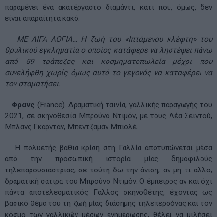
παραμένει ένα ακατέργαστο διαμάντι, κάτι που, όμως, δεν
είναι απαραίτητα κακό.
ΜΕ ΛΙΓΑ ΛΟΓΙΑ… H ζωή του «Ιπτάμενου κλέφτη» του
θρυλικού εγκληματία ο οποίος κατάφερε να ληστέψει πάνω
από 59 τράπεζες και κοσμηματοπωλεία μέχρι που
συνελήφθη χωρίς όμως αυτό το γεγονός να καταφέρει να
τον σταματήσει.
Φρανς
(France). Δραματική ταινία, γαλλικής παραγωγής του
2021, σε σκηνοθεσία Μπρούνο Ντιμόν, με τους Λέα Σεϊντού,
Μπλανς Γκαρντάν, Μπεντζαμάν Μπιολέ.
Η πολυετής βαθιά κρίση στη Γαλλία αποτυπώνεται μέσα
από την προσωπική ιστορία μίας δημοφιλούς
τηλεπαρουσιάστριας, σε τούτη δω την άνιση, αν μη τι άλλο,
δραματική σάτιρα του Μπρούνο Ντιμόν. Ο έμπειρος αν και όχι
πάντα αποτελεσματικός Γάλλος σκηνοθέτης, έχοντας ως
βασικό θέμα του τη ζωή μίας διάσημης τηλεπερσόνας και τον
κόσμο των γαλλικών μέσων ενημέρωσης, θέλει να μιλήσει