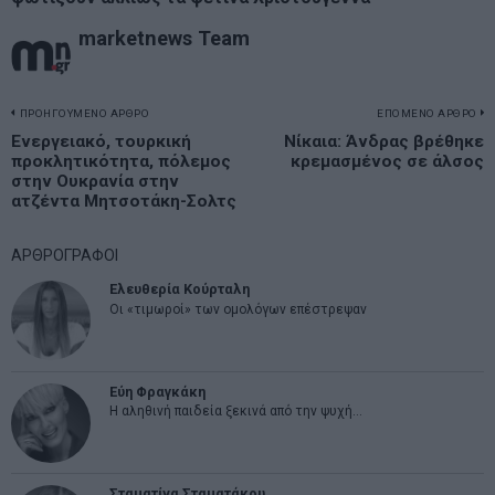
marketnews Team
Πλοήγηση
ΠΡΟΗΓΟΥΜΕΝΟ ΑΡΘΡΟ
ΕΠΟΜΕΝΟ ΑΡΘΡΟ
Previous
Ενεργειακό, τουρκική
Νίκαια: Άνδρας βρέθηκε
N
άρθρων
προκλητικότητα, πόλεμος
κρεμασμένος σε άλσος
post:
p
στην Ουκρανία στην
ατζέντα Μητσοτάκη-Σολτς
ΑΡΘΡΟΓΡΑΦΟΙ
Ελευθερία Κούρταλη
Οι «τιμωροί» των ομολόγων επέστρεψαν
Εύη Φραγκάκη
Η αληθινή παιδεία ξεκινά από την ψυχή…
Σταματίνα Σταματάκου