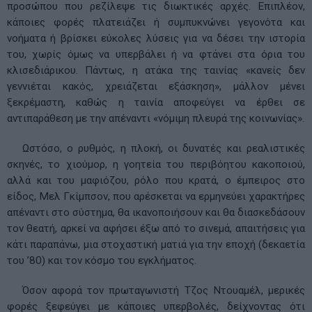
προσώπου που ρεζίλεψε τις διωκτικές αρχές. Επιπλέον,
κάποιες φορές πλατειάζει ή συμπυκνώνει γεγονότα και
νοήματα ή βρίσκει εύκολες λύσεις για να δέσει την ιστορία
του, χωρίς όμως να υπερβάλει ή να φτάνει στα όρια του
κλισεδιάρικου. Πάντως, η ατάκα της ταινίας «κανείς δεν
γεννιέται κακός, χρειάζεται εξάσκηση», μάλλον μένει
ξεκρέμαστη, καθώς η ταινία αποφεύγει να έρθει σε
αντιπαράθεση με την απέναντι «νόμιμη πλευρά της κοινωνίας».
Ωστόσο, ο ρυθμός, η πλοκή, οι δυνατές και ρεαλιστικές
σκηνές, το χιούμορ, η γοητεία του περιβόητου κακοποιού,
αλλά και του μαφιόζου, ρόλο που κρατά, ο έμπειρος στο
είδος, Μελ Γκίμπσον, που αρέσκεται να ερμηνεύει χαρακτήρες
απέναντι στο σύστημα, θα ικανοποιήσουν και θα διασκεδάσουν
τον θεατή, αρκεί να αφήσει έξω από το σινεμά, απαιτήσεις για
κάτι παραπάνω, μια στοχαστική ματιά για την εποχή (δεκαετία
του ’80) και τον κόσμο του εγκλήματος.
Όσον αφορά τον πρωταγωνιστή Τζος Ντουαμέλ, μερικές
φορές ξεφεύγει με κάποιες υπερβολές, δείχνοντας ότι