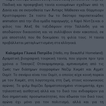
Παιδική και προεφηβική ταινία κινουμένων σχεδίων από τη
Δανία και σε σκηνοθεσία των Άντερς Μάθεσεν και Θόρμπιορν
Κριστόφερσεν. Σε τούτο δω το δεύτερο περιπετειώδες
animation από την ίδια ομάδα παραγωγής, ο Καρό Νίντζα και ο
φίλος του Άλεξ θα ταξιδέψουν στην Ταϊλάνδη για να
αποδώσουν δικαιοσύνη και να συλλάβουν έναν κακοποιό, σε
μία αποστολή που θα δοκιμάσει τη φιλία τους. Η ταινία
προβάλλεται μεταγλωττισμένη στα ελληνικά.
Καλημέρα Γλυκιά Πατρίδα
(Hello, my Beautiful Homeland).
Δραματική βιογραφική τουρκική ταινία, που γύρισε πριν τρία
χρόνια ο Τσενγκίζ Οτσκαραμπεγκίρ, εμπνευσμένη από τις
ζωές των διάσημων συγγραφέων Ναζίμ Χικμέτ και Αχμέτ
Ουμίτ. Το σενάριο είναι του Ουμίτ, ο οποίος είχε κοινή πορεία
με τον Χικμέτ, στη λογοτεχνία, στη ζωή, στους κοινωνικούς
αγώνες. Το φιλμ θυμίζει δραματοποιημένο ντοκιμαντέρ, έχει
τηλεοπτική αισθητική αλλά και το δικό του ενδιαφέρον για
δυο σημαντικές προσωπικότητες, που έδωσαν τον δικό τους
αγώνα όχι μόνο για τον πολιτισμό, αλλά και για τη