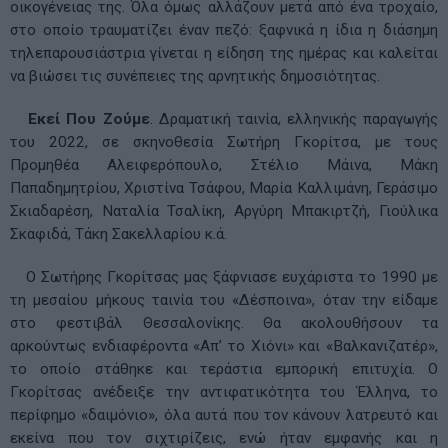
οικογένειας της. Όλα όμως αλλάζουν μετά από ένα τροχαίο,
στο οποίο τραυματίζει έναν πεζό: ξαφνικά η ίδια η διάσημη
τηλεπαρουσιάστρια γίνεται η είδηση της ημέρας και καλείται
να βιώσει τις συνέπειες της αρνητικής δημοσιότητας.
Εκεί Που Ζούμε
. Δραματική ταινία, ελληνικής παραγωγής
του 2022, σε σκηνοθεσία Σωτήρη Γκορίτσα, με τους
Προμηθέα Αλειφερόπουλο, Στέλιο Μάινα, Μάκη
Παπαδημητρίου, Χριστίνα Τσάφου, Μαρία Καλλιμάνη, Γεράσιμο
Σκιαδαρέση, Ναταλία Τσαλίκη, Αργύρη Μπακιρτζή, Γιούλικα
Σκαφιδά, Τάκη Σακελλαρίου κ.ά.
Ο Σωτήρης Γκορίτσας μας ξάφνιασε ευχάριστα το 1990 με
τη μεσαίου μήκους ταινία του «Δέσποινα», όταν την είδαμε
στο φεστιβάλ Θεσσαλονίκης. Θα ακολουθήσουν τα
αρκούντως ενδιαφέροντα «Απ’ το Χιόνι» και «Βαλκανιζατέρ»,
το οποίο στάθηκε και τεράστια εμπορική επιτυχία. Ο
Γκορίτσας ανέδειξε την αντιφατικότητα του Έλληνα, το
περίφημο «δαιμόνιο», όλα αυτά που τον κάνουν λατρευτό και
εκείνα που τον σιχτιρίζεις, ενώ ήταν εμφανής και η