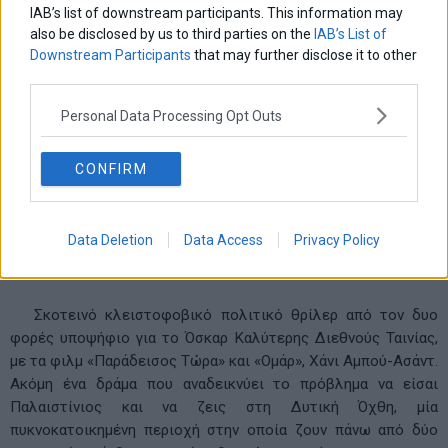
IAB’s list of downstream participants. This information may
το εικοσιτετράωρο των γενεθλίων του θα εξελιχθεί
also be disclosed by us to third parties on the
IAB’s List of
εντελώς απρόσμενα -προσγειώνοντάς τον από τα
Downstream Participants
that may further disclose it to other
δικαστήρια της Ευελπίδων σε λαμπερές καντίνες και
third parties.
σκοτεινά πάρκινγκ της Εθνικής οδού, από το τακτοποιημένο
εργένικο σπίτι του στο Λυκαβηττό σε αγροικίες στο
Personal Data Processing Opt Outs
Χαλκούτσι και πολυτελείς βίλες στην Αλίαρτο- και θα
τελειώσει απρόβλεπτα ξημερώματα στην Αθήνα.
CONFIRM
Παγίδα
(Huda’s Salon). Πολιτικό θρίλερ, παλαιστινιακής,
αιγυπτιακής και ολλανδικής παραγωγής του 2021, σε
Data Deletion
Data Access
Privacy Policy
σκηνοθεσία Χάνι Αμπού-Ασάντ, με τους Αλί Σουλιμάν, Μάισα
Αμπντ Ελχάντι, Μανάλ Αγουάντ, Τζαλάλ Μασαργουά κ.ά.
Σκοτεινό κλειστοφοβικό πολιτικό θρίλερ από τον δυο
φορές υποψήφιο για το Όσκαρ Καλύτερης Διεθνούς Ταινίας,
με τα φιλμ «Παράδεισος Τώρα» και «Ομάρ», Χάνι Αμπού-Ασάντ.
Ακόμη ένα δράμα που αναδεικνύει το πρόβλημα να είσαι
Παλαιστίνιος και να ζεις στη Δυτική Όχθη, μία
πυκνοκατοικημένη περιοχή στην οποία ζουν πάνω από δύο