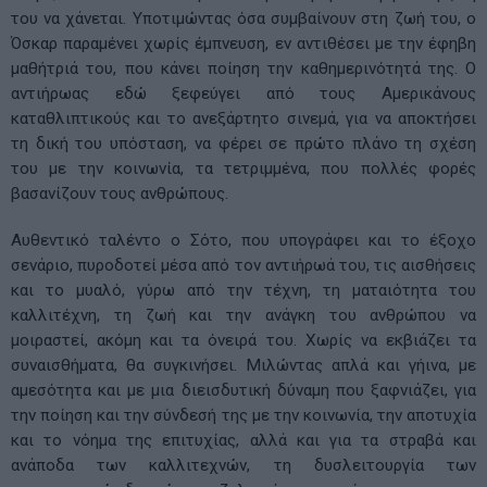
του να χάνεται. Υποτιμώντας όσα συμβαίνουν στη ζωή του, ο
Όσκαρ παραμένει χωρίς έμπνευση, εν αντιθέσει με την έφηβη
μαθήτριά του, που κάνει ποίηση την καθημερινότητά της. Ο
αντιήρωας εδώ ξεφεύγει από τους Αμερικάνους
καταθλιπτικούς και το ανεξάρτητο σινεμά, για να αποκτήσει
τη δική του υπόσταση, να φέρει σε πρώτο πλάνο τη σχέση
του με την κοινωνία, τα τετριμμένα, που πολλές φορές
βασανίζουν τους ανθρώπους.
Αυθεντικό ταλέντο ο Σότο, που υπογράφει και το έξοχο
σενάριο, πυροδοτεί μέσα από τον αντιήρωά του, τις αισθήσεις
και το μυαλό, γύρω από την τέχνη, τη ματαιότητα του
καλλιτέχνη, τη ζωή και την ανάγκη του ανθρώπου να
μοιραστεί, ακόμη και τα όνειρά του. Χωρίς να εκβιάζει τα
συναισθήματα, θα συγκινήσει. Μιλώντας απλά και γήινα, με
αμεσότητα και με μια διεισδυτική δύναμη που ξαφνιάζει, για
την ποίηση και την σύνδεσή της με την κοινωνία, την αποτυχία
και το νόημα της επιτυχίας, αλλά και για τα στραβά και
ανάποδα των καλλιτεχνών, τη δυσλειτουργία των