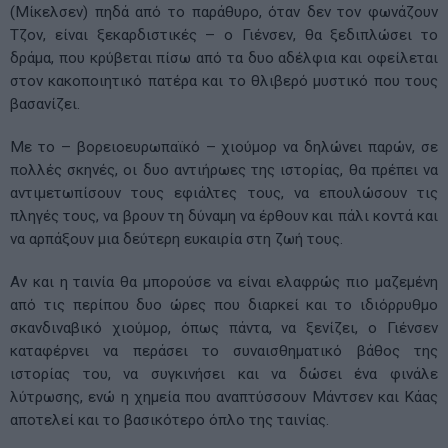
(Μίκελσεν) πηδά από το παράθυρο, όταν δεν τον φωνάζουν
Τζον, είναι ξεκαρδιστικές – ο Γιένσεν, θα ξεδιπλώσει το
δράμα, που κρύβεται πίσω από τα δυο αδέλφια και οφείλεται
στον κακοποιητικό πατέρα και το θλιβερό μυστικό που τους
βασανίζει.
Με το – βορειοευρωπαϊκό – χιούμορ να δηλώνει παρών, σε
πολλές σκηνές, οι δυο αντιήρωες της ιστορίας, θα πρέπει να
αντιμετωπίσουν τους εφιάλτες τους, να επουλώσουν τις
πληγές τους, να βρουν τη δύναμη να έρθουν και πάλι κοντά και
να αρπάξουν μια δεύτερη ευκαιρία στη ζωή τους.
Αν και η ταινία θα μπορούσε να είναι ελαφρώς πιο μαζεμένη
από τις περίπου δυο ώρες που διαρκεί και το ιδιόρρυθμο
σκανδιναβικό χιούμορ, όπως πάντα, να ξενίζει, ο Γιένσεν
καταφέρνει να περάσει το συναισθηματικό βάθος της
ιστορίας του, να συγκινήσει και να δώσει ένα φινάλε
λύτρωσης, ενώ η χημεία που αναπτύσσουν Μάντσεν και Κάας
αποτελεί και το βασικότερο όπλο της ταινίας.