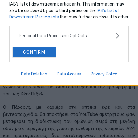
IAB’s list of downstream participants. This information may
(«Backrooms») Ταινία τρόμου, αμερικάνικης παραγωγής του
also be disclosed by us to third parties on the
IAB’s List of
2026, σε σκηνοθεσία Κέιν Πάρσονς, με τους Τσιούετελ
Downstream Participants
that may further disclose it to other
third parties.
Ετζιόφορ, Ρενάτε Ράινσβε, Μαρκ Ντυπλάς, Λουκίτα
Μάξγουελ κα.
Personal Data Processing Opt Outs
Ένας εικοσάρης, το όνομά του Κέιν Πάρσονς, κάνει μία ταινία
ψυχολογικού τρόμου για τους συνομήλικούς του, άντε και
CONFIRM
λίγο παραπάνω, για τη γενιά, που έχει μάθει να μοιράζει τη
ζωή της, στην καλύτερη περίπτωση, μεταξύ πραγματικότητας
και ψηφιακής «πραγματικότητας», κοινωνικά δίκτυα και ό,τι
Data Deletion
Data Access
Privacy Policy
έχει πίξελ. ΄Άλλωστε ο νεότατος Βρετανός σκηνοθέτης είναι
γνωστός στο διαδίκτυο, όπου απέκτησε και την πρόωρη φήμη
του, ως Κέιν Πίξελ.
Ο Πάρσονς, με καριέρα στα οπτικά εφέ και στα
βιντεοπαιχνίδια, θα αποκτήσει στο YouTube αμέτρητους φαν,
μεταφέρει τη διαδικτυακή του ομώνυμη σειρά στη μεγάλη
οθόνη, σε παραγωγή της γνωστής ανεξάρτητης εταιρείας Α24
και πρωταγωνιστές δυο καταξιωμένους ηθοποιούς, την