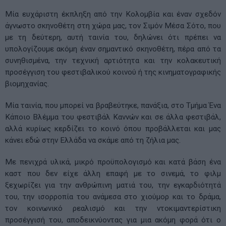
Μία ευχάριστη έκπληξη από την Κολομβία και έναν σχεδόν
άγνωστο σκηνοθέτη στη χώρα μας, τον Σιμόν Μέσα Σότο, που
με τη δεύτερη, αυτή ταινία του, δηλώνει ότι πρέπει να
υπολογίζουμε ακόμη έναν σημαντικό σκηνοθέτη, πέρα από τα
συνηθισμένα, την τεχνική αρτιότητα και την κολακευτική
προσέγγιση του φεστιβαλικού κοινού ή της κινηματογραφικής
βιομηχανίας.
Μία ταινία, που μπορεί να βραβεύτηκε, πανάξια, στο Τμήμα Ένα
Κάποιο Βλέμμα του φεστιβάλ Καννών και σε άλλα φεστιβάλ,
αλλά κυρίως κερδίζει το κοινό όπου προβάλλεται και μας
κάνει εδώ στην Ελλάδα να σκάμε από τη ζήλια μας.
Με πενιχρά υλικά, μικρό προϋπολογισμό και κατά βάση ένα
καστ που δεν είχε άλλη επαφή με το σινεμά, το φιλμ
ξεχωρίζει για την ανθρώπινη ματιά του, την εγκαρδιότητά
του, την ισορροπία του ανάμεσα στο χιούμορ και το δράμα,
τον κοινωνικό ρεαλισμό και την ντοκιμαντερίστικη
προσέγγισή του, αποδεικνύοντας για μια ακόμη φορά ότι ο