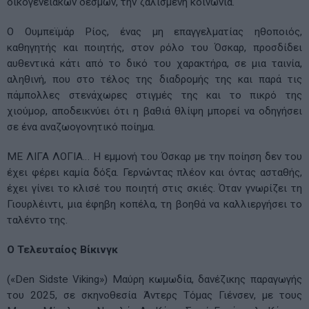
οικογενειακών δεσμών, την ζαλισμένη κοινωνία.
Ο Ουμπεϊμάρ Ρίος, ένας μη επαγγελματίας ηθοποιός,
καθηγητής και ποιητής, στον ρόλο του Όσκαρ, προσδίδει
αυθεντικά κάτι από το δικό του χαρακτήρα, σε μια ταινία,
αληθινή, που στο τέλος της διαδρομής της και παρά τις
πάμπολλες στενάχωρες στιγμές της και το πικρό της
χιούμορ, αποδεικνύει ότι η βαθιά θλίψη μπορεί να οδηγήσει
σε ένα αναζωογονητικό ποίημα.
ΜΕ ΛΙΓΑ ΛΟΓΙΑ… Η εμμονή του Όσκαρ με την ποίηση δεν του
έχει φέρει καμία δόξα. Γερνώντας πλέον και όντας ασταθής,
έχει γίνει το κλισέ του ποιητή στις σκιές. Όταν γνωρίζει τη
Γιουρλέιντι, μια έφηβη κοπέλα, τη βοηθά να καλλιεργήσει το
ταλέντο της.
Ο Τελευταίος Βίκινγκ
(«Den Sidste Viking») Μαύρη κωμωδία, δανέζικης παραγωγής
του 2025, σε σκηνοθεσία Άντερς Τόμας Γιένσεν, με τους