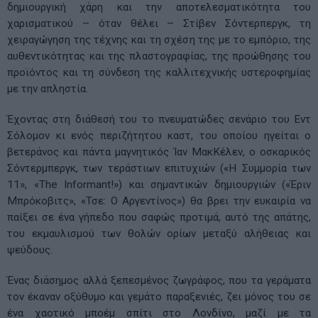
δημιουργική χάρη και την αποτελεσματικότητα του
χαρισματικού – όταν θέλει – Στίβεν Σόντερπεργκ, τη
χειραγώγηση της τέχνης και τη σχέση της με το εμπόριο, της
αυθεντικότητας και της πλαστογραφίας, της προώθησης του
προϊόντος και τη σύνδεση της καλλιτεχνικής υστεροφημίας
με την απληστία.
Έχοντας στη διάθεσή του το πνευματώδες σενάριο του Εντ
Σόλομον κι ενός περιζήτητου καστ, του οποίου ηγείται ο
βετεράνος και πάντα μαγνητικός Ίαν ΜακΚέλεν, ο οσκαρικός
Σόντερμπεργκ, των τεράστιων επιτυχιών («Η Συμμορία των
11», «The Informant!») και σημαντικών δημιουργιών («Έριν
Μπρόκοβιτς», «Τσε: Ο Αργεντίνος») θα βρει την ευκαιρία να
παίξει σε ένα γήπεδο που σαφώς προτιμά, αυτό της απάτης,
του εκμαυλισμού των θολών ορίων μεταξύ αλήθειας και
ψεύδους.
Ένας διάσημος αλλά ξεπεσμένος ζωγράφος, που τα γεράματα
τον έκαναν οξύθυμο και γεμάτο παραξενιές, ζει μόνος του σε
ένα χαοτικό μποέμ σπίτι στο Λονδίνο, μαζί με τα