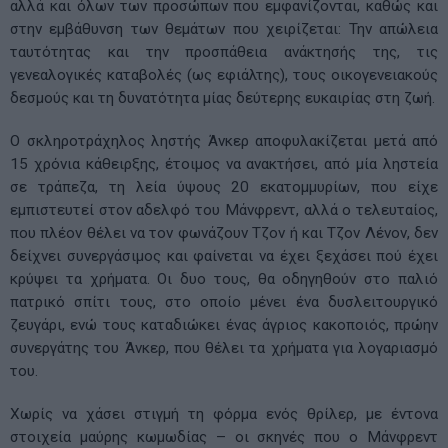
αλλά και όλων των προσώπων που εμφανίζονται, καθώς και
στην εμβάθυνση των θεμάτων που χειρίζεται: Την απώλεια
ταυτότητας και την προσπάθεια ανάκτησής της, τις
γενεαλογικές καταβολές (ως εφιάλτης), τους οικογενειακούς
δεσμούς και τη δυνατότητα μίας δεύτερης ευκαιρίας στη ζωή.
Ο σκληροτράχηλος ληστής Άνκερ αποφυλακίζεται μετά από
15 χρόνια κάθειρξης, έτοιμος να ανακτήσει, από μία ληστεία
σε τράπεζα, τη λεία ύψους 20 εκατομμυρίων, που είχε
εμπιστευτεί στον αδελφό του Μάνφρεντ, αλλά ο τελευταίος,
που πλέον θέλει να τον φωνάζουν Τζον ή και Τζον Λένον, δεν
δείχνει συνεργάσιμος και φαίνεται να έχει ξεχάσει πού έχει
κρύψει τα χρήματα. Οι δυο τους, θα οδηγηθούν στο παλιό
πατρικό σπίτι τους, στο οποίο μένει ένα δυσλειτουργικό
ζευγάρι, ενώ τους καταδιώκει ένας άγριος κακοποιός, πρώην
συνεργάτης του Άνκερ, που θέλει τα χρήματα για λογαριασμό
του.
Χωρίς να χάσει στιγμή τη φόρμα ενός θρίλερ, με έντονα
στοιχεία μαύρης κωμωδίας – οι σκηνές που ο Μάνφρεντ