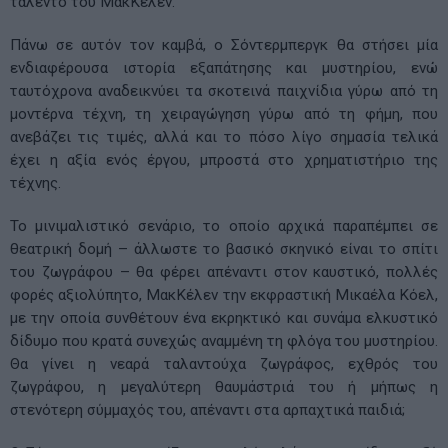
ταλέντο του ΜακΚέλεν.
Πάνω σε αυτόν τον καμβά, ο Σόντερμπεργκ θα στήσει μία
ενδιαφέρουσα ιστορία εξαπάτησης και μυστηρίου, ενώ
ταυτόχρονα αναδεικνύει τα σκοτεινά παιχνίδια γύρω από τη
μοντέρνα τέχνη, τη χειραγώγηση γύρω από τη φήμη, που
ανεβάζει τις τιμές, αλλά και το πόσο λίγο σημασία τελικά
έχει η αξία ενός έργου, μπροστά στο χρηματιστήριο της
τέχνης.
Το μινιμαλιστικό σενάριο, το οποίο αρχικά παραπέμπει σε
θεατρική δομή – άλλωστε το βασικό σκηνικό είναι το σπίτι
του ζωγράφου – θα φέρει απέναντι στον καυστικό, πολλές
φορές αξιολύπητο, ΜακΚέλεν την εκφραστική Μικαέλα Κόελ,
με την οποία συνθέτουν ένα εκρηκτικό και συνάμα ελκυστικό
δίδυμο που κρατά συνεχώς αναμμένη τη φλόγα του μυστηρίου.
Θα γίνει η νεαρά ταλαντούχα ζωγράφος, εχθρός του
ζωγράφου, η μεγαλύτερη θαυμάστριά του ή μήπως η
στενότερη σύμμαχός του, απέναντι στα αρπαχτικά παιδιά;