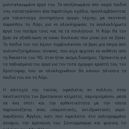
μισοτελειωμένα έργα του. Τα αποξενωμένα από καιρό παιδιά
του, καταστρώνουν ένα παράτολμο σχέδιο, προσλαμβάνοντας
μία ταλαντούχα συντηρήτρια έργων τέχνης, με σκοτεινό
παρελθόν, τη Λόρι, για να ολοκληρώσει τα ανολοκλήρωτα
έργα του πατέρα τους και να τα πουλήσουν. Η Λόρι θα τον
βρει σε εξαθλίωση να κάνει δουλειές που μισεί για να ζήσει.
Τα παιδιά του την έχουν συμβουλεύσει να βρει μια σειρά από
πολυσυζητημένους πίνακες, που είχε αρχίσει να εκθέτει από
τη δεκαετία του ‘90, όταν ήταν ακόμη διάσημος. Πρόκειται για
τα παθιασμένα του έργα για τον τότε όμορφο εραστή του, τον
Κρίστοφερ, που αν ολοκληρωθούν θα κάνουν πλούσια τα
παιδιά του και τη Λόρι.
Η επιτυχία της ταινίας, οφείλεται εν πολλοίς στην
πειστικότητα του βρετανικού κλίματος, περιορισμένου, μέσα
σε ένα σπίτι και την αυθεντικότητα με την οποία
παρουσιάζεται ένας υπεροπτικός, αντιδραστικός γερό-
παράξενος Άγγλος, κάτι που οφείλεται στο καλογραμμένο
σενάριο, την έμπνευση του Σόντερμπεργκ και φυσικά, το