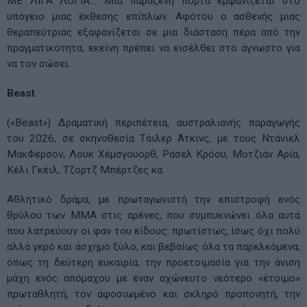
ΜΕ ΛΙΓΑ ΛΟΓΙΑ… Μια παράξενη πόρτα εμφανίζεται στο
υπόγειο μιας έκθεσης επίπλων. Αφότου ο ασθενής μιας
θεραπεύτριας εξαφανίζεται σε μια διάσταση πέρα από την
πραγματικότητα, εκείνη πρέπει να εισέλθει στο άγνωστο για
να τον σώσει.
Beast
(«Beast») Δραματική περιπέτεια, αυστραλιανής παραγωγής
του 2026, σε σκηνοθεσία Τάιλερ Άτκινς, με τους Ντάνιελ
ΜακΦέρσον, Λουκ Χέμσγουορθ, Ράσελ Κρόου, Μοτζιάν Αρία,
Κέλι Γκέιλ, Τζορτζ Μπέρτζες κα.
Αθλητικό δράμα, με πρωταγωνιστή την επιστροφή ενός
θρύλου των ΜΜΑ στις αρένες, που συμπυκνώνει όλα αυτά
που λατρεύουν οι φαν του είδους: πρωτίστως, ίσως όχι πολύ
αλλά γερό και άσχημο ξύλο, και βεβαίως όλα τα παρελκόμενα,
όπως τη δεύτερη ευκαιρία, την προετοιμασία για την άνιση
μάχη ενός απόμαχου με έναν αχώνευτο νεότερο «έτοιμο»
πρωταθλητή, τον αφοσιωμένο και σκληρό προπονητή, την