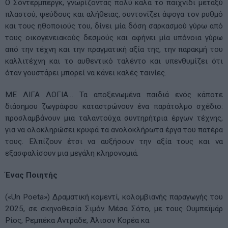
Ο Σόντερμπεργκ, γνωρίζοντας πολύ καλά το παιχνίδι μεταξύ
πλαστού, ψεύδους και αλήθειας, συντονίζει άψογα τον ρυθμό
και τους ηθοποιούς του, δίνει μία δόση σαρκασμού γύρω από
τους οικογενειακούς δεσμούς και αφήνει μία υπόνοια γύρω
από την τέχνη και την πραγματική αξία της, την παρακμή του
καλλιτέχνη και το αυθεντικό ταλέντο και υπενθυμίζει ότι
όταν γουστάρει μπορεί να κάνει καλές ταινίες.
ΜΕ ΛΙΓΑ ΛΟΓΙΑ… Τα αποξενωμένα παιδιά ενός κάποτε
διάσημου ζωγράφου καταστρώνουν ένα παράτολμο σχέδιο:
προσλαμβάνουν μια ταλαντούχα συντηρήτρια έργων τέχνης,
για να ολοκληρώσει κρυφά τα ανολοκλήρωτα έργα του πατέρα
τους. Ελπίζουν έτσι να αυξήσουν την αξία τους και να
εξασφαλίσουν μια μεγάλη κληρονομιά.
Ένας Ποιητής
(«Un Poeta») Δραματική κομεντί, κολομβιανής παραγωγής του
2025, σε σκηνοθεσία Σιμόν Μέσα Σότο, με τους Ουμπεϊμάρ
Ρίος, Ρεμπέκα Αντράδε, Άλισον Κορέα κα.