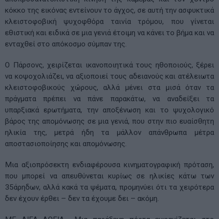
κόκκο της εικόνας εντείνουν το άγχος, σε αυτή την ασφυκτικά
κλειστοφοβική ψυχοφθόρα ταινία τρόμου, που γίνεται
εθιστική και ειδικά σε μια γενιά έτοιμη να κάνει το βήμα και να
ενταχθεί στο απόκοσμο σύμπαν της.
Ο Πάρσονς, χειρίζεται ικανοποιητικά τους ηθοποιούς, ξέρει
να κοψοχολιάζει, να αξιοποιεί τους αδειανούς και ατέλειωτα
κλειστοφοβικούς χώρους, αλλά μένει στα μισά όταν τα
πράγματα πρέπει να πάνε παρακάτω, να αναδείξει τα
υπαρξιακά ερωτήματα, την αποξένωση και το ψυχολογικό
βάρος της απομόνωσης σε μια γενιά, που στην πιο ευαίσθητη
ηλικία της, μετρά ήδη τα μάλλον απάνθρωπα μέτρα
αποστασιοποίησης και απομόνωσης.
Μια αξιοπρόσεκτη ενδιαφέρουσα κινηματογραφική πρόταση,
που μπορεί να απευθύνεται κυρίως σε ηλικίες κάτω των
35άρηδων, αλλά κακά τα ψέματα, προμηνύει ότι τα χειρότερα
δεν έχουν έρθει – δεν τα έχουμε δει – ακόμη.