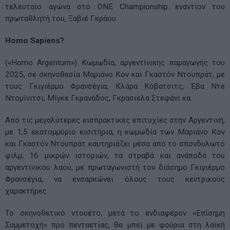
τελευταίο αγώνα στο ONE Championship εναντίον του
πρωταθλητή του, Ξαβιέ Γκράου.
Homo Sapiens?
(«Homo Argentum») Κωμωδία, αργεντίνικης παραγωγής του
2025, σε σκηνοθεσία Μαριάνο Κον και Γκαστόν Ντουπράτ, με
τους Γκιγιέρμο Φρανσέγια, Κλάρα Κόβατσιτς, Έβα Ντε
Ντομίνιτσι, Μίγκε Γκρανάδος, Γκρασιέλα Στεφάνι κα.
Από τις μεγαλύτερες εισπρακτικές επιτυχίες στην Αργεντινή,
με 1,5 εκατομμύριο εισιτήρια, η κωμωδία των Μαριάνο Κον
και Γκαστόν Ντουπράτ καυτηριάζει μέσα από το σπονδυλωτό
φιλμ, 16 μικρών ιστοριών, τα στραβά και ανάποδα του
αργεντίνικου λαού, με πρωταγωνιστή τον διάσημο Γκιγιέρμο
Φρανσέγια, να ενσαρκώνει όλους τους κεντρικούς
χαρακτήρες.
Το σκηνοθετικό ντουέτο, μετά το ενδιαφέρον «Επίσημη
Συμμετοχή» προ πενταετίας, θα μπει με φούρια στη λαϊκή