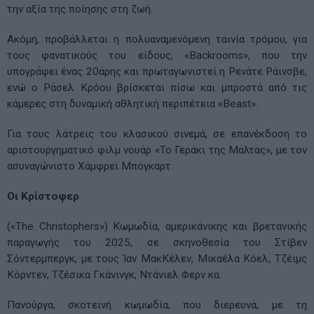
την αξία της ποίησης στη ζωή.
Ακόμη, προβάλλεται η πολυαναμενόμενη ταινία τρόμου, για
τους φανατικούς του είδους, «Backrooms», που την
υπογράφει ένας 20άρης και πρωταγωνιστεί η Ρενάτε Ράινσβε,
ενώ ο Ράσελ Κρόου βρίσκεται πίσω και μπροστά από τις
κάμερες στη δυναμική αθλητική περιπέτεια «Beast».
Για τους λάτρεις του κλασικού σινεμά, σε επανέκδοση το
αριστουργηματικό φιλμ νουάρ «Το Γεράκι της Μάλτας», με τον
ασυναγώνιστο Χάμφρεϊ Μπόγκαρτ.
Οι Κρίστοφερ
(«The Christophers») Κωμωδία, αμερικάνικης και βρετανικής
παραγωγής του 2025, σε σκηνοθεσία του Στίβεν
Σόντερμπεργκ, με τους Ίαν ΜακΚέλεν, Μικαέλα Κόελ, Τζέιμς
Κόρντεν, Τζέσικα Γκάνινγκ, Ντάνιελ Φερν κα.
Πανούργα, σκοτεινή κωμωδία, που διερευνά, με τη