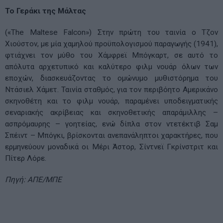
Το Γεράκι της Μάλτας
(«The Maltese Falcon») Στην πρώτη του ταινία ο Τζον
Χιούστον, με μία χαμηλού προϋπολογισμού παραγωγής (1941),
φτιάχνει τον μύθο του Χάμφρεϊ Μπόγκαρτ, σε αυτό το
απόλυτα αρχετυπικό και καλύτερο φιλμ νουάρ όλων των
εποχών, διασκευάζοντας το ομώνυμο μυθιστόρημα του
Ντάσιελ Χάμετ. Ταινία σταθμός, για τον περιβόητο Αμερικάνο
σκηνοθέτη και το φιλμ νουάρ, παραμένει υποδειγματικής
σεναριακής ακρίβειας και σκηνοθετικής απαράμιλλης –
ασπρόμαυρης – γοητείας, ενώ δίπλα στον ντετέκτιβ Σαμ
Σπέιντ – Μπόγκι, βρίσκονται ανεπανάληπτοι χαρακτήρες, που
ερμηνεύουν μοναδικά οι Μέρι Άστορ, Σίντνεϊ Γκρίνστριτ και
Πίτερ Λόρε.
Πηγή: ΑΠΕ/ΜΠΕ