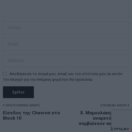
Αποθήκευσε το όνομά μου, email, και τον ιστότοπο μου σε αυτόν
τον πλοηγό για την επόμενη φορά που θα σχολιάσω.
Πλοήγηση
ΠΡΟΗΓΟΥΜΕΝΟ ΑΡΘΡΟ
ΕΠΟΜΕΝΟ ΑΡΘΡΟ
Previous
Είσοδος της Chevron στο
Χ. Μαμουλάκης: «Είναι
N
άρθρων
Block 10
αναμενόμενο να
post:
p
συμβαίνουν αυτά στον
ΣΥΡΙΖΑ»