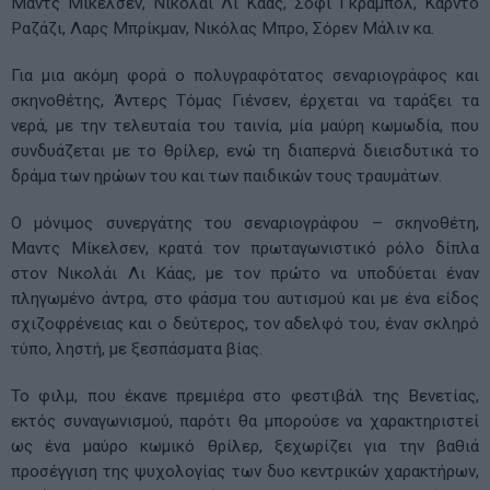
Μαντς Μίκελσεν, Νικολάι Λι Κάας, Σοφί Γκράμπολ, Κάρντο
Ραζάζι, Λαρς Μπρίκμαν, Νικόλας Μπρο, Σόρεν Μάλιν κα.
Για μια ακόμη φορά ο πολυγραφότατος σεναριογράφος και
σκηνοθέτης, Άντερς Τόμας Γιένσεν, έρχεται να ταράξει τα
νερά, με την τελευταία του ταινία, μία μαύρη κωμωδία, που
συνδυάζεται με το θρίλερ, ενώ τη διαπερνά διεισδυτικά το
δράμα των ηρώων του και των παιδικών τους τραυμάτων.
Ο μόνιμος συνεργάτης του σεναριογράφου – σκηνοθέτη,
Μαντς Μίκελσεν, κρατά τον πρωταγωνιστικό ρόλο δίπλα
στον Νικολάι Λι Κάας, με τον πρώτο να υποδύεται έναν
πληγωμένο άντρα, στο φάσμα του αυτισμού και με ένα είδος
σχιζοφρένειας και ο δεύτερος, τον αδελφό του, έναν σκληρό
τύπο, ληστή, με ξεσπάσματα βίας.
Το φιλμ, που έκανε πρεμιέρα στο φεστιβάλ της Βενετίας,
εκτός συναγωνισμού, παρότι θα μπορούσε να χαρακτηριστεί
ως ένα μαύρο κωμικό θρίλερ, ξεχωρίζει για την βαθιά
προσέγγιση της ψυχολογίας των δυο κεντρικών χαρακτήρων,