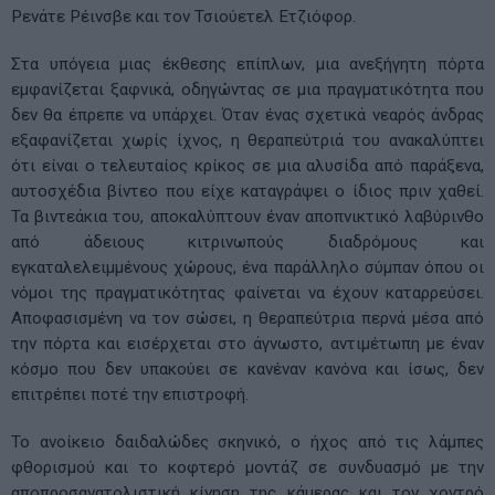
Ρενάτε Ρέινσβε και τον Τσιούετελ Ετζιόφορ.
Στα υπόγεια μιας έκθεσης επίπλων, μια ανεξήγητη πόρτα
εμφανίζεται ξαφνικά, οδηγώντας σε μια πραγματικότητα που
δεν θα έπρεπε να υπάρχει. Όταν ένας σχετικά νεαρός άνδρας
εξαφανίζεται χωρίς ίχνος, η θεραπεύτριά του ανακαλύπτει
ότι είναι ο τελευταίος κρίκος σε μια αλυσίδα από παράξενα,
αυτοσχέδια βίντεο που είχε καταγράψει ο ίδιος πριν χαθεί.
Τα βιντεάκια του, αποκαλύπτουν έναν αποπνικτικό λαβύρινθο
από άδειους κιτρινωπούς διαδρόμους και
εγκαταλελειμμένους χώρους, ένα παράλληλο σύμπαν όπου οι
νόμοι της πραγματικότητας φαίνεται να έχουν καταρρεύσει.
Αποφασισμένη να τον σώσει, η θεραπεύτρια περνά μέσα από
την πόρτα και εισέρχεται στο άγνωστο, αντιμέτωπη με έναν
κόσμο που δεν υπακούει σε κανέναν κανόνα και ίσως, δεν
επιτρέπει ποτέ την επιστροφή.
Το ανοίκειο δαιδαλώδες σκηνικό, ο ήχος από τις λάμπες
φθορισμού και το κοφτερό μοντάζ σε συνδυασμό με την
αποπροσανατολιστική κίνηση της κάμερας και τον χοντρό