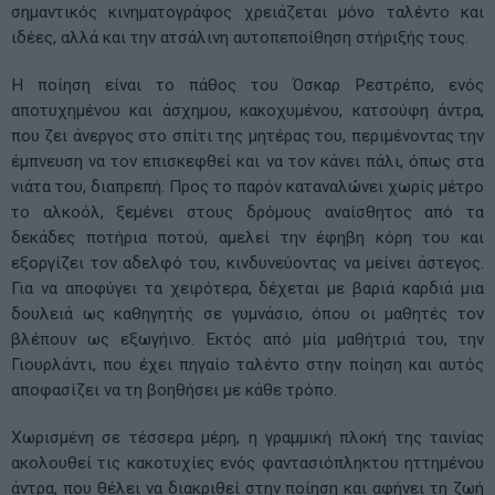
σημαντικός κινηματογράφος χρειάζεται μόνο ταλέντο και
ιδέες, αλλά και την ατσάλινη αυτοπεποίθηση στήριξής τους.
Η ποίηση είναι το πάθος του Όσκαρ Ρεστρέπο, ενός
αποτυχημένου και άσχημου, κακοχυμένου, κατσούφη άντρα,
που ζει άνεργος στο σπίτι της μητέρας του, περιμένοντας την
έμπνευση να τον επισκεφθεί και να τον κάνει πάλι, όπως στα
νιάτα του, διαπρεπή. Προς το παρόν καταναλώνει χωρίς μέτρο
το αλκοόλ, ξεμένει στους δρόμους αναίσθητος από τα
δεκάδες ποτήρια ποτού, αμελεί την έφηβη κόρη του και
εξοργίζει τον αδελφό του, κινδυνεύοντας να μείνει άστεγος.
Για να αποφύγει τα χειρότερα, δέχεται με βαριά καρδιά μια
δουλειά ως καθηγητής σε γυμνάσιο, όπου οι μαθητές τον
βλέπουν ως εξωγήινο. Εκτός από μία μαθήτριά του, την
Γιουρλάντι, που έχει πηγαίο ταλέντο στην ποίηση και αυτός
αποφασίζει να τη βοηθήσει με κάθε τρόπο.
Χωρισμένη σε τέσσερα μέρη, η γραμμική πλοκή της ταινίας
ακολουθεί τις κακοτυχίες ενός φαντασιόπληκτου ηττημένου
άντρα, που θέλει να διακριθεί στην ποίηση και αφήνει τη ζωή