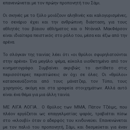
επανενώνεται με τον πρώην προπονητή του Σάμι.
Οι σκηνές με το ξύλο μοιάζουν αληθινές και καλογυρισμένες,
το σενάριο έχει και την ανθρώπινη διάσταση, για τους
αθλητές του βίαιου αθλήματος και ο Ντάνιελ ΜακΦέρσον
είναι ιδιαίτερα πειστικός στο ρόλο του, μέσα και έξω από την
αρένα.
Το σλόγκαν της ταινίας λέει ότι «οι θρύλοι σφυρηλατούνται
στην αρένα». Ένα μεγάλο ψέμα, εύκολα υιοθετημένο από τον
κινηματογράφο. Συμβαίνει ακριβώς το αντίθετο στις
περισσότερες περιπτώσεις αν όχι σε όλες. Οι «θρύλοι»
κατασκευάζονται από τους μάνατζερ, τον Τύπο, τους
χορηγούς, ακόμη και στα γραφεία στοιχημάτων. Αλλά αυτό
είναι ένα θέμα για μια άλλη ταινία.
ΜΕ ΛΙΓΑ ΛΟΓΙΑ… Ο θρύλος των MMA, Πάτον Τζέιμς, που
πλέον εργάζεται ως επαγγελματίας ψαράς, τραβιέται πίσω
στο «κλουβί» όταν ο αδερφός του κινδυνεύει. Επανενώνεται
με τον παλιό του προπονητή, Σάμι, και δεσμεύεται για έναν