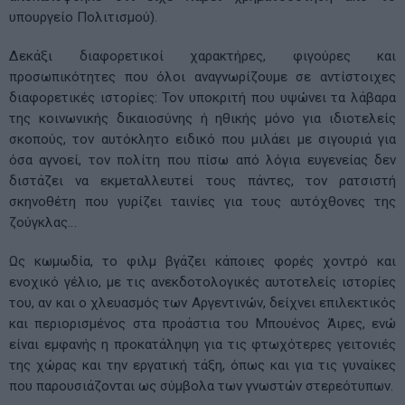
υπουργείο Πολιτισμού).
Δεκάξι διαφορετικοί χαρακτήρες, φιγούρες και
προσωπικότητες που όλοι αναγνωρίζουμε σε αντίστοιχες
διαφορετικές ιστορίες: Τον υποκριτή που υψώνει τα λάβαρα
της κοινωνικής δικαιοσύνης ή ηθικής μόνο για ιδιοτελείς
σκοπούς, τον αυτόκλητο ειδικό που μιλάει με σιγουριά για
όσα αγνοεί, τον πολίτη που πίσω από λόγια ευγενείας δεν
διστάζει να εκμεταλλευτεί τους πάντες, τον ρατσιστή
σκηνοθέτη που γυρίζει ταινίες για τους αυτόχθονες της
ζούγκλας…
Ως κωμωδία, το φιλμ βγάζει κάποιες φορές χοντρό και
ενοχικό γέλιο, με τις ανεκδοτολογικές αυτοτελείς ιστορίες
του, αν και ο χλευασμός των Αργεντινών, δείχνει επιλεκτικός
και περιορισμένος στα προάστια του Μπουένος Άιρες, ενώ
είναι εμφανής η προκατάληψη για τις φτωχότερες γειτονιές
της χώρας και την εργατική τάξη, όπως και για τις γυναίκες
που παρουσιάζονται ως σύμβολα των γνωστών στερεότυπων.