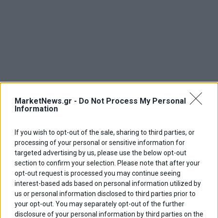
MarketNews.gr -
Do Not Process My Personal
Information
If you wish to opt-out of the sale, sharing to third parties, or
processing of your personal or sensitive information for
targeted advertising by us, please use the below opt-out
ΜΕ ΛΙΓΑ ΛΟΓΙΑ… Ένας ληστής τραπεζών αποφυλακίζεται και
section to confirm your selection. Please note that after your
αναζητά τα κρυμμένα κλοπιμαία. Όμως, ο μόνος που γνωρίζει
opt-out request is processed you may continue seeing
πού βρίσκονται είναι ο αδερφός του, που στο μεταξύ έχει
interest-based ads based on personal information utilized by
χάσει τη μνήμη του και νομίζει ότι είναι ο Τζον Λένον.
us or personal information disclosed to third parties prior to
your opt-out. You may separately opt-out of the further
Backrooms
disclosure of your personal information by third parties on the