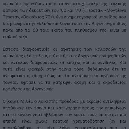
κωμωδία, εμπνεόμενο από τα αντίστοιχα φιλμ της ιταλικής
σάτιρας των δεκαετιών του ‘60 και ‘70 («Τέρατα», «Μοντέρνα
Τέρατα», «Βοκκάκιος 70»), ένα κινηματογραφικό υποείδος που
λατρέψαμε στην Ελλάδα και λογικά και στην Αργεντινή, καθώς
πάνω από το 60 τοις εκατό του πληθυσμού της, είναι με
ιταλική ρίζα.
Ωστόσο, διαφορετικές οι αφετηρίες των κολοσσών της
κωμωδίας αλά ιταλικά, απ’ αυτές των Αργεντινών σκηνοθετών
και εντελώς διαφορετικές οι εποχές και οι συνθήκες. Και
αυτό είναι φανερό, στην ταινία τους, δεδομένου ότι τα
αντιφατικά, αμφίσημα έως και και αντιδραστικά μηνύματα της
ταινίας, έφτασε να τα λατρέψει ακόμη και ο ακροδεξιός
πρόεδρος της Αργεντινής.
Ο Χαβιέ Μιλέι, ο λαϊκιστής πρόεδρος με ακραίες αντιλήψεις,
αποθέωσε την ταινία και κατηγόρησε όσους την επικρίνουν
ότι το κάνουν γιατί «βλέπουν τον εαυτό τους σε αυτήν» και
επειδή είναι χωρίς κρατική χρηματοδότηση (αν και
αποκαλύφθηκε ότι είχε λάβει χρηματοδότηση από το