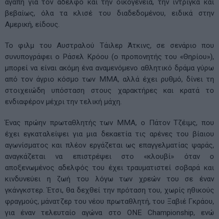
αγάπη για τον αδελφό και την οικογένεια, την ίντριγκα και
βεβαίως, όλα τα κλισέ του διαδεδομένου, ειδικά στην
Αμερική, είδους.
Το φιλμ του Αυστραλού Τάιλερ Άτκινς, σε σενάριο που
συνυπογράφει ο Ράσελ Κρόου (ο προπονητής του «Θηρίου»),
μπορεί να είναι ακόμη ένα αναμενόμενο αθλητικό δράμα γύρω
από τον άγριο κόσμο των ΜΜΑ, αλλά έχει ρυθμό, δίνει τη
στοιχειώδη υπόσταση στους χαρακτήρες και κρατά το
ενδιαφέρον μέχρι την τελική μάχη.
Ένας πρώην πρωταθλητής των ΜΜΑ, ο Πάτον Τζέιμς, που
έχει εγκαταλείψει για μια δεκαετία τις αρένες του βίαιου
αγωνίσματος και πλέον εργάζεται ως επαγγελματίας ψαράς,
αναγκάζεται να επιστρέψει στο «κλουβί» όταν ο
αποξενωμένος αδελφός του έχει τραυματιστεί σοβαρά και
κινδυνεύει η ζωή του λόγω των χρεών του σε έναν
γκάνγκστερ. Έτσι, θα δεχθεί την πρόταση του, χωρίς ηθικούς
φραγμούς, μάνατζερ του νέου πρωταθλητή, του Ξαβιέ Γκράου,
για έναν τελευταίο αγώνα στο ONE Championship, ενώ