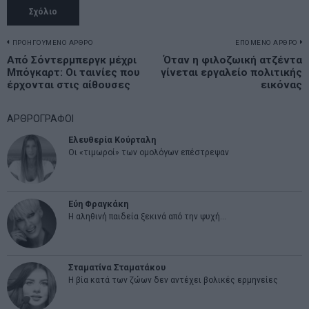
Πλοήγηση
ΠΡΟΗΓΟΥΜΕΝΟ ΑΡΘΡΟ
ΕΠΟΜΕΝΟ ΑΡΘΡΟ
Previous
Από Σόντερμπεργκ μέχρι
Όταν η φιλοζωική ατζέντα
N
άρθρων
Μπόγκαρτ: Οι ταινίες που
γίνεται εργαλείο πολιτικής
post:
p
έρχονται στις αίθουσες
εικόνας
ΑΡΘΡΟΓΡΑΦΟΙ
Ελευθερία Κούρταλη
Οι «τιμωροί» των ομολόγων επέστρεψαν
Εύη Φραγκάκη
Η αληθινή παιδεία ξεκινά από την ψυχή…
Σταματίνα Σταματάκου
Η βία κατά των ζώων δεν αντέχει βολικές ερμηνείες