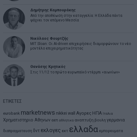
Δημήτρης Καμπουράκης
Από την αποθέωση στην καταγγελία: Η Ελλάδα πάντα
ψάχνει τον επόμενο Μεσσία
Νικόλαος Φουρτζής
MIT Sloan: Οι AI-driven επιχειρήσεις διαμορφώνουν το νέο
μοντέλο επιχειρηματικότητας
Θανάσης Κρητικός
Στις 11/12 το πρώτο ευρωπαϊκό ντέρμπι «αιωνίων»
ΕΤΙΚΕΤΕΣ
marketnews
Αγορες
ΗΠΑ
nikkei
wall
eurobank
Ιταλια
Χρηματιστηριο Αθηνων
αναπτυξη
γερμανια
αεπ
βουλη
αθλητικα
ελλαδα
εκλογες
δντ
εκτ
διαπραγματευση
εμπορευματα