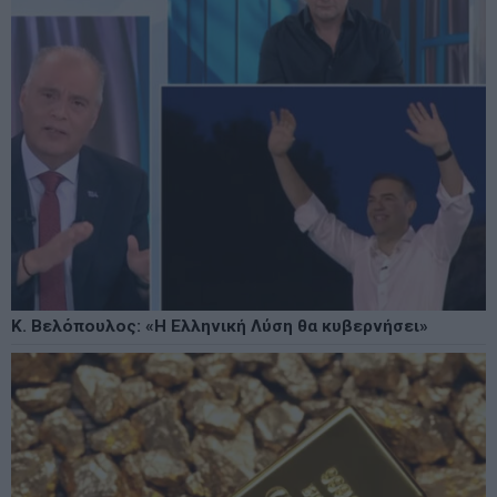
Κ. Βελόπουλος: «Η Ελληνική Λύση θα κυβερνήσει»