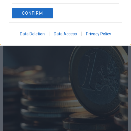
CONFIRM
Τρόφιμα σε τροχιά νέων ανατιμήσεων: Ο δείκτης FAO σε
υψηλό τριετίας
Data Deletion
Data Access
Privacy Policy