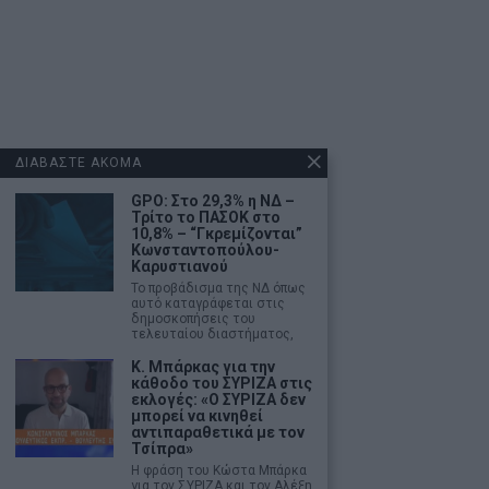
ΔΙΑΒΑΣΤΕ ΑΚΟΜΑ
GPO: Στο 29,3% η ΝΔ –
Τρίτο το ΠΑΣΟΚ στο
10,8% – “Γκρεμίζονται”
Κωνσταντοπούλου-
Καρυστιανού
Το προβάδισμα της ΝΔ όπως
αυτό καταγράφεται στις
δημοσκοπήσεις του
τελευταίου διαστήματος,
Κ. Μπάρκας για την
κάθοδο του ΣΥΡΙΖΑ στις
εκλογές: «Ο ΣΥΡΙΖΑ δεν
μπορεί να κινηθεί
αντιπαραθετικά με τον
Τσίπρα»
Η φράση του Κώστα Μπάρκα
για τον ΣΥΡΙΖΑ και τον Αλέξη