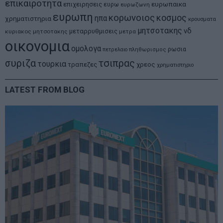
επικαιροτητα
ευρωπαικα
επιχειρησεις
ευρω
ευρωζωνη
ευρωπη
κορωνοιος
κοσμος
ηπα
χρηματιστηρια
κρουσματα
μητσοτακης
νδ
μεταρρυθμισεις
κυριακος μητσοτακης
μετρα
οικονομια
ομολογα
ρωσια
πετρελαιο
πληθωρισμος
συριζα
τσιπρας
τουρκια
τραπεζες
χρεος
χρηματιστηριο
LATEST FROM BLOG