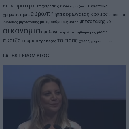
επικαιροτητα
ευρωπαικα
επιχειρησεις
ευρω
ευρωζωνη
ευρωπη
κορωνοιος
κοσμος
ηπα
χρηματιστηρια
κρουσματα
μητσοτακης
νδ
μεταρρυθμισεις
κυριακος μητσοτακης
μετρα
οικονομια
ομολογα
ρωσια
πετρελαιο
πληθωρισμος
συριζα
τσιπρας
τουρκια
τραπεζες
χρεος
χρηματιστηριο
LATEST FROM BLOG