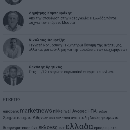
Δημήτρης Καμπουράκης
Από την αποθέωση στην καταγγελία: Η Ελλάδα πάντα
ψάχνει τον επόμενο Μεσσία
Νικόλαος Φουρτζής
Τεχνητή Νοημοσύνη: Η κινητήρια δύναμη της ανάπτυξης,
αλλά και μια πρόκληση για την ασφάλεια των επιχειρήσεων
Θανάσης Κρητικός
Στις 11/12 το πρώτο ευρωπαϊκό ντέρμπι «αιωνίων»
ΕΤΙΚΕΤΕΣ
marketnews
Αγορες
ΗΠΑ
nikkei
wall
eurobank
Ιταλια
Χρηματιστηριο Αθηνων
αναπτυξη
γερμανια
αεπ
βουλη
αθλητικα
ελλαδα
εκλογες
δντ
εκτ
διαπραγματευση
εμπορευματα