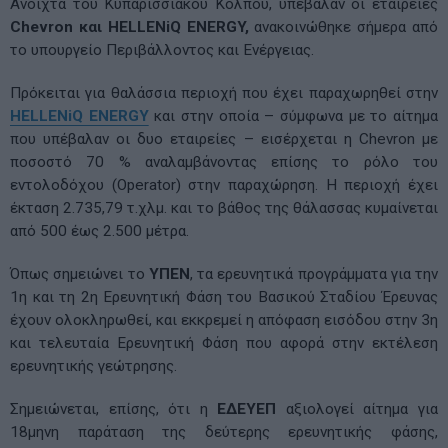
Ανοιχτά του Κυπαρισσιακού Κόλπου, υπέβαλαν οι εταιρείες
Chevron και HELLENiQ ENERGY,
ανακοινώθηκε σήμερα από
το υπουργείο Περιβάλλοντος και Ενέργειας.
Πρόκειται για θαλάσσια περιοχή που έχει παραχωρηθεί στην
HELLENiQ ENERGY
και στην οποία – σύμφωνα με το αίτημα
που υπέβαλαν οι δυο εταιρείες – εισέρχεται η Chevron με
ποσοστό 70 % αναλαμβάνοντας επίσης το ρόλο του
εντολοδόχου (Operator) στην παραχώρηση. Η περιοχή έχει
έκταση 2.735,79 τ.χλμ. και το βάθος της θάλασσας κυμαίνεται
από 500 έως 2.500 μέτρα.
Όπως σημειώνει το
ΥΠΕΝ
, τα ερευνητικά προγράμματα για την
1η και τη 2η Ερευνητική Φάση του Βασικού Σταδίου Έρευνας
έχουν ολοκληρωθεί, και εκκρεμεί η απόφαση εισόδου στην 3η
και τελευταία Ερευνητική Φάση που αφορά στην εκτέλεση
ερευνητικής γεώτρησης.
Σημειώνεται, επίσης, ότι η
ΕΔΕΥΕΠ
αξιολογεί αίτημα για
18μηνη παράταση της δεύτερης ερευνητικής φάσης,