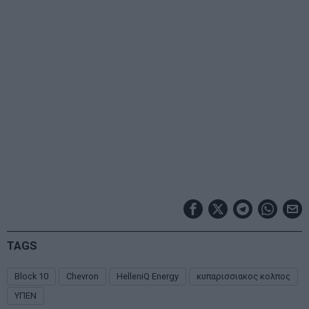
TAGS
Block 10
Chevron
HelleniQ Energy
κυπαρισσιακος κολπος
ΥΠΕΝ