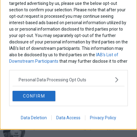
targeted advertising by us, please use the below opt-out
section to confirm your selection. Please note that after your
opt-out request is processed you may continue seeing
Πλοήγηση
ΠΡΟΗΓΟΥΜΕΝΟ ΑΡΘΡΟ
ΕΠΟΜΕΝΟ ΑΡΘΡΟ
interest-based ads based on personal information utilized by
Previous
Αν. Λοβέρδος για Αλ.
Από Σόντερμπεργκ μέχρι
N
us or personal information disclosed to third parties prior to
άρθρων
Τσίπρα: «Είναι αντιγραφή
Μπόγκαρτ: Οι ταινίες που
post:
p
your opt-out. You may separately opt-out of the further
του Γιώργου Παπανδρέου,
έρχονται στις αίθουσες
είναι σαν να τον ακούς»
disclosure of your personal information by third parties on the
IAB’s list of downstream participants. This information may
also be disclosed by us to third parties on the
IAB’s List of
ΑΡΘΡΟΓΡΑΦΟΙ
Downstream Participants
that may further disclose it to other
Ελευθερία Κούρταλη
third parties.
Οι «τιμωροί» των ομολόγων επέστρεψαν
Personal Data Processing Opt Outs
Εύη Φραγκάκη
CONFIRM
«Αυτό είναι που μένει. Το συναίσθημα που αφήνουμε πίσω
μας»
Data Deletion
Data Access
Privacy Policy
Σταματίνα Σταματάκου
Η βία κατά των ζώων δεν αντέχει βολικές ερμηνείες