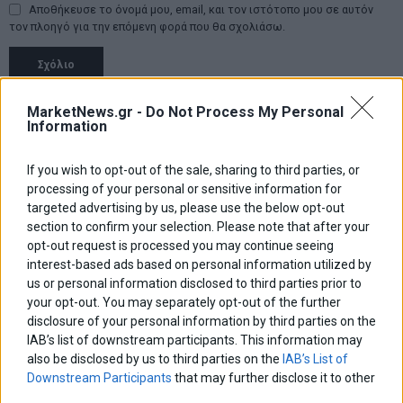
Αποθήκευσε το όνομά μου, email, και τον ιστότοπο μου σε αυτόν
τον πλοηγό για την επόμενη φορά που θα σχολιάσω.
Πλοήγηση
ΠΡΟΗΓΟΥΜΕΝΟ ΑΡΘΡΟ
ΕΠΟΜΕΝΟ ΑΡΘΡΟ
MarketNews.gr -
Do Not Process My Personal
Information
Previous
ΕΤΕ: Απορροφήθηκε μόνο
Εγκρίθηκε το σχέδιο
N
άρθρων
το υγιές τμήμα της FBB
αναδιοργάνωσης του
post:
p
υπουργείου Παιδείας
If you wish to opt-out of the sale, sharing to third parties, or
processing of your personal or sensitive information for
ΑΡΘΡΟΓΡΑΦΟΙ
targeted advertising by us, please use the below opt-out
section to confirm your selection. Please note that after your
Ελευθερία Κούρταλη
opt-out request is processed you may continue seeing
Οι «τιμωροί» των ομολόγων επέστρεψαν
interest-based ads based on personal information utilized by
us or personal information disclosed to third parties prior to
your opt-out. You may separately opt-out of the further
Εύη Φραγκάκη
disclosure of your personal information by third parties on the
Η αληθινή παιδεία ξεκινά από την ψυχή…
IAB’s list of downstream participants. This information may
also be disclosed by us to third parties on the
IAB’s List of
Downstream Participants
that may further disclose it to other
third parties.
Σταματίνα Σταματάκου