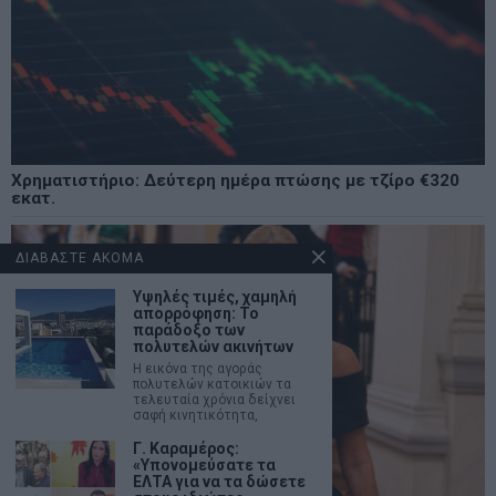
Χρηματιστήριο: Δεύτερη ημέρα πτώσης με τζίρο €320
εκατ.
ΔΙΑΒΑΣΤΕ ΑΚΟΜΑ
Υψηλές τιμές, χαμηλή
απορρόφηση: Το
παράδοξο των
πολυτελών ακινήτων
Η εικόνα της αγοράς
πολυτελών κατοικιών τα
τελευταία χρόνια δείχνει
σαφή κινητικότητα,
Γ. Καραμέρος:
«Υπονομεύσατε τα
ΕΛΤΑ για να τα δώσετε