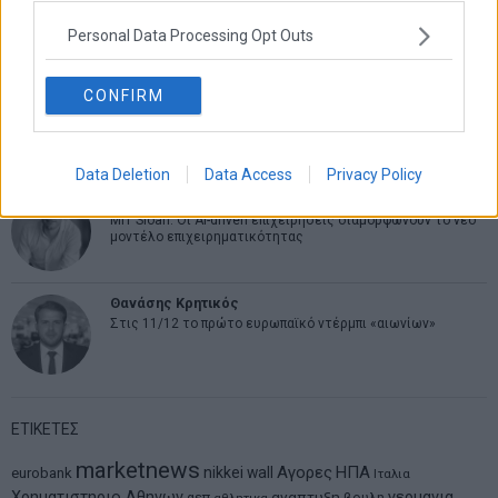
Η βία κατά των ζώων δεν αντέχει βολικές ερμηνείες
Personal Data Processing Opt Outs
CONFIRM
Δημήτρης Καμπουράκης
Από την αποθέωση στην καταγγελία: Η Ελλάδα πάντα
ψάχνει τον επόμενο Μεσσία
Data Deletion
Data Access
Privacy Policy
Νικόλαος Φουρτζής
MIT Sloan: Οι AI-driven επιχειρήσεις διαμορφώνουν το νέο
μοντέλο επιχειρηματικότητας
Θανάσης Κρητικός
Στις 11/12 το πρώτο ευρωπαϊκό ντέρμπι «αιωνίων»
ΕΤΙΚΕΤΕΣ
marketnews
Αγορες
ΗΠΑ
nikkei
wall
eurobank
Ιταλια
Χρηματιστηριο Αθηνων
αναπτυξη
γερμανια
αεπ
βουλη