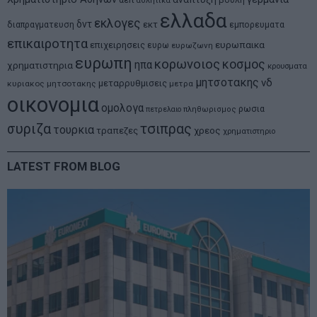
αθλητικα
ελλαδα
εκλογες
δντ
εκτ
διαπραγματευση
εμπορευματα
επικαιροτητα
ευρωπαικα
επιχειρησεις
ευρω
ευρωζωνη
ευρωπη
κορωνοιος
κοσμος
ηπα
χρηματιστηρια
κρουσματα
μητσοτακης
νδ
μεταρρυθμισεις
κυριακος μητσοτακης
μετρα
οικονομια
ομολογα
ρωσια
πετρελαιο
πληθωρισμος
συριζα
τσιπρας
τουρκια
τραπεζες
χρεος
χρηματιστηριο
LATEST FROM BLOG