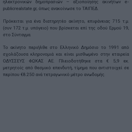
ηλεκτρονικών δημοπρασιών – αξιοποίησης ακινήτων e-
publicrealstate.gr, όπως ανακοίνωσε το ΤΑΙΠΕΔ.
Πρόκειται για ένα διατηρητέο ακίνητο, επιφάνειας 715 τ.μ.
(συν 172 τ.μ. υπόγειο) που βρίσκεται επί της οδού Ερμού 19,
στο Σύνταγμα.
Το ακίνητο περιήλθε στο Ελληνικό Δημόσιο το 1991 από
σχολάζουσα κληρονομιά και είναι μισθωμένο στην εταιρεία
ΟΔΥΣΣΕΥΣ ΦΩΚΑΣ ΑΕ. Πλειοδοτήθηκε στα € 5,9 εκ.
μετρητοίς από θεσμικό επενδυτή, τίμημα που αντιστοιχεί σε
περίπου €8.250 ανά τετραγωνικό μέτρο ανωδομής.