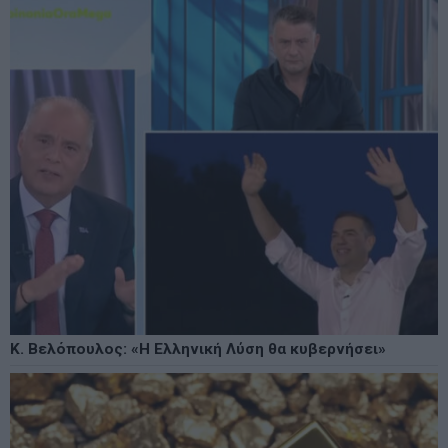
Κ. Βελόπουλος: «Η Ελληνική Λύση θα κυβερνήσει»