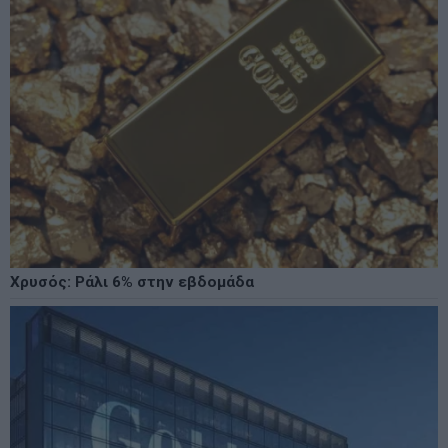
Χρυσός: Ράλι 6% στην εβδομάδα