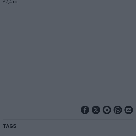
€7,4 εκ.
TAGS