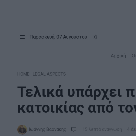
Παρασκευή, 07 Αυγούστου
Αρχική
Ο
HOME
·
LEGAL ASPECTS
Τελικά υπάρχει 
κατοικίας από το
Ιωάννης Βαονάκης
15 λεπτά ανάγνωση
4 Δε