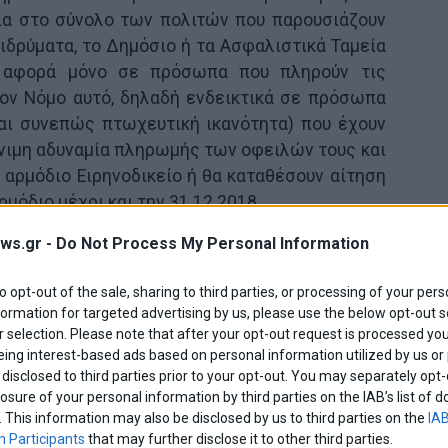
ία στο σύνολο των πολιτών που παρουσιάζουν
ιδρύματα, το Δημόσιο ή τα Ασφαλιστικά Ταμεία
 αφορά μόνο σε πρόσωπα που πληρούν τις
ον Νόμο αυτό, δηλαδή ενδεικτικά σε πρόσωπα
και συνεπώς πτωχευτική ικανότητα) που έχουν
νιμη αδυναμία πληρωμής των οφειλών τους και
 αρμόδιο Ειρηνοδικείο ή θα καταθέσουν αίτηση
ρμόδιο μέχρι και την 31.12.2018.
ws.gr -
Do Not Process My Personal Information
πτωση, για να προστατευτεί
η πρώτη κατοικία
 δεν έχουν εμπορική ιδιότητα, θα πρέπει να
to opt-out of the sale, sharing to third parties, or processing of your pers
και μάλιστα αυστηρές προϋποθέσεις.
formation for targeted advertising by us, please use the below opt-out s
 selection. Please note that after your opt-out request is processed y
ο 9 παρ. 2 του ανωτέρω Νόμου, θα πρέπει ο
eing interest-based ads based on personal information utilized by us or
disclosed to third parties prior to your opt-out. You may separately opt-
πό τις κάτωθι δέσμες προϋποθέσεων:
losure of your personal information by third parties on the IAB’s list o
. This information may also be disclosed by us to third parties on the
IAB
υ πρέπει να συντρέχουν σωρευτικά:
 Participants
that may further disclose it to other third parties.