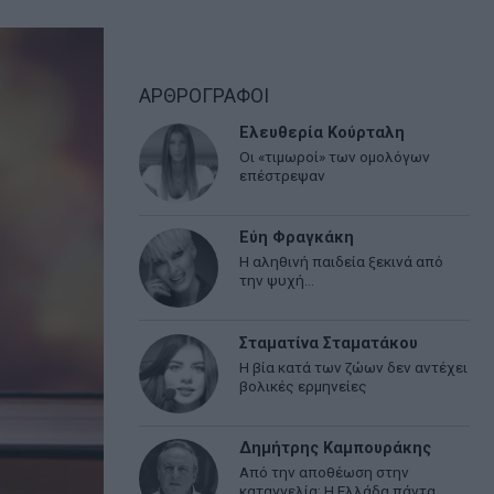
ΑΡΘΡΟΓΡΑΦΟΙ
Ελευθερία Κούρταλη
Οι «τιμωροί» των ομολόγων
επέστρεψαν
Εύη Φραγκάκη
Η αληθινή παιδεία ξεκινά από
την ψυχή…
Σταματίνα Σταματάκου
Η βία κατά των ζώων δεν αντέχει
βολικές ερμηνείες
Δημήτρης Καμπουράκης
Από την αποθέωση στην
καταγγελία: Η Ελλάδα πάντα