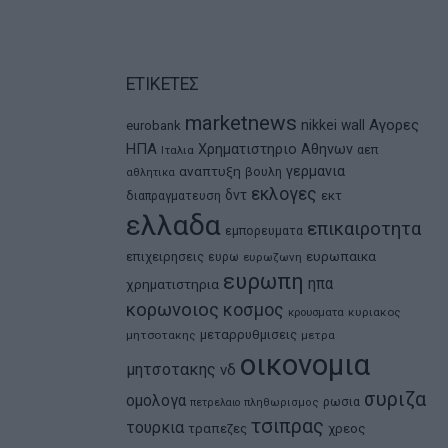
ΕΤΙΚΕΤΕΣ
marketnews
Αγορες
nikkei
wall
eurobank
ΗΠΑ
Χρηματιστηριο Αθηνων
αεπ
Ιταλια
αναπτυξη
γερμανια
βουλη
αθλητικα
εκλογες
δντ
εκτ
διαπραγματευση
ελλαδα
επικαιροτητα
εμπορευματα
ευρωπαικα
επιχειρησεις
ευρω
ευρωζωνη
ευρωπη
ηπα
χρηματιστηρια
κορωνοιος
κοσμος
κρουσματα
κυριακος
μεταρρυθμισεις
μητσοτακης
μετρα
οικονομια
μητσοτακης
νδ
συριζα
ομολογα
ρωσια
πετρελαιο
πληθωρισμος
τσιπρας
τουρκια
τραπεζες
χρεος