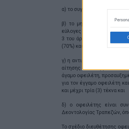
α) το συγκεκριμένο ακίνητο 
Persona
β) το μηνιαίο διαθέσιμο ο
εύλογες δαπάνες διαβίωσης
3 του άρθρου 5 του παρόντ
(70%) και
γ) η αντικειμενική αξία της
αίτησης δεν υπερβαίνει τις 
άγαμο οφειλέτη, προσαυξημέ
για τον έγγαμο οφειλέτη και
και μέχρι τρία (3) τέκνα και
δ) ο οφειλέτης είναι συν
Δεοντολογίας Τραπεζών, όπ
Το σχέδιο διευθέτησης οφει