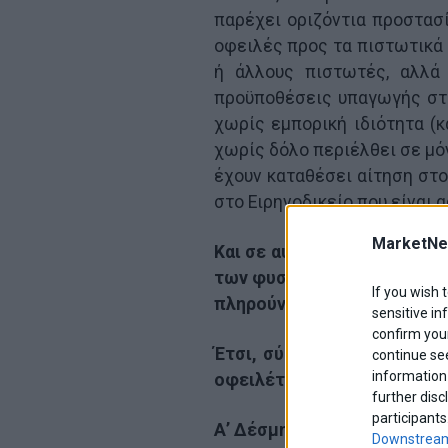
παρέχει οριζόντια προστασ
οφειλές προς τα πιστωτικά 
ή άλλους πιστωτές, αλλά
προϋποθέσεις υπαγωγής στ
χωρίς εμπορική ιδιότητα (
χωρίς δόλο περιέλθει σε μό
έχουν καταθέσει αίτηση στο
στο Ειρηνοδικείο που είναι α
MarketNe
Και σε αυτή όμως την περί
των φυσικών προσώπων που
If you wish 
πληρούνται συγκεκριμένες 
sensitive in
confirm your
Έτσι, σύμφωνα με το άρθρ
continue se
information 
οφειλέτης να πληροί μία α
further disc
participants
Α’ Δέσμη Προϋποθέσεων πο
Downstream