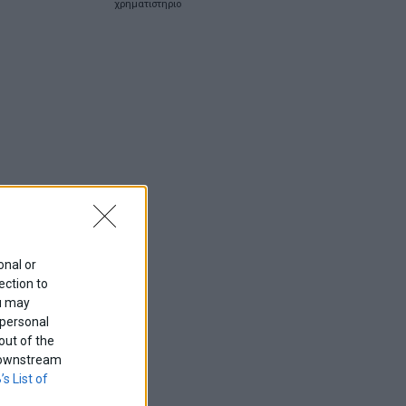
χρηματιστηριο
onal or
ection to
ou may
 personal
out of the
f downstream
’s List of