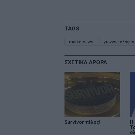
TAGS
marketnews
γιαννης αλαφο
ΣΧΕΤΙΚΑ ΑΡΘΡΑ
Survivor τέλος!
Η 
Τ
ο