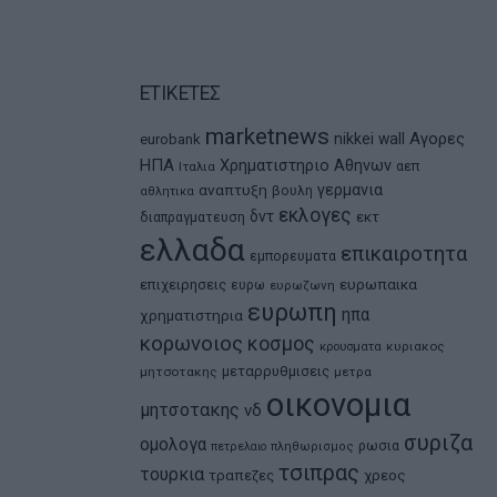
ΕΤΙΚΕΤΕΣ
marketnews
Αγορες
nikkei
wall
eurobank
ΗΠΑ
Χρηματιστηριο Αθηνων
αεπ
Ιταλια
αναπτυξη
γερμανια
βουλη
αθλητικα
εκλογες
δντ
εκτ
διαπραγματευση
ελλαδα
επικαιροτητα
εμπορευματα
ευρωπαικα
επιχειρησεις
ευρω
ευρωζωνη
ευρωπη
ηπα
χρηματιστηρια
κορωνοιος
κοσμος
κρουσματα
κυριακος
μεταρρυθμισεις
μητσοτακης
μετρα
οικονομια
μητσοτακης
νδ
συριζα
ομολογα
ρωσια
πετρελαιο
πληθωρισμος
τσιπρας
τουρκια
τραπεζες
χρεος