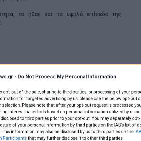
ότητα, το ήθος και το υψηλό επίπεδο της
.
ws.gr -
Do Not Process My Personal Information
to opt-out of the sale, sharing to third parties, or processing of your pers
formation for targeted advertising by us, please use the below opt-out s
 selection. Please note that after your opt-out request is processed y
eing interest-based ads based on personal information utilized by us or
disclosed to third parties prior to your opt-out. You may separately opt-
losure of your personal information by third parties on the IAB’s list o
. This information may also be disclosed by us to third parties on the
IAB
 θερμές του ευχαριστίες για την προσφορά της
 Participants
that may further disclose it to other third parties.