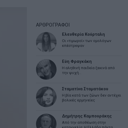
ΑΡΘΡΟΓΡΑΦΟΙ
Ελευθερία Κούρταλη
Οι «τιμωροί» των ομολόγων
επέστρεψαν
Εύη Φραγκάκη
Η αληθινή παιδεία ξεκινά από
την ψυχή…
Σταματίνα Σταματάκου
Η βία κατά των ζώων δεν αντέχει
βολικές ερμηνείες
Δημήτρης Καμπουράκης
Από την αποθέωση στην
καταγγελία: Η Ελλάδα πάντα