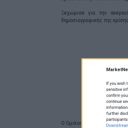
Ξεχώρισε για την ακεραι
δημοσιογραφικής της κρίσης
MarketNe
If you wish 
sensitive in
confirm your
continue se
information 
further disc
participants
Ο Όμιλος ΣΚΑΪ εκφράζει τις
Downstream