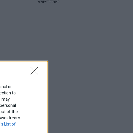
χρηματιστηριο
onal or
ection to
ou may
 personal
out of the
f downstream
’s List of