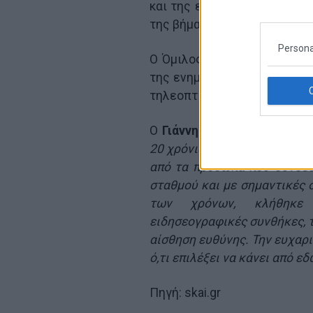
και της εύχεται κάθε επιτυ
της βήματα.
Persona
Ο Όμιλος συνεχίζει δυναμικ
της ενημέρωσης και ενισχύ
τηλεοπτικό και ψηφιακό περ
Ο
Γιάννης Αλαφούζος ιδιοκ
20 χρόνια παρουσίας της στο
από τα πρόσωπα που συνδέθ
σταθμού και με σημαντικές 
των χρόνων, κλήθηκε ν
ειδησεογραφικές συνθήκες, τ
αίσθηση ευθύνης. Την ευχαρ
ό,τι επιλέξει να κάνει από εδ
Πηγή: skai.gr