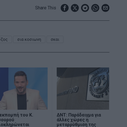
Share This
υζος
σια κοσιωνη
σκαι
εκπομπή του Κ.
ΔΝΤ: Παράδειγμα για
σουρού
άλλες χώρες η
λοκληρώνεται
μεταρρύθμιση της