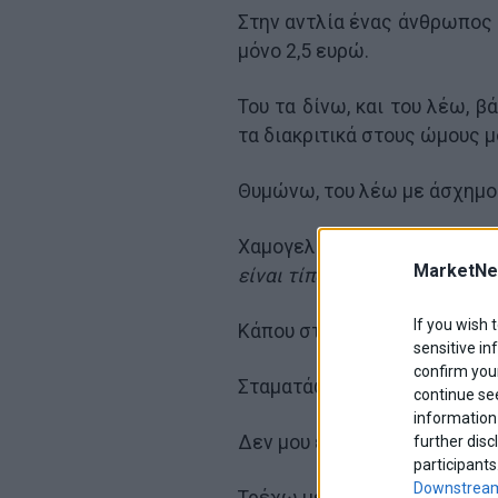
Στην αντλία ένας άνθρωπος 
μόνο 2,5 ευρώ.
Του τα δίνω, και του λέω, β
τα διακριτικά στους ώμους μ
Θυμώνω, του λέω με άσχημο τρ
Χαμογελάει ξανά,
“δεν πειρά
MarketNe
είναι τίποτα “.
Κατέβασα τα μ
If you wish 
Κάπου στα μισά της διαδρομή
sensitive in
confirm your
Σταματάω. Δύο τράπεζες κον
continue se
information 
Δεν μου έδινε τίποτα.
further disc
participants
Downstream
Τρέχω με τα πόδια στην Εθνι