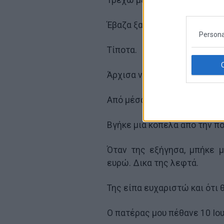
Έβαζα ξανά και ξανά και ξανά
Persona
Τίποτα.
Άρχισα να βαράω μπουνιές σ
Από μέσα κάποιοι υπάλληλοι 
Βγήκε μια κοπέλα απο την πό
Όταν της εξήγησα, μπήκε μ
ευρώ. Δικα της λεφτά.
Της είπα ευχαριστώ και ότι 
Ο πατέρας μου πέθανε 10 Ιου