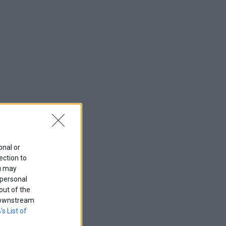
onal or
ection to
ou may
 personal
out of the
f downstream
’s List of