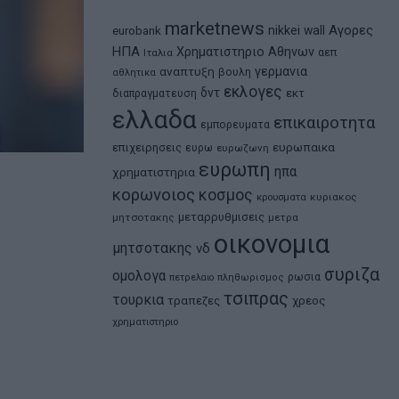
marketnews
Αγορες
nikkei
wall
eurobank
ΗΠΑ
Χρηματιστηριο Αθηνων
αεπ
Ιταλια
αναπτυξη
γερμανια
βουλη
αθλητικα
εκλογες
δντ
εκτ
διαπραγματευση
ελλαδα
επικαιροτητα
εμπορευματα
ευρωπαικα
επιχειρησεις
ευρω
ευρωζωνη
ευρωπη
ηπα
χρηματιστηρια
κορωνοιος
κοσμος
κρουσματα
κυριακος
μεταρρυθμισεις
μητσοτακης
μετρα
οικονομια
μητσοτακης
νδ
συριζα
ομολογα
ρωσια
πετρελαιο
πληθωρισμος
τσιπρας
τουρκια
τραπεζες
χρεος
χρηματιστηριο