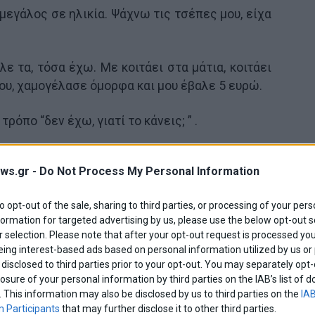
μεγάλος σε ηλικία. Ψάχνω τις τσέπες μου, είχα
άλε τα, τόσα έχω. Με κοιτάει στα μάτια, κοιτάει
ου, χαμογέλασε όμορφα και μου έβαλε 5 ευρώ.
όπο “δεν έχω, γιατί το κάνεις; ” .
ζει παιδί μου, τόσα κάνετε για εμάς, αυτό δεν
ws.gr -
Do Not Process My Personal Information
άτια, είπα ευχαριστώ, έφυγα με χίλια.
to opt-out of the sale, sharing to third parties, or processing of your pers
ς, ανάβει ξανά.
formation for targeted advertising by us, please use the below opt-out s
 selection. Please note that after your opt-out request is processed y
τά μου. Πάω στο ΑΤΜ της Πειραιώς.
eing interest-based ads based on personal information utilized by us or
disclosed to third parties prior to your opt-out. You may separately opt-
losure of your personal information by third parties on the IAB’s list o
. This information may also be disclosed by us to third parties on the
IAB
 Participants
that may further disclose it to other third parties.
κή.