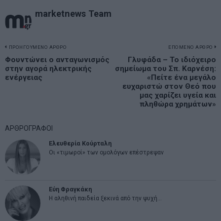
marketnews Team
Πλοήγηση
ΠΡΟΗΓΟΥΜΕΝΟ ΑΡΘΡΟ
ΕΠΟΜΕΝΟ ΑΡΘΡΟ
Previous
Φουντώνει ο ανταγωνισμός
Γλυφάδα – Το ιδιόχειρο
N
άρθρων
στην αγορά ηλεκτρικής
σημείωμα του Σπ. Καρνέση:
post:
p
ενέργειας
«Πείτε ένα μεγάλο
ευχαριστώ στον Θεό που
μας χαρίζει υγεία και
πληθώρα χρημάτων»
ΑΡΘΡΟΓΡΑΦΟΙ
Ελευθερία Κούρταλη
Οι «τιμωροί» των ομολόγων επέστρεψαν
Εύη Φραγκάκη
Η αληθινή παιδεία ξεκινά από την ψυχή…