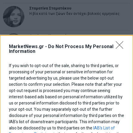
Σταματίνα Σταματάκου
Η βία κατά των ζώων δεν αντέχει βολικές ερμηνείες
Δημήτρης Καμπουράκης
Από την αποθέωση στην καταγγελία: Η Ελλάδα πάντα
ψάχνει τον επόμενο Μεσσία
MarketNews.gr -
Do Not Process My Personal
Information
Νικόλαος Φουρτζής
If you wish to opt-out of the sale, sharing to third parties, or
MIT Sloan: Οι AI-driven επιχειρήσεις διαμορφώνουν το νέο
processing of your personal or sensitive information for
μοντέλο επιχειρηματικότητας
targeted advertising by us, please use the below opt-out
section to confirm your selection. Please note that after your
opt-out request is processed you may continue seeing
Θανάσης Κρητικός
Στις 11/12 το πρώτο ευρωπαϊκό ντέρμπι «αιωνίων»
interest-based ads based on personal information utilized by
us or personal information disclosed to third parties prior to
your opt-out. You may separately opt-out of the further
disclosure of your personal information by third parties on the
IAB’s list of downstream participants. This information may
ΕΤΙΚΕΤΕΣ
also be disclosed by us to third parties on the
IAB’s List of