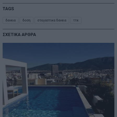
TAGS
δανεια
δοση
στεγαστικα δανεια
ττε
ΣΧΕΤΙΚΑ ΑΡΘΡΑ