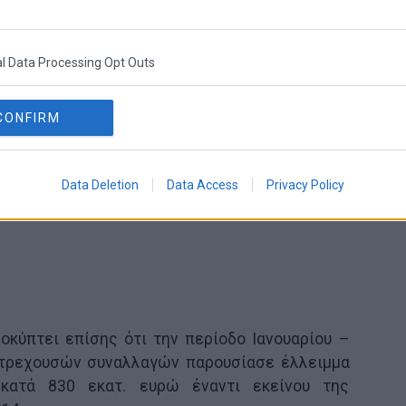
ισοδημάτων παρουσίασε μικρή επιδείνωση.
l Data Processing Opt Outs
CONFIRM
Data Deletion
Data Access
Privacy Policy
οκύπτει επίσης ότι την περίοδο Ιανουαρίου –
ο τρεχουσών συναλλαγών παρουσίασε έλλειμμα
 κατά 830 εκατ. ευρώ έναντι εκείνου της