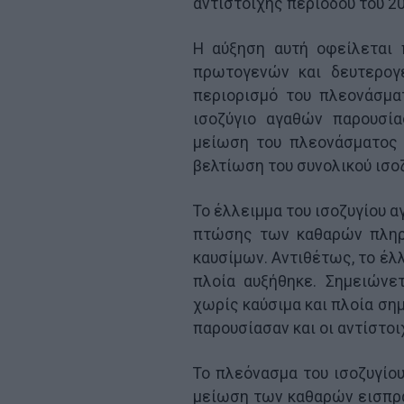
αντίστοιχης περιόδου του 20
Η αύξηση αυτή οφείλεται
πρωτογενών και δευτερογ
περιορισμό του πλεονάσμα
ισοζύγιο αγαθών παρουσία
μείωση του πλεονάσματος 
βελτίωση του συνολικού ισο
Το έλλειμμα του ισοζυγίου 
πτώσης των καθαρών πληρ
καυσίμων. Αντιθέτως, το έλ
πλοία αυξήθηκε. Σημειώνε
χωρίς καύσιμα και πλοία ση
παρουσίασαν και οι αντίστο
Το πλεόνασμα του ισοζυγίο
μείωση των καθαρών εισπρά