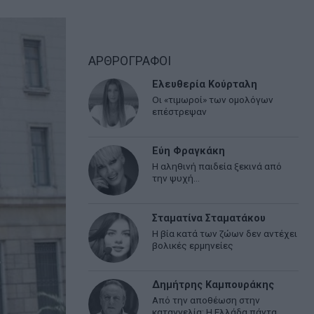
ΑΡΘΡΟΓΡΑΦΟΙ
Ελευθερία Κούρταλη
Οι «τιμωροί» των ομολόγων
επέστρεψαν
Εύη Φραγκάκη
Η αληθινή παιδεία ξεκινά από
την ψυχή…
Σταματίνα Σταματάκου
Η βία κατά των ζώων δεν αντέχει
βολικές ερμηνείες
Δημήτρης Καμπουράκης
Από την αποθέωση στην
καταγγελία: Η Ελλάδα πάντα