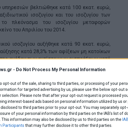
υ υπηρεσιών βελτιώθηκε κατά 100 εκατ. ευρώ,
ξιδιωτικού ισοζυγίου και του ισοζυγίου των
 το πλεόνασμα του ισοζυγίου μεταφορών
είνο του Απριλίου του 2014.
ικού ισοζυγίου αυξήθηκε κατά 90 εκατ. ευρώ,
αύξησης κατά 28,3% των αφίξεων μη κατοίκων
 της ανόδου των αντίστοιχων εισπράξεων κατά
ws.gr -
Do Not Process My Personal Information
σοζυγίου των λοιπών υπηρεσιών οφείλεται στο
to opt-out of the sale, sharing to third parties, or processing of your pers
 του 2014 περιλαμβάνονταν πληρωμές για
formation for targeted advertising by us, please use the below opt-out s
ίες αφορούσαν το δανεισμό του Δημοσίου στο
 selection. Please note that after your opt-out request is processed y
eing interest-based ads based on personal information utilized by us or
ριξης.
disclosed to third parties prior to your opt-out. You may separately opt-
losure of your personal information by third parties on the IAB’s list o
 ανωτέρω εξελίξεις συνέβαλε θετικά και ο
. This information may also be disclosed by us to third parties on the
IAB
τος των δευτερογενών εισοδημάτων, ενώ το
 Participants
that may further disclose it to other third parties.