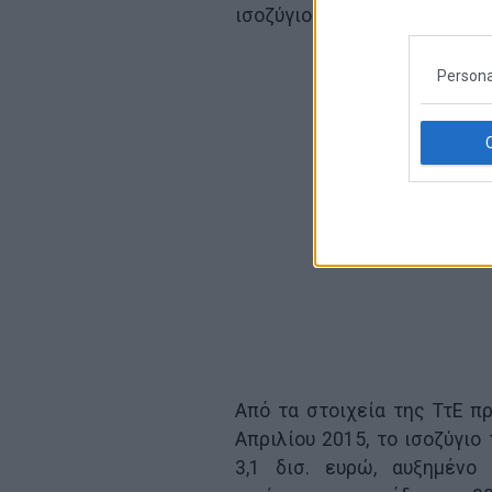
ισοζύγιο των πρωτογενών ε
Persona
Από τα στοιχεία της ΤτΕ πρ
Απριλίου 2015, το ισοζύγι
3,1 δισ. ευρώ, αυξημένο