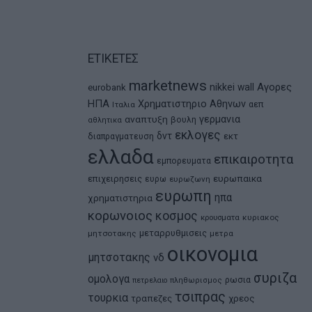
ΕΤΙΚΕΤΕΣ
marketnews
Αγορες
nikkei
wall
eurobank
ΗΠΑ
Χρηματιστηριο Αθηνων
αεπ
Ιταλια
αναπτυξη
γερμανια
βουλη
αθλητικα
εκλογες
δντ
εκτ
διαπραγματευση
ελλαδα
επικαιροτητα
εμπορευματα
ευρωπαικα
επιχειρησεις
ευρω
ευρωζωνη
ευρωπη
ηπα
χρηματιστηρια
κορωνοιος
κοσμος
κρουσματα
κυριακος
μεταρρυθμισεις
μητσοτακης
μετρα
οικονομια
μητσοτακης
νδ
συριζα
ομολογα
ρωσια
πετρελαιο
πληθωρισμος
τσιπρας
τουρκια
τραπεζες
χρεος