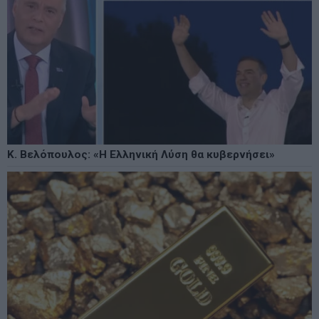
Κ. Βελόπουλος: «Η Ελληνική Λύση θα κυβερνήσει»