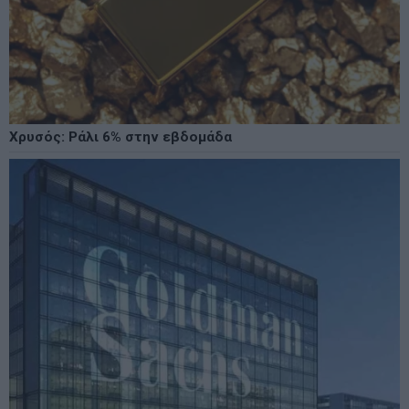
Χρυσός: Ράλι 6% στην εβδομάδα