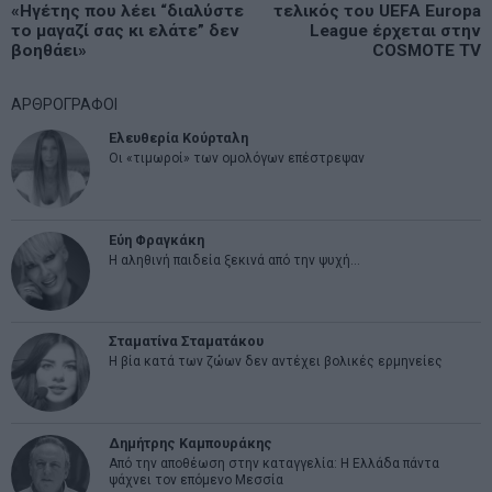
άρθρων
«Ηγέτης που λέει “διαλύστε
τελικός του UEFA Europa
post:
p
το μαγαζί σας κι ελάτε” δεν
League έρχεται στην
βοηθάει»
COSMOTE TV
ΑΡΘΡΟΓΡΑΦΟΙ
Ελευθερία Κούρταλη
Οι «τιμωροί» των ομολόγων επέστρεψαν
Εύη Φραγκάκη
Η αληθινή παιδεία ξεκινά από την ψυχή…
Σταματίνα Σταματάκου
Η βία κατά των ζώων δεν αντέχει βολικές ερμηνείες
Δημήτρης Καμπουράκης
Από την αποθέωση στην καταγγελία: Η Ελλάδα πάντα
ψάχνει τον επόμενο Μεσσία