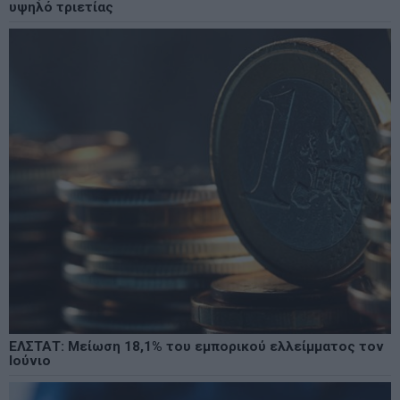
υψηλό τριετίας
ΕΛΣΤΑΤ: Μείωση 18,1% του εμπορικού ελλείμματος τον
Ιούνιο