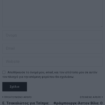
Αποθήκευσε το όνομά μου, email, και τον ιστότοπο μου σε αυτόν
τον πλοηγό για την επόμενη φορά που θα σχολιάσω.
Πλοήγηση
ΠΡΟΗΓΟΥΜΕΝΟ ΑΡΘΡΟ
ΕΠΟΜΕΝΟ ΑΡΘΡΟ
Previous
Ε. Τσακαλώτος για Τσίπρα:
Φράιμπουργκ-Άστον Βίλα: Ο
N