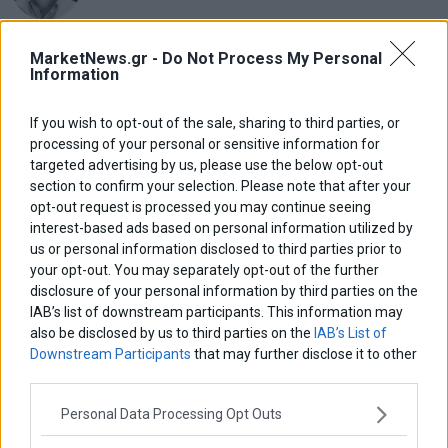
Νικόλαος Φουρτζής
MarketNews.gr -
Do Not Process My Personal
MIT Sloan: Οι AI-driven επιχειρήσεις διαμορφώνουν το νέο
Information
μοντέλο επιχειρηματικότητας
If you wish to opt-out of the sale, sharing to third parties, or
Θανάσης Κρητικός
processing of your personal or sensitive information for
Στις 11/12 το πρώτο ευρωπαϊκό ντέρμπι «αιωνίων»
targeted advertising by us, please use the below opt-out
section to confirm your selection. Please note that after your
opt-out request is processed you may continue seeing
interest-based ads based on personal information utilized by
us or personal information disclosed to third parties prior to
ΕΤΙΚΕΤΕΣ
your opt-out. You may separately opt-out of the further
marketnews
disclosure of your personal information by third parties on the
Αγορες
ΗΠΑ
nikkei
wall
eurobank
Ιταλια
IAB’s list of downstream participants. This information may
Χρηματιστηριο Αθηνων
αναπτυξη
γερμανια
αεπ
βουλη
αθλητικα
also be disclosed by us to third parties on the
IAB’s List of
ελλαδα
εκλογες
δντ
εκτ
διαπραγματευση
εμπορευματα
Downstream Participants
that may further disclose it to other
third parties.
επικαιροτητα
ευρωπαικα
επιχειρησεις
ευρω
ευρωζωνη
ευρωπη
κορωνοιος
κοσμος
ηπα
χρηματιστηρια
κρουσματα
Personal Data Processing Opt Outs
μητσοτακης
νδ
μεταρρυθμισεις
κυριακος μητσοτακης
μετρα