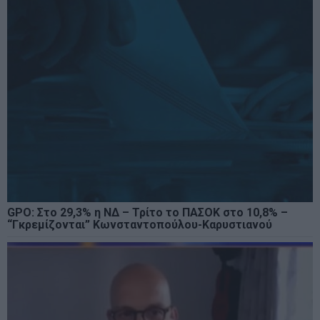
GPO: Στο 29,3% η ΝΔ – Τρίτο το ΠΑΣΟΚ στο 10,8% –
“Γκρεμίζονται” Κωνσταντοπούλου-Καρυστιανού