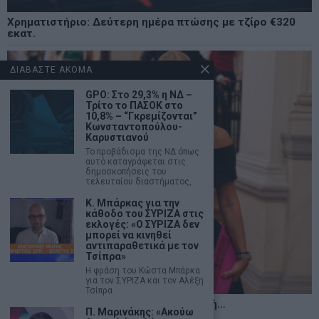
Χρηματιστήριο: Δεύτερη ημέρα πτώσης με τζίρο €320
εκατ.
ΔΙΑΒΑΣΤΕ ΑΚΟΜΑ
GPO: Στο 29,3% η ΝΔ –
Τρίτο το ΠΑΣΟΚ στο
10,8% – “Γκρεμίζονται”
Κωνσταντοπούλου-
Καρυστιανού
Το προβάδισμα της ΝΔ όπως
αυτό καταγράφεται στις
δημοσκοπήσεις του
τελευταίου διαστήματος,
Κ. Μπάρκας για την
κάθοδο του ΣΥΡΙΖΑ στις
εκλογές: «Ο ΣΥΡΙΖΑ δεν
μπορεί να κινηθεί
αντιπαραθετικά με τον
Τσίπρα»
Η φράση του Κώστα Μπάρκα
για τον ΣΥΡΙΖΑ και τον Αλέξη
Τσίπρα
Η αληθινή παιδεία ξεκινά από την ψυχή…
Π. Μαρινάκης: «Ακούω