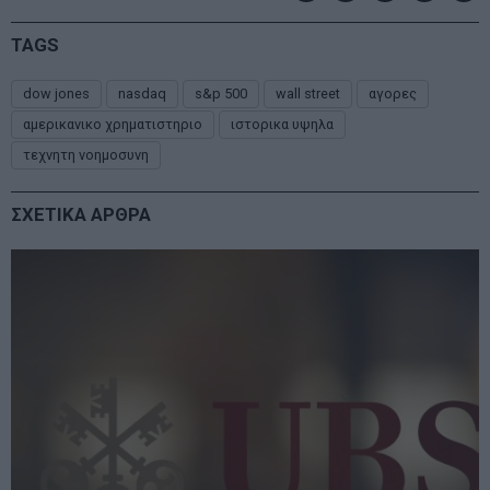
TAGS
dow jones
nasdaq
s&p 500
wall street
αγορες
αμερικανικο χρηματιστηριο
ιστορικα υψηλα
τεχνητη νοημοσυνη
ΣΧΕΤΙΚΑ ΑΡΘΡΑ