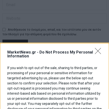
Αποθήκευσε το όνομά μου, email, και τον ιστότοπο μου σε αυτόν
τον πλοηγό για την επόμενη φορά που θα σχολιάσω.
MarketNews.gr -
Do Not Process My Personal
Information
Πλοήγηση
ΠΡΟΗΓΟΥΜΕΝΟ ΑΡΘΡΟ
ΕΠΟΜΕΝΟ ΑΡΘΡΟ
Previous
Χρηματιστήριο: Πάνω από
Έρχεται το νέο
N
άρθρων
€1 δισ. τζίρος λόγω
“Ανακαινίζω” για
post:
p
If you wish to opt-out of the sale, sharing to third parties, or
rebalancing – ΔΕΗ και ΓΕΚ
περισσότερους
processing of your personal or sensitive information for
ΤΕΡΝΑ έκαναν το 43% των
δικαιούχους και με
targeted advertising by us, please use the below opt-out
συναλλαγών – κέρδη 8,4%
υψηλότερες επιδοτήσεις
section to confirm your selection. Please note that after your
τον Μάϊο
opt-out request is processed you may continue seeing
interest-based ads based on personal information utilized by
ΑΡΘΡΟΓΡΑΦΟΙ
us or personal information disclosed to third parties prior to
Ελευθερία Κούρταλη
your opt-out. You may separately opt-out of the further
Οι «τιμωροί» των ομολόγων επέστρεψαν
disclosure of your personal information by third parties on the