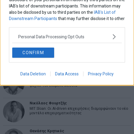
IAB’s list of downstream participants. This information may
also be disclosed by us to third parties on the
IAB’s List of
Downstream Participants
that may further disclose it to other
Εύη Φραγκάκη
third parties.
Η αληθινή παιδεία ξεκινά από την ψυχή…
Personal Data Processing Opt Outs
Σταματίνα Σταματάκου
CONFIRM
Η βία κατά των ζώων δεν αντέχει βολικές ερμηνείες
Data Deletion
Data Access
Privacy Policy
Δημήτρης Καμπουράκης
Από την αποθέωση στην καταγγελία: Η Ελλάδα πάντα
ψάχνει τον επόμενο Μεσσία
Νικόλαος Φουρτζής
MIT Sloan: Οι AI-driven επιχειρήσεις διαμορφώνουν το νέο
μοντέλο επιχειρηματικότητας
Θανάσης Κρητικός