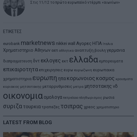
Στις 11/12 το πρώτο ευρωπαϊκό ντέρμπι «αιωνίων»
ΕΤΙΚΕΤΕΣ
marketnews
Αγορες
ΗΠΑ
nikkei
wall
eurobank
Ιταλια
Χρηματιστηριο Αθηνων
αναπτυξη
γερμανια
αεπ
βουλη
αθλητικα
ελλαδα
εκλογες
δντ
εκτ
διαπραγματευση
εμπορευματα
επικαιροτητα
ευρωπαικα
επιχειρησεις
ευρω
ευρωζωνη
ευρωπη
κορωνοιος
κοσμος
ηπα
χρηματιστηρια
κρουσματα
μητσοτακης
νδ
μεταρρυθμισεις
κυριακος μητσοτακης
μετρα
οικονομια
ομολογα
ρωσια
πετρελαιο
πληθωρισμος
συριζα
τσιπρας
τουρκια
τραπεζες
χρεος
χρηματιστηριο
LATEST FROM BLOG