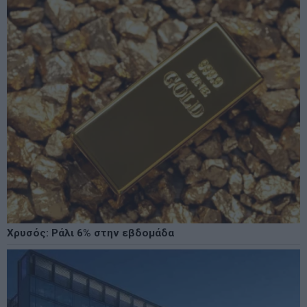
Χρυσός: Ράλι 6% στην εβδομάδα