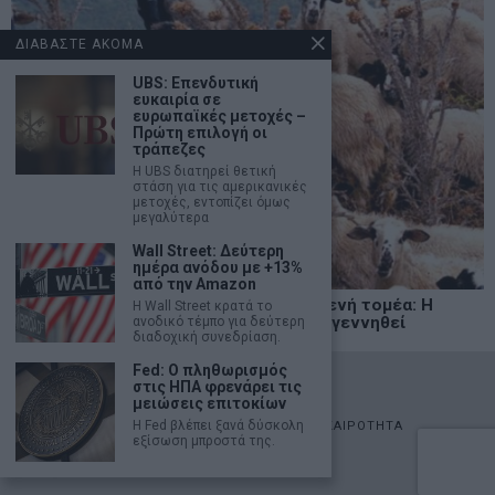
ΔΙΑΒΑΣΤΕ ΑΚΟΜΑ
UBS: Επενδυτική
ευκαιρία σε
ευρωπαϊκές μετοχές –
Πρώτη επιλογή οι
τράπεζες
Η UBS διατηρεί θετική
στάση για τις αμερικανικές
μετοχές, εντοπίζει όμως
μεγαλύτερα
Wall Street: Δεύτερη
ημέρα ανόδου με +13%
από την Amazon
Ένα νέο εθνικό όραμα για τον πρωτογενή τομέα: Η
Η Wall Street κρατά το
ελληνική κτηνοτροφία μπορεί να ξαναγεννηθεί
ανοδικό τέμπο για δεύτερη
διαδοχική συνεδρίαση.
Fed: Ο πληθωρισμός
©
2026
- marketnews.gr - All Rights Reserved
στις ΗΠΑ φρενάρει τις
μειώσεις επιτοκίων
Η Fed βλέπει ξανά δύσκολη
ΑΡΧΙΚΗ
ΟΙΚΟΝΟΜΙΑ
ΠΟΛΙΤΙΚΗ
ΑΓΟΡΕΣ
ΕΠΙΚΑΙΡΟΤΗΤΑ
εξίσωση μπροστά της.
AUTOMOTO
LIFESTYLE