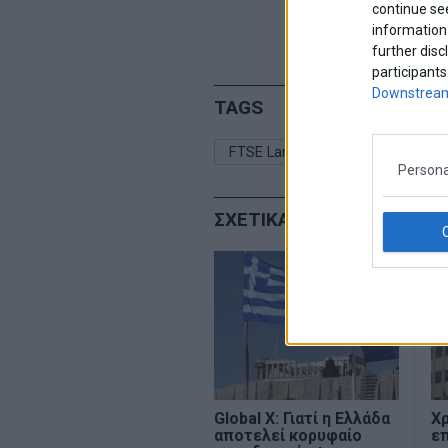
continue se
information 
further disc
participants
Downstream
TAGS
FTSE Large Cap
Αλλαγές Δε
Persona
ΣΧΕΤΙΚΑ ΑΡΘΡΑ
Global X: Γιατί η Ελλάδα
Χρ
αποτελεί κορυφαίο
επ