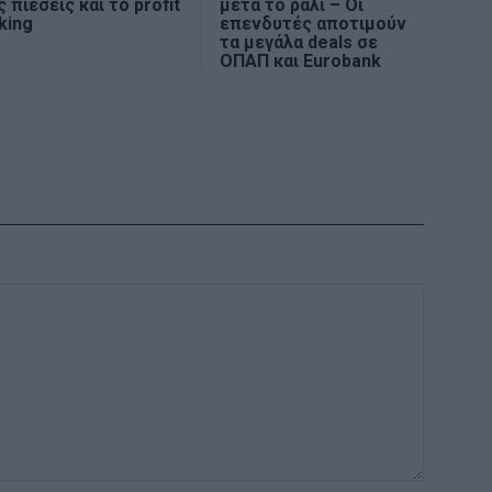
ς πιέσεις και το profit
μετά το ράλι – Οι
king
επενδυτές αποτιμούν
τα μεγάλα deals σε
ΟΠΑΠ και Eurobank