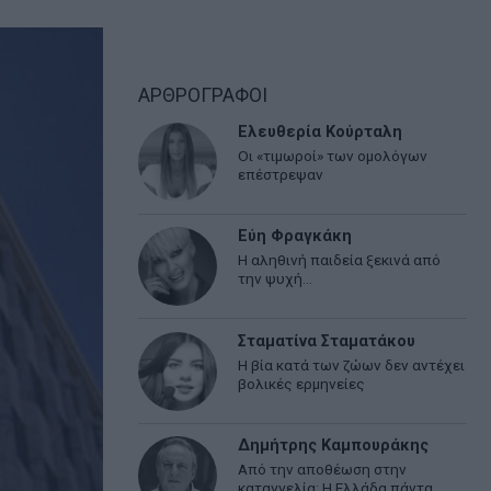
ΑΡΘΡΟΓΡΑΦΟΙ
Ελευθερία Κούρταλη
Οι «τιμωροί» των ομολόγων
επέστρεψαν
Εύη Φραγκάκη
Η αληθινή παιδεία ξεκινά από
την ψυχή…
Σταματίνα Σταματάκου
Η βία κατά των ζώων δεν αντέχει
βολικές ερμηνείες
Δημήτρης Καμπουράκης
Από την αποθέωση στην
καταγγελία: Η Ελλάδα πάντα