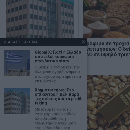
ΔΙΑΒΑΣΤΕ ΑΚΟΜΑ
Χρηματιστήριο: Κλείσιμο
Τρόφιμα σε τροχιά
πάνω από τις 2.600
ανατιμήσεων: Ο δε
Global X: Γιατί η Ελλάδα
μονάδες και νέα θετική
FAO σε υψηλό τριε
αποτελεί κορυφαίο
εβδομάδα
επενδυτικό story
Η Global X τοποθετεί την
ελληνική αγορά ανάμεσα
στα ισχυρότερα αμυντικά
επενδυτικά
Χρηματιστήριο: Στο
επίκεντρο η ΔΕΗ παρά
τις πιέσεις και το profit
taking
Με ισχυρές κινήσεις
κατοχύρωσης κερδών
ολοκληρώθηκε η
τελευταία συνεδρίαση
της εβδομάδας στο