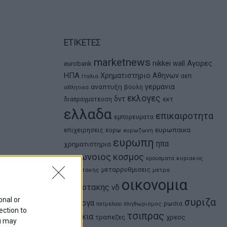
ΕΤΙΚΕΤΕΣ
marketnews
Αγορες
nikkei
wall
eurobank
ΗΠΑ
Χρηματιστηριο Αθηνων
αεπ
Ιταλια
αναπτυξη
γερμανια
βουλη
αθλητικα
εκλογες
δντ
εκτ
διαπραγματευση
ελλαδα
επικαιροτητα
εμπορευματα
ευρωπαικα
επιχειρησεις
ευρω
ευρωζωνη
ευρωπη
ηπα
χρηματιστηρια
κορωνοιος
κοσμος
κρουσματα
κυριακος
μεταρρυθμισεις
μητσοτακης
μετρα
οικονομια
μητσοτακης
νδ
onal or
συριζα
ομολογα
ρωσια
πετρελαιο
πληθωρισμος
ection to
τσιπρας
τουρκια
τραπεζες
χρεος
ou may