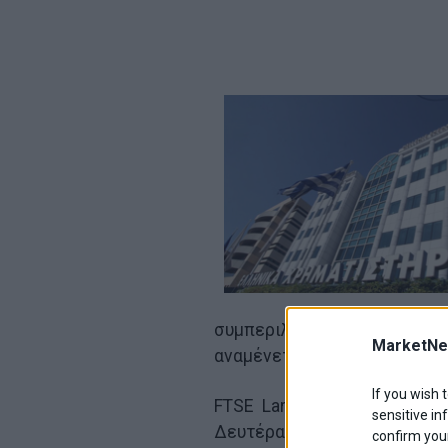
συμπεριλαμβάνεται και ο
MarketNe
αναμένεται να επιστρέψει σε
If you wish 
FTSE Large Cap και Γενικό
sensitive in
Δευτέρα 03 Ιουνίου 2013.
confirm your