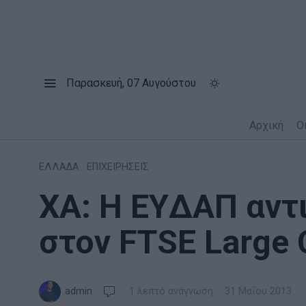
Παρασκευή, 07 Αυγούστου
Αρχική
Ο
ΕΛΛΑΔΑ
·
ΕΠΙΧΕΙΡΗΣΕΙΣ
ΧΑ: Η EYΔΑΠ αντ
στον FTSE Large 
admin
1 λεπτό ανάγνωση
31 Μαΐου 2013