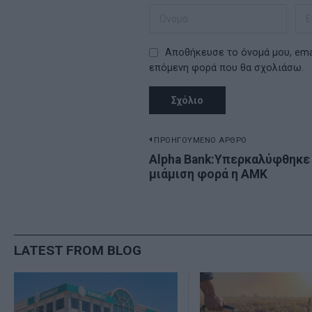
Αποθήκευσε το όνομά μου, emai
επόμενη φορά που θα σχολιάσω.
Πλοήγηση
ΠΡΟΗΓΟΥΜΕΝΟ ΑΡΘΡΟ
Previous
Alpha Bank:Υπερκαλύφθηκε
άρθρων
μιάμιση φορά η ΑΜΚ
post:
LATEST FROM BLOG