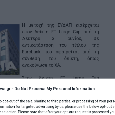
Η μετοχή της ΕΥΔΑΠ εισέρχεται
στον δείκτη FT Large Cap από τη
Δευτέρα 3 Ιουνίου, σε
αντικατάσταση του τίτλου της
Eurobank που αφαιρείται από τη
σύνθεση του δείκτη, όπως
ανακοίνωσε το ΧΑ.
Στον δείκτη FT Large Cap
 τίτλος της Τ. Κύπρου, ο οποίος όμως δεν
ws.gr -
Do Not Process My Personal Information
 διαπραγμάτευση πριν τις 31 Ιουλίου.
to opt-out of the sale, sharing to third parties, or processing of your pers
ς Δείκτης Τιμών Χ.Α. που θα ισχύσει από τη
formation for targeted advertising by us, please use the below opt-out s
 selection. Please note that after your opt-out request is processed y