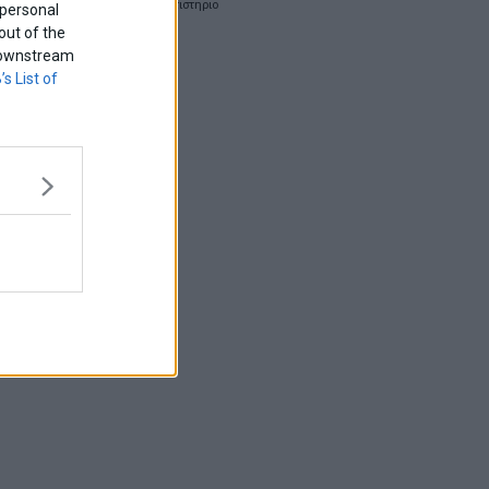
χρηματιστηριο
 personal
out of the
f downstream
’s List of