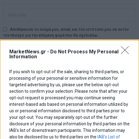
Αποθήκευσε το όνομά μου, email, και τον ιστότοπο μου σε αυτόν
τον πλοηγό για την επόμενη φορά που θα σχολιάσω.
MarketNews.gr -
Do Not Process My Personal
Information
Πλοήγηση
ΠΡΟΗΓΟΥΜΕΝΟ ΑΡΘΡΟ
ΕΠΟΜΕΝΟ ΑΡΘΡΟ
Previous
Forthnet: Στα 67,3 εκατ. το
Αύξηση 0,6% στο δείκτη
N
If you wish to opt-out of the sale, sharing to third parties, or
άρθρων
τίμημα της συμφωνίας με
τιμών παραγωγού τον
post:
p
processing of your personal or sensitive information for
Σούπερ Λίγκα
Ιούνιο
targeted advertising by us, please use the below opt-out
section to confirm your selection. Please note that after your
ΑΡΘΡΟΓΡΑΦΟΙ
opt-out request is processed you may continue seeing
interest-based ads based on personal information utilized by
Ελευθερία Κούρταλη
us or personal information disclosed to third parties prior to
Οι «τιμωροί» των ομολόγων επέστρεψαν
your opt-out. You may separately opt-out of the further
disclosure of your personal information by third parties on the
IAB’s list of downstream participants. This information may
Εύη Φραγκάκη
also be disclosed by us to third parties on the
IAB’s List of