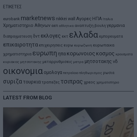
ΕΤΙΚΕΤΕΣ
marketnews
Αγορες
ΗΠΑ
nikkei
wall
eurobank
Ιταλια
Χρηματιστηριο Αθηνων
αναπτυξη
γερμανια
αεπ
βουλη
αθλητικα
ελλαδα
εκλογες
δντ
εκτ
διαπραγματευση
εμπορευματα
επικαιροτητα
ευρωπαικα
επιχειρησεις
ευρω
ευρωζωνη
ευρωπη
κορωνοιος
κοσμος
ηπα
χρηματιστηρια
κρουσματα
μητσοτακης
νδ
μεταρρυθμισεις
κυριακος μητσοτακης
μετρα
οικονομια
ομολογα
ρωσια
πετρελαιο
πληθωρισμος
συριζα
τσιπρας
τουρκια
τραπεζες
χρεος
χρηματιστηριο
LATEST FROM BLOG