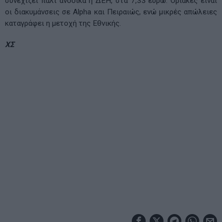
συνεχίζει πάλι ανοδικά η ΔΕΗ, στα 7,33 ευρώ. Οριακές είναι
οι διακυμάνσεις σε Alpha και Πειραιώς, ενώ μικρές απώλειες
καταγράφει η μετοχή της Εθνικής.
ΧΣ