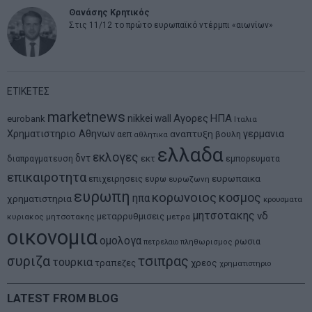
Θανάσης Κρητικός
Στις 11/12 το πρώτο ευρωπαϊκό ντέρμπι «αιωνίων»
ΕΤΙΚΕΤΕΣ
marketnews
Αγορες
ΗΠΑ
nikkei
wall
eurobank
Ιταλια
Χρηματιστηριο Αθηνων
αναπτυξη
γερμανια
αεπ
βουλη
αθλητικα
ελλαδα
εκλογες
δντ
εκτ
διαπραγματευση
εμπορευματα
επικαιροτητα
ευρωπαικα
επιχειρησεις
ευρω
ευρωζωνη
ευρωπη
κορωνοιος
κοσμος
ηπα
χρηματιστηρια
κρουσματα
μητσοτακης
νδ
μεταρρυθμισεις
κυριακος μητσοτακης
μετρα
οικονομια
ομολογα
ρωσια
πετρελαιο
πληθωρισμος
συριζα
τσιπρας
τουρκια
τραπεζες
χρεος
χρηματιστηριο
LATEST FROM BLOG