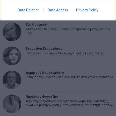
Ελευθερία Κούρταλη
Οι «τιμωροί» των ομολόγων επέστρεψαν
Data Deletion
Data Access
Privacy Policy
Εύη Φραγκάκη
«Αυτό είναι που μένει. Το συναίσθημα που αφήνουμε πίσω
μας»
Σταματίνα Σταματάκου
Η βία κατά των ζώων δεν αντέχει βολικές ερμηνείες
Δημήτρης Καμπουράκης
Η παγίδα του «δώσε» στη ΔΕΘ και το στοίχημα Μητσοτάκη
Νικόλαος Φουρτζής
Τεχνητή Νοημοσύνη: Η κινητήρια δύναμη της ανάπτυξης,
αλλά και μια πρόκληση για την ασφάλεια των επιχειρήσεων