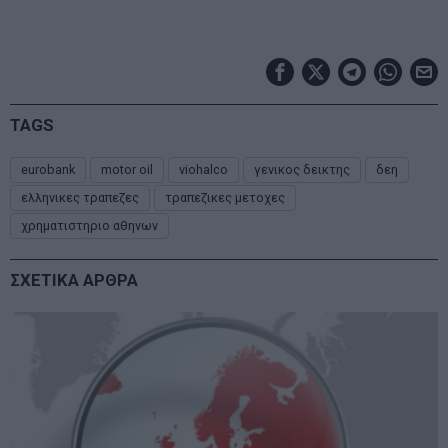
TAGS
eurobank
motor oil
viohalco
γενικος δεικτης
δεη
ελληνικες τραπεζες
τραπεζικες μετοχες
χρηματιστηριο αθηνων
ΣΧΕΤΙΚΑ ΑΡΘΡΑ