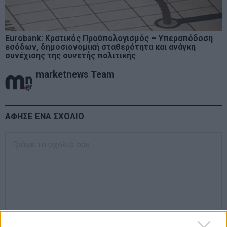
Eurobank: Κρατικός Προϋπολογισμός – Υπεραπόδοση
εσόδων, δημοσιονομική σταθερότητα και ανάγκη
συνέχισης της συνετής πολιτικής
marketnews Team
ΑΦΗΣΕ ΕΝΑ ΣΧΟΛΙΟ