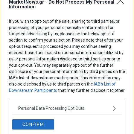
MarketNews.gr -
Do Not Process My Personal
Information
If you wish to opt-out of the sale, sharing to third parties, or
processing of your personal or sensitive information for
targeted advertising by us, please use the below opt-out
section to confirm your selection. Please note that after your
opt-out request is processed you may continue seeing
interest-based ads based on personal information utilized by
Αποθήκευσε το όνομά μου, email, και τον ιστότοπο μου σε αυτόν
us or personal information disclosed to third parties prior to
τον πλοηγό για την επόμενη φορά που θα σχολιάσω.
your opt-out. You may separately opt-out of the further
disclosure of your personal information by third parties on the
IAB’s list of downstream participants. This information may
also be disclosed by us to third parties on the
IAB’s List of
Πλοήγηση
ΠΡΟΗΓΟΥΜΕΝΟ ΑΡΘΡΟ
ΕΠΟΜΕΝΟ ΑΡΘΡΟ
Downstream Participants
that may further disclose it to other
Previous
ΟΔΔΗΧ: Στα €400,5 δισ.
ΔΕΗ: Ρεκόρ όλων των
N
third parties.
άρθρων
μειώθηκε το Δημόσιο Χρέος
εποχών στην ελληνική
post:
p
το α΄ 3μηνο
αγορά με €18 δισ.
Personal Data Processing Opt Outs
προσφορές
CONFIRM
ΑΡΘΡΟΓΡΑΦΟΙ