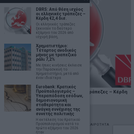
DBRS: Από θέση ισχύος
οι ελληνικές τράπεζες –
Κέρδη €2,4 δισ.
Οι ελληνικές τράπεζες
ξεκινούν το δεύτερο
εξάμηνο του 2026 από
ισχυρή βάση,
Χρηματιστήριο:
Τέταρτος ανοδικός
μήνας με τραπεζικό
ράλι 7,2%
Με ήπιες κινήσεις έκλεισε
την Παρασκευή το
Χρηματιστήριο, μετά από
έναν ιδιαίτερα
Eurobank: Κρατικός
Προϋπολογισμός –
DBRS: Από θέση ισχύος οι ελληνικές τράπεζες – Κέρδη
Υπεραπόδοση εσόδων,
€2,4 δισ.
δημοσιονομική
σταθερότητα και
ανάγκη συνέχισης της
©
2026
- marketnews.gr - All Rights Reserved
συνετής πολιτικής
Η εκτέλεση του Κρατικού
Προϋπολογισμού κατά το
ΑΡΧΙΚΗ
ΟΙΚΟΝΟΜΙΑ
ΠΟΛΙΤΙΚΗ
ΑΓΟΡΕΣ
ΕΠΙΚΑΙΡΟΤΗΤΑ
πρώτο εξάμηνο του 2026
AUTOMOTO
LIFESTYLE
ήταν