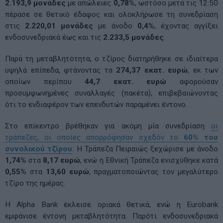
2.193,9 μονάδες
με απώλειες
0,78%
, ωστόσο μετά τις 12:50
πέρασε σε θετικό έδαφος και ολοκλήρωσε τη συνεδρίαση
στις
2.220,01 μονάδες
με άνοδο
0,4%
, έχοντας αγγίξει
ενδοσυνεδριακά έως και τις
2.233,5 μονάδες
.
Παρά τη μεταβλητότητα, ο τζίρος διατηρήθηκε σε ιδιαίτερα
υψηλά επίπεδα, φτάνοντας τα
274,37 εκατ. ευρώ
, εκ των
οποίων περίπου
44,7 εκατ. ευρώ
αφορούσαν
προσυμφωνημένες συναλλαγές (πακέτα), επιβεβαιώνοντας
ότι το ενδιαφέρον των επενδυτών παραμένει έντονο.
Στο επίκεντρο βρέθηκαν για ακόμη μία συνεδρίαση
οι
τράπεζες, οι οποίες απορρόφησαν σχεδόν το
60% του
συνολικού τζίρου
. Η Τράπεζα Πειραιώς ξεχώρισε με άνοδο
1,74%
στα
8,17 ευρώ
, ενώ η Εθνική Τράπεζα ενισχύθηκε κατά
0,55%
στα
13,60 ευρώ
, πραγματοποιώντας τον μεγαλύτερο
τζίρο της ημέρας.
Η Alpha Bank έκλεισε οριακά θετικά, ενώ η Eurobank
εμφάνισε έντονη μεταβλητότητα. Παρότι ενδοσυνεδριακά