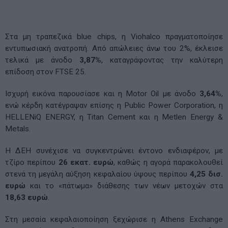
Στα μη τραπεζικά blue chips, η Viohalco πραγματοποίησε
εντυπωσιακή ανατροπή. Από απώλειες άνω του 2%, έκλεισε
τελικά με άνοδο
3,87%
, καταγράφοντας την καλύτερη
επίδοση στον FTSE 25.
Ισχυρή εικόνα παρουσίασε και η Motor Oil με άνοδο
3,64%
,
ενώ κέρδη κατέγραψαν επίσης η Public Power Corporation, η
HELLENiQ ENERGY, η Titan Cement και η Metlen Energy &
Metals.
Η ΔΕΗ συνέχισε να συγκεντρώνει έντονο ενδιαφέρον, με
τζίρο περίπου
26 εκατ. ευρώ
, καθώς η αγορά παρακολουθεί
στενά τη μεγάλη αύξηση κεφαλαίου ύψους περίπου
4,25 δισ.
ευρώ
και το «πάτωμα» διάθεσης των νέων μετοχών στα
18,63 ευρώ
.
Στη μεσαία κεφαλαιοποίηση ξεχώρισε η Athens Exchange